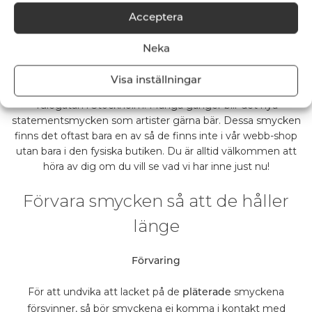
Acceptera
Neka
Vi sparar och sorterar trasiga smycken och använder delarna
Visa inställningar
till nya unika smycken som vår designer gör i vår ateljé på
Tulegatan i Stockholm. Många gånger blir det nya
statementsmycken som artister gärna bär. Dessa smycken
finns det oftast bara en av så de finns inte i vår webb-shop
utan bara i den fysiska butiken. Du är alltid välkommen att
höra av dig om du vill se vad vi har inne just nu!
Förvara smycken så att de håller
länge
Förvaring
För att undvika att lacket på de
smyckena
pläterade
försvinner, så bör smyckena ej komma i kontakt med