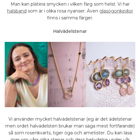
Man kan plätera smycken i vilken färg som helst. Vi har
halsband
som är i olika rosa nyanser. Även
glasögonkedjor
finns i samma färger.
Halvädelstenar
Vi använder mycket halvädelstenar (eg är det ädelstenar
men ordet halvädelsten brukar man säga mest fortfarande)
så som rosenkvarts, tiger öga och ametister. Du kan läsa
mer om våra olika stenar och dess betydelse under vår