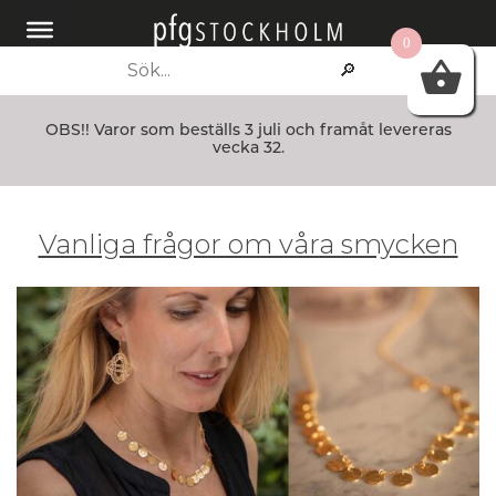
Skip
to
0
Sök
content
efter:
OBS!! Varor som beställs 3 juli och framåt levereras
vecka 32.
Vanliga frågor om våra smycken