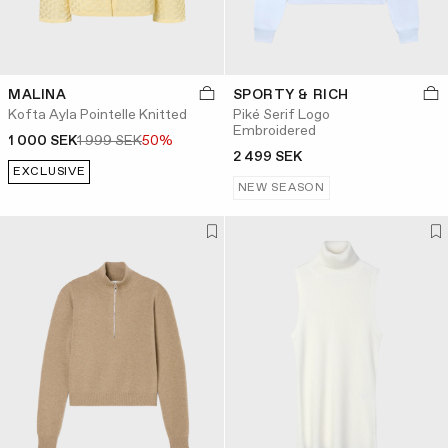
MALINA
SPORTY & RICH
Kofta Ayla Pointelle Knitted
Piké Serif Logo
Embroidered
1 000 SEK
1 999 SEK
50%
2 499 SEK
EXCLUSIVE
NEW SEASON