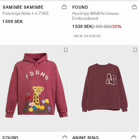
SAMSØE SAMSØE
FOUND
Polotröja Nola t-n 7355
Huvtröja Wildlife Unisex
Embroidered
1 599 SEK
1 539 SEK
2 199 SEK
30%
NEW SEASON
FOUND
ANINE BING