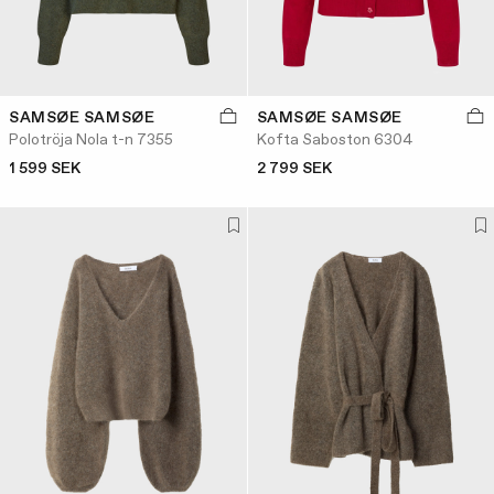
SAMSØE SAMSØE
SAMSØE SAMSØE
Polotröja Nola t-n 7355
Kofta Saboston 6304
1 599 SEK
2 799 SEK