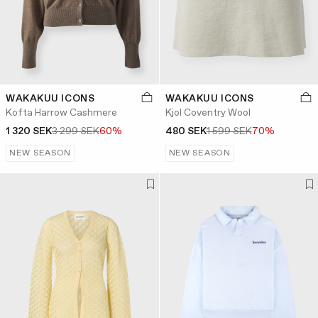
WAKAKUU ICONS
WAKAKUU ICONS
Kofta Harrow Cashmere
Kjol Coventry Wool
1 320 SEK
3 299 SEK
60%
480 SEK
1 599 SEK
70%
NEW SEASON
NEW SEASON