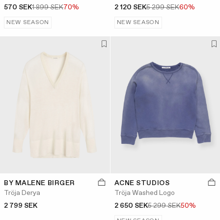
570 SEK
1 899 SEK
70%
2 120 SEK
5 299 SEK
60%
NEW SEASON
NEW SEASON
BY MALENE BIRGER
ACNE STUDIOS
Tröja Derya
Tröja Washed Logo
2 799 SEK
2 650 SEK
5 299 SEK
50%