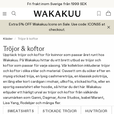
Fri frakt inom Sverige från 1999 SEK
Extra 5% OFF Wakakuu Icons on Sale. Use code: ICONS5 at
checkout.
Kläder
Tröjor & koftor
Tröjor & koftor
Upptäck tröjor och koftor för kvinnor som passar året runt hos
Wakakuu. På Wakakuu hittar du ett brett utbud av tröjor och
koftor som passar för varje säsong. Vår kollektion inkluderar tröjor
och koftor i olika stilar och material. Oavsett om du söker efter en
mysig stickad tröja, en lyxig cashmeretröja, en klassisk polotröja,
en lång eller kort cardigan i mohair, ullkofta, stickad kofta, eller en
sportig sweatshirt eller hoodie, så hittar du det här. Wakakuu
erbjuder ett härligt urval av tröjor och koftor från välkända
varumärken som Ganni, Dagmar, Acne Studios, Isabel Marant,
Lisa Yang, Rodebjer och många fler.
SWEATSHIRTS
STICKADE TRÖJOR
HUVTRÖJOR