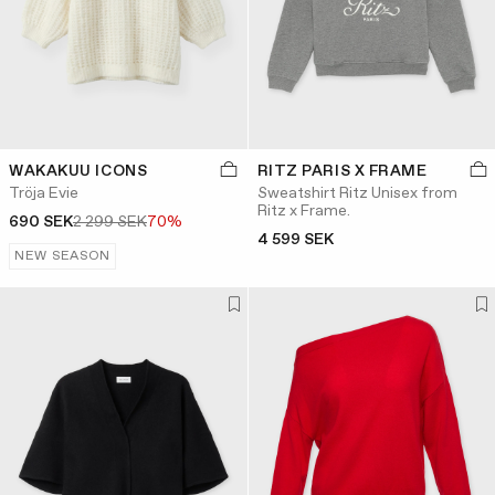
WAKAKUU ICONS
RITZ PARIS X FRAME
Tröja Evie
Sweatshirt Ritz Unisex from
Ritz x Frame.
690 SEK
2 299 SEK
70%
4 599 SEK
NEW SEASON