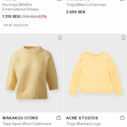
Huvtröja Wildlife
Tröja Miles Letterman
Embroidered Unisex
2 699 SEK
1 319 SEK
2 199 SEK
40%
NEW SEASON
WAKAKUU ICONS
ACNE STUDIOS
Topp Apex Wool Cashmere
Tröja Washed Logo