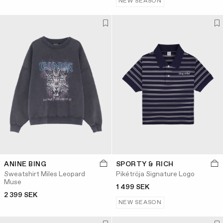
NEW SEASON
ANINE BING
SPORTY & RICH
Sweatshirt Miles Leopard
Pikétröja Signature Logo
Muse
1 499 SEK
2 399 SEK
NEW SEASON