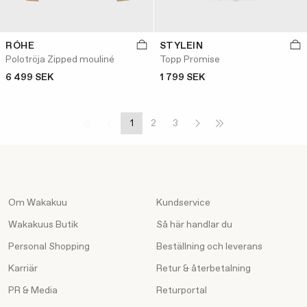
RÓHE
STYLEIN
Polotröja Zipped mouliné
Topp Promise
6 499 SEK
1 799 SEK
1
2
3
Om Wakakuu
Kundservice
Wakakuus Butik
Så här handlar du
Personal Shopping
Beställning och leverans
Karriär
Retur & återbetalning
PR & Media
Returportal