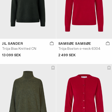
JIL SANDER
SAMSØE SAMSØE
Tröja Bias Knitted CN
Tröja Boston o-neck 6304
13 099 SEK
2 499 SEK