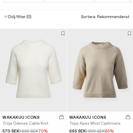
Sortera:
Dölj filter (0)
WAKAKUU ICONS
WAKAKUU ICONS
Tröja Odense Cable Knit
Topp Apex Wool Cashmere
570 SEK
1 899 SEK
70%
665 SEK
1 899 SEK
65%