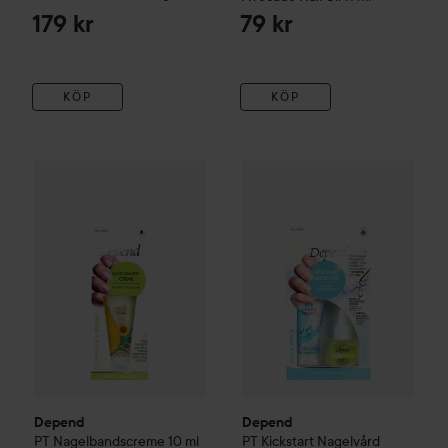
179 kr
79 kr
KÖP
KÖP
Depend
57 kr
PT
Kickstart Nagelvår
Depend
PT
Nagelbandscreme
10 ml
Rekommenderat pris 69 kr
Depend
Depend
PT
Nagelbandscreme
10 ml
PT
Kickstart Nagelvård