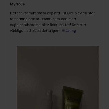
Betyg:
Myrrolja
5
av
Dethär var mitt bästa köp hittills! Det blev en stor 
5
förändring och att kombinera den med 
nagelbandscreme blev ännu bättre! Kommer 
värkligen att köpa detta igen! 
#tävling