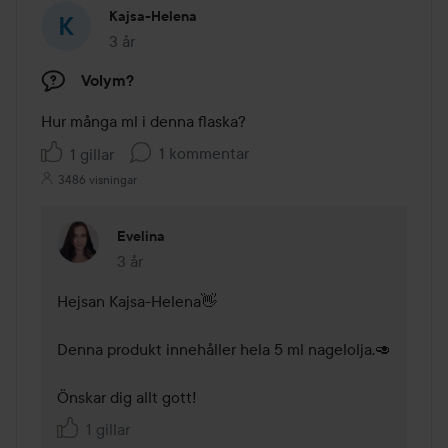
Kajsa-Helena
3 år
Inlägget skapades 3 år
Volym?
Hur många ml i denna flaska?
1 kommentar
1 gillar
3486 visningar
Evelina
3 år
Kommentaren lades 3 år
Hejsan Kajsa-Helena👋

Denna produkt innehåller hela 5 ml nagelolja.🥑

Önskar dig allt gott!
1 gillar