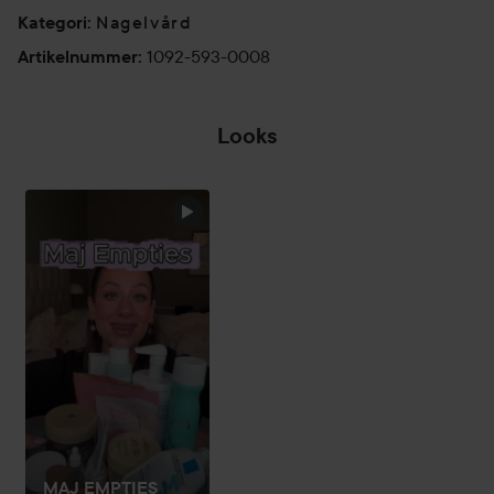
Nagelvård
Kategori
:
1092-593-0008
Artikelnummer
:
Looks
BUZZ-WORTHY
BASH
NAIL 
HOPPA ÖVER SEKTIONEN
MAJ EMPTIES