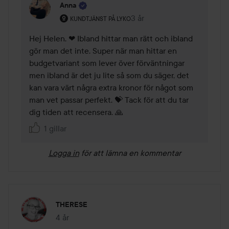
Anna
Användarens roll: Kundtjänst på Lyko.
3 år
Kommentaren lades 3 år
KUNDTJÄNST PÅ LYKO
Hej Helen. ❤ Ibland hittar man rätt och ibland 
gör man det inte. Super när man hittar en 
budgetvariant som lever över förväntningar 
men ibland är det ju lite så som du säger, det 
kan vara värt några extra kronor för något som 
man vet passar perfekt. 💝 Tack för att du tar 
dig tiden att recensera. 🙏
1 gillar
Logga in
för att lämna en kommentar
THERESE
4 år
Inlägget skapades 4 år