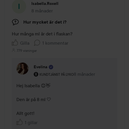
Isabella.roxell
8 månader
Inlägget skapades 8 månader
Hur mycket är det i?
Hur många ml är det i flaskan?
Gilla
1 kommentar
779 visningar
Evelina
Användarens roll: Kundtjänst på Lyko.
8 månader
Kommentaren lades 8 mån
KUNDTJÄNST PÅ LYKO
Hej Isabella 😊👋

Den är på 8 ml 🤍 

Allt gott! 
1 gillar