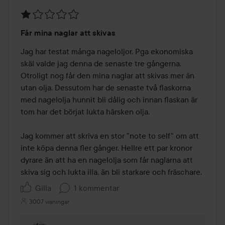
Betyg:
Får mina naglar att skivas
1
av
Jag har testat många nageloljor. Pga ekonomiska 
5
skäl valde jag denna de senaste tre gångerna. 
Otroligt nog får den mina naglar att skivas mer än 
utan olja. Dessutom har de senaste två flaskorna 
med nagelolja hunnit bli dålig och innan flaskan är 
tom har det börjat lukta härsken olja.

Jag kommer att skriva en stor "note to self" om att 
inte köpa denna fler gånger. Hellre ett par kronor 
dyrare än att ha en nagelolja som får naglarna att 
skiva sig och lukta illa, än bli starkare och fräschare. 
Gilla
1 kommentar
3007 visningar