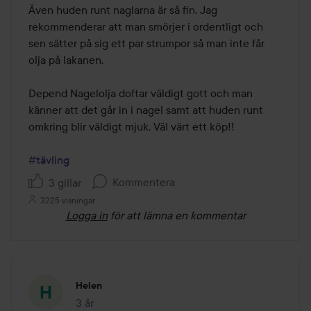
Även huden runt naglarna är så fin. Jag 
rekommenderar att man smörjer i ordentligt och 
sen sätter på sig ett par strumpor så man inte får 
olja på lakanen. 

Depend Nagelolja doftar väldigt gott och man 
känner att det går in i nagel samt att huden runt 
omkring blir väldigt mjuk. Väl värt ett köp!! 

#tävling
Kommentera
3 gillar
3225 visningar
Logga in
för att lämna en kommentar
Helen
3 år
Inlägget skapades 3 år