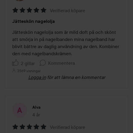
Verifierad köpare
Betyg:
Jätteskön nagelolja
5
av
Jätteskön nagelolja som är mild doft på och skönt 
5
att smörja in på nagelbanden mina nagelband har 
blivit bättre av daglig användning av den. Kombiner 
den med nagelbandskrämen.
Kommentera
2 gillar
3569 visningar
Logga in
för att lämna en kommentar
Alva
4 år
Inlägget skapades 4 år
Verifierad köpare