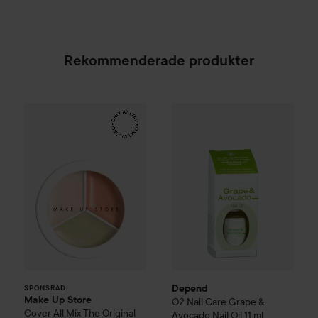
Rekommenderade produkter
Make Up Store
Cover All Mix
Depend
The Original
O2
Nail Care
Grape & A
179 kr
SPONSRAD
Depend
SPONSRAD
Make Up Store
O2
Nail Care
Grape &
Cover All Mix
The Original
Avocado Nail Oil
11 ml