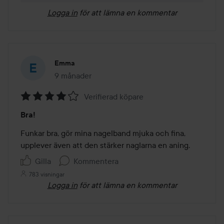
Logga in
för att lämna en kommentar
Emma
9 månader
Inlägget skapades 9 månader
Verifierad köpare
Betyg:
Bra!
4
av
Funkar bra, gör mina nagelband mjuka och fina, 
5
upplever även att den stärker naglarna en aning.
Gilla
Kommentera
783 visningar
Logga in
för att lämna en kommentar