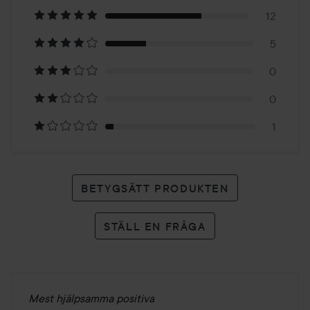
på
12
5
18
0
betyg
0
1
BETYGSÄTT PRODUKTEN
STÄLL EN FRÅGA
Mest hjälpsamma positiva