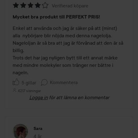
Verifierad köpare
Betyg:
Mycket bra produkt till PERFEKT PRIS!
4
av
Enkel att använda och jag är säker på att (minst) 
5
alla  nybörjare blir nöjda med denna nagelolja. 
Nageloljan är så bra att jag är förvånad att den är så 
billig.

Trots det har jag nyligen bytt till ett annat märke 
med mindre molekyler som tränger ner bättre i 
nageln.
Kommentera
5 gillar
4217 visningar
Logga in
för att lämna en kommentar
Sara
4 år
Inlägget skapades 4 år