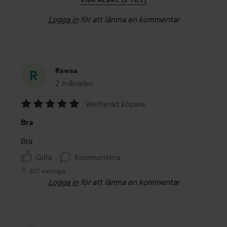
VISA ÄLDRE (2 TILL)
Logga in
för att lämna en kommentar
Rawaa
2 månader
Inlägget skapades 2 månader
Verifierad köpare
Betyg:
Bra
5
av
Bra
5
Gilla
Kommentera
307 visningar
Logga in
för att lämna en kommentar