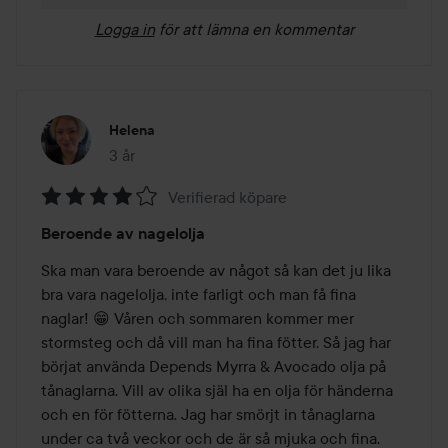
Logga in
för att lämna en kommentar
Helena
3 år
Inlägget skapades 3 år
Verifierad köpare
Betyg:
Beroende av nagelolja
4
av
Ska man vara beroende av något så kan det ju lika 
5
bra vara nagelolja, inte farligt och man få fina 
naglar! 😁 Våren och sommaren kommer mer 
stormsteg och då vill man ha fina fötter. Så jag har 
börjat använda Depends Myrra & Avocado olja på 
tånaglarna. Vill av olika själ ha en olja för händerna 
och en för fötterna. Jag har smörjt in tånaglarna 
under ca två veckor och de är så mjuka och fina. 