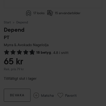
17 looks
15 användarbilder
Start
Depend
Depend
PT
Myrra & Avokado Nagelolja
18 betyg
,
4.8 i snitt
Hoppa till Betyg & kommentarer
65 kr
Rekommenderat pris 79 kr
Rek. pris 79 kr
Tillfälligt slut i lager
Matcha
Favorit
BEVAKA