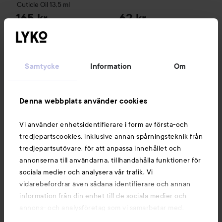
Cuticle Oil
13,5 ml
165 kr
62 kr
Rekommenderat pris 169 kr
Rekommenderat pris 79 kr
Rek. pris 169 kr
Rek. pris 79 kr
KÖP
KÖP
Samtycke
Information
Om
Denna webbplats använder cookies
Nyheter och erbjudanden
Vi använder enhetsidentifierare i form av första-och
tredjepartscookies, inklusive annan spårningsteknik från
tredjepartsutövare, för att anpassa innehållet och
Följ oss
annonserna till användarna, tillhandahålla funktioner för
sociala medier och analysera vår trafik. Vi
vidarebefordrar även sådana identifierare och annan
Kundservice
information från din enhet till de sociala medier och
annons- och analysföretag som vi samarbetar med.
Dessa kan i sin tur kombinera informationen med annan