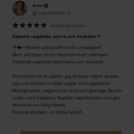
Anna
Användarens roll: Lyko Creator.
1 år
Inlägget skapades 1 år
LYKO CREATOR
Verifierad köpare
Betyg:
Depend nagelolja, myrra och avokado ⭐️
5
av
🌹❤️⭐️ Bjuden på konditori på Luciadagen!  

5
Men, vill tipsa om en favoritprodukt; nämligen 
Depends nagelolja med myrra och avokado. 

Produkten har en pipett, jag droppar någon droppe 
olja och smörjer in både naglar och nagelband. 
Mjukgörande, naglarna blir lena och glansiga. Bra för 
huden runt naglarna. Skyddar nagelbanden och ger 
dessutom en lyxig känsla. 

Suverän produkt, en härlig favorit. 