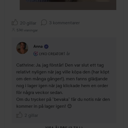
3 kommentarer
20 gillar
5741 visningar
Anna
Användarens roll: Lyko Creator.
1 år
Kommentaren lades 1 år
LYKO CREATOR
Cathrine: Ja, jag förstår! Den var slut ett tag 
relativt nyligen när jag ville köpa den (har köpt 
om den många gånger!), men fanns glädjande 
nog i lager igen när jag klickade hem en order 
för några veckor sedan.

Om du trycker på ”bevaka” får du notis när den 
kommer in på lager igen! 😊
2 gillar