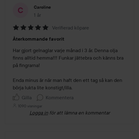
Caroline
1 år
Inlägget skapades 1 år
Verifierad köpare
Betyg:
Återkommande favorit
5
av
Har gjort gelnaglar varje månad i 3 år. Denna olja 
5
finns alltid hemma!!! Funkar jättebra och känns bra 
på fingrarna!

Enda minus är när man haft den ett tag så kan den 
börja lukta lite konstigt/illa. 
Gilla
Kommentera
1090 visningar
Logga in
för att lämna en kommentar