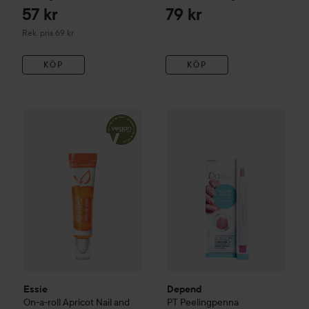
57 kr
79 kr
Rekommenderat pris 69 kr
Rek. pris 69 kr
KÖP
KÖP
165 kr
62 kr
Essie
On-a-roll Apricot Nail and Cuticle Oil
Depend
PT
Peelingpenna
13,5 ml
Rekommenderat pris
Rekommend
Essie
Depend
On-a-roll Apricot Nail and
PT
Peelingpenna