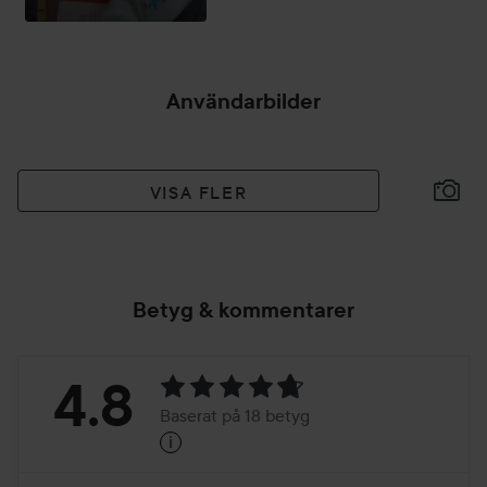
Användarbilder
VISA FLER
Betyg & kommentarer
Betyg:
4.8
Baserat på 18 betyg
i
4.8
Baserat