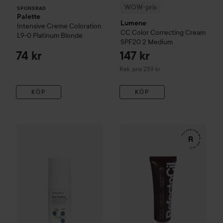
WOW-pris
SPONSRAD
Palette
Lumene
Intensive Creme Coloration
CC
Color Correcting Cream
L9-0 Platinum Blonde
SPF20
2 Medium
74 kr
147 kr
Rekommenderat pris 259 kr
Rek. pris 259 kr
KÖP
KÖP
164 kr
WOW-pris
Clinisoothe
Skin Purifier
WOW-pris
100 ml
RefectoCil
Eyelash 
Rekommenderat pris 279 kr