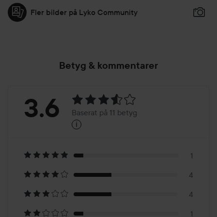
Fler bilder på Lyko Community
Betyg & kommentarer
Betyg:
3.6
Baserat på 11 betyg
i
3.6
Baserat
på
1
4
11
4
1