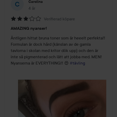
Carolina
4 år
Inlägget skapades 4 år
Verifierad köpare
Betyg:
AMAZING nyanser!
3
av
Äntligen hittat bruna toner som är heeelt perfekta!! 
5
Formulan är dock hård (känslan av de gamla 
tavlorna i skolan med kritor dök upp) och den är 
inte så pigmenterad och lätt att jobba med. MEN! 
Nyanserna är EVERYTHING!! 😍 
#tävling