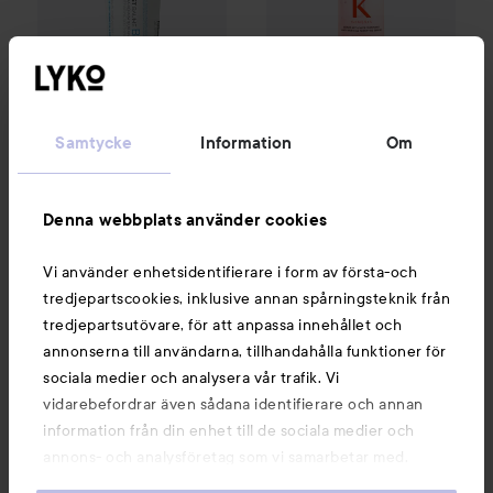
WOW-pris
WOW-pris
Samtycke
Information
Om
La Roche-Posay
Kérastase
Balm B5+
100 ml
Genesis
Serum Anti-Chute
Fortifiant Scalp Serum
90
ml
161 kr
564 kr
Denna webbplats använder cookies
Rekommenderat pris 242 kr
Rekommenderat pris 752 kr
Rek. pris 242 kr
Rek. pris 752 kr
Vi använder enhetsidentifierare i form av första-och
tredjepartscookies, inklusive annan spårningsteknik från
KÖP
KÖP
tredjepartsutövare, för att anpassa innehållet och
annonserna till användarna, tillhandahålla funktioner för
sociala medier och analysera vår trafik. Vi
vidarebefordrar även sådana identifierare och annan
information från din enhet till de sociala medier och
Nyheter och erbjudanden
annons- och analysföretag som vi samarbetar med.
Dessa kan i sin tur kombinera informationen med annan