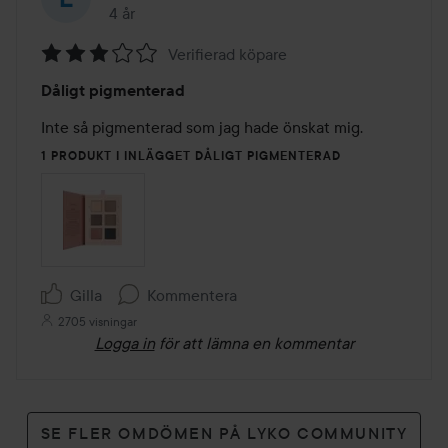
4 år
Inlägget skapades 4 år
Verifierad köpare
Betyg:
Dåligt pigmenterad
3
av
Inte så pigmenterad som jag hade önskat mig. 
5
1 PRODUKT I INLÄGGET DÅLIGT PIGMENTERAD
Gilla
Kommentera
2705 visningar
Logga in
för att lämna en kommentar
SE FLER OMDÖMEN PÅ LYKO COMMUNITY