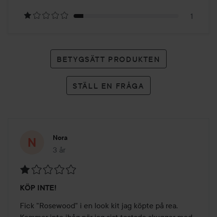
betyg
1
BETYGSÄTT PRODUKTEN
STÄLL EN FRÅGA
Nora
3 år
Inlägget skapades 3 år
Betyg:
KÖP INTE!
1
av
Fick "Rosewood" i en look kit jag köpte på rea. 
5
Kommer inte ihåg när jag sist testade skuggor med 