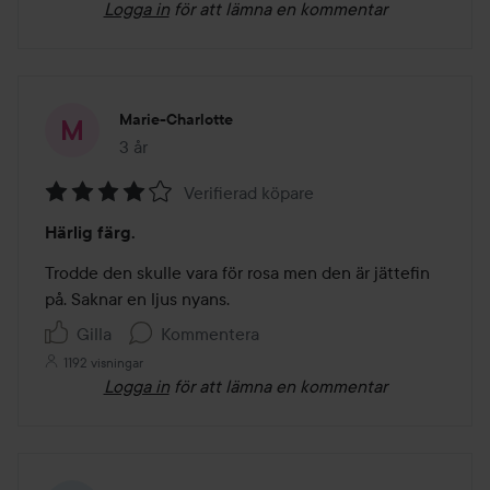
Logga in
för att lämna en kommentar
Marie-Charlotte
3 år
Inlägget skapades 3 år
Verifierad köpare
Betyg:
Härlig färg.
4
av
Trodde den skulle vara för rosa men den är jättefin 
5
på. Saknar en ljus nyans.
Gilla
Kommentera
1192 visningar
Logga in
för att lämna en kommentar