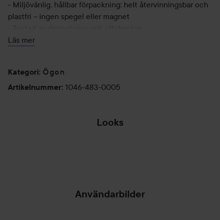
- Miljövänlig, hållbar förpackning: helt återvinningsbar och
plastfri – ingen spegel eller magnet
- Testad av dermatolog och oftalmolog
- Allergi-testad och säker för känsliga ögon samt för
Läs mer
kontaktlinsbärare
- Vegansk
Ögon
Kategori
:
- Talkfri och fri från parabener, formaldehyd, syntetisk doft,
gluten och andra onödiga tillsatser
1046-483-0005
Artikelnummer
:
Looks
VERY GOOD GIRL
MIN
GLAM 🍒
BRÖLLOPSDAG 💛
⭐LYKO
HOPPA ÖVER SEKTIONEN
Användarbilder