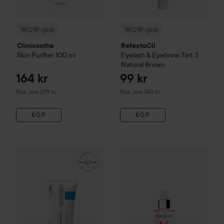
WOW-pris
WOW-pris
Clinisoothe
RefectoCil
Skin Purifier
100 ml
Eyelash & Eyebrow Tint
3
Natural Brown
164 kr
99 kr
Rekommenderat pris 279 kr
Rekommenderat pris 140 kr
Rek. pris 279 kr
Rek. pris 140 kr
KÖP
KÖP
161 kr
WOW-pris
La Roche-Posay
Balm B5+
WOW-pris
100 ml
Kérastase
Genesis
S
Rekommenderat pris 242 kr