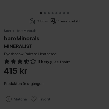
3 looks
1 användarbild
Start
bareMinerals
bareMinerals
MINERALIST
Eyeshadow Palette
Heathered
11 betyg
,
3.6 i snitt
Hoppa till Betyg & kommentarer
415 kr
Produkten är utgången
Matcha
Favorit