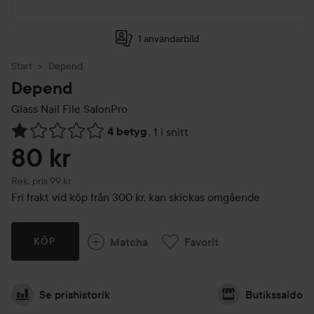
1 användarbild
Start
Depend
Depend
Glass Nail File SalonPro
4 betyg
,
1 i snitt
Hoppa till Betyg & kommentarer
80 kr
Rekommenderat pris 99 kr
Rek. pris 99 kr
Fri frakt vid köp från 300 kr, kan skickas omgående
Matcha
Favorit
KÖP
Se prishistorik
Butikssaldo