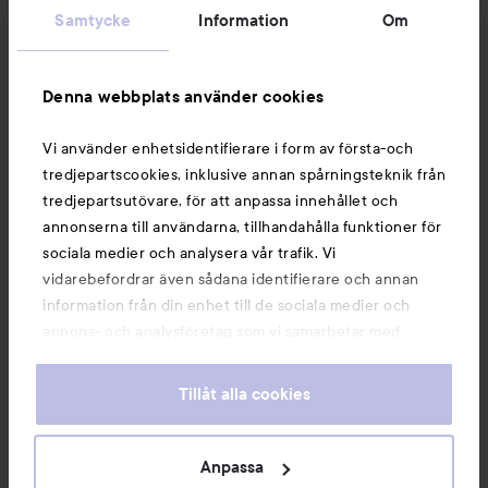
Samtycke
Information
Om
Denna webbplats använder cookies
Vi använder enhetsidentifierare i form av första-och
tredjepartscookies, inklusive annan spårningsteknik från
tredjepartsutövare, för att anpassa innehållet och
BaByliss Paris
Sensi
annonserna till användarna, tillhandahålla funktioner för
Nail File
Orange
Accessories
sociala medier och analysera vår trafik. Vi
Nail File Multi-layer X 6
vidarebefordrar även sådana identifierare och annan
55 kr
19 kr
information från din enhet till de sociala medier och
annons- och analysföretag som vi samarbetar med.
Dessa kan i sin tur kombinera informationen med annan
KÖP
KÖP
information som du har tillhandahållit eller som de har
Tillåt alla cookies
samlat in när du har använt deras tjänster. Du godkänner
våra cookies vid fortsatt användande av vår webbplats.
För information om hur du kan ändra inställningarna för
Anpassa