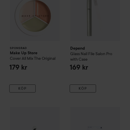
Depend
SPONSRAD
Make Up Store
Glass Nail File Salon Pro
Cover All Mix
The Original
with Case
179 kr
169 kr
KÖP
KÖP
Love'n Layer
Nail File Glass
White
79 kr
Depend
PT
Ridgefiller Nagelst