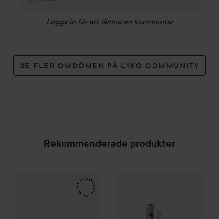
Logga in
för att lämna en kommentar
SE FLER OMDÖMEN PÅ LYKO COMMUNITY
Rekommenderade produkter
Make Up Store
Cover All Mix
Depend
The Original
Glass Nail File Salon
179 kr
SPONSRAD