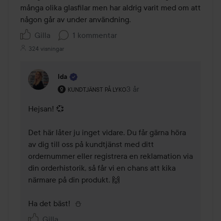
5
många olika glasfilar men har aldrig varit med om att 
någon går av under användning. 
Gilla
1 kommentar
324 visningar
Ida
Användarens roll: Kundtjänst på Lyko.
3 år
Kommentaren lades 3 år
KUNDTJÄNST PÅ LYKO
Hejsan! 💞 

Det här låter ju inget vidare. Du får gärna höra 
av dig till oss på kundtjänst med ditt 
ordernummer eller registrera en reklamation via 
din orderhistorik, så får vi en chans att kika 
närmare på din produkt. 🙌 

Ha det bäst!  ⛄
Gilla