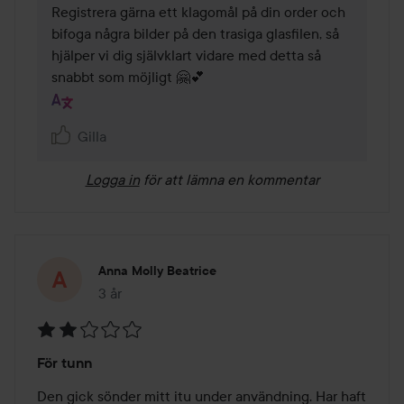
Registrera gärna ett klagomål på din order och 
bifoga några bilder på den trasiga glasfilen, så 
hjälper vi dig självklart vidare med detta så 
snabbt som möjligt 🤗💕
Gilla
Logga in
för att lämna en kommentar
Anna Molly Beatrice
3 år
Inlägget skapades 3 år
Betyg:
För tunn
2
av
Den gick sönder mitt itu under användning. Har haft 