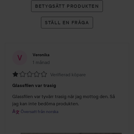
BETYGSÄTT PRODUKTEN
STÄLL EN FRÅGA
Veronika
1 månad
Inlägget skapades 1 månad
Verifierad köpare
Betyg:
Glassfilen var trasig
1
av
Glassfilen var tyvärr trasig när jag mottog den. Så 
5
jag kan inte bedöma produkten.
Översatt från norska