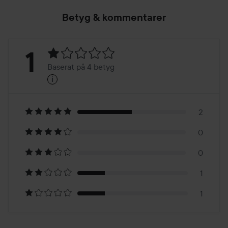
Betyg & kommentarer
Betyg:
1
Baserat på 4 betyg
i
1
Baserat
på
2
0
4
0
betyg
1
1