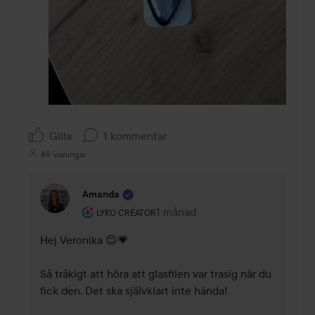
Gilla
1 kommentar
49 visningar
Amanda
Användarens roll: Lyko Creator.
1 månad
Kommentaren lades 1 månad
LYKO CREATOR
Hej Veronika 😊💗

Så tråkigt att höra att glasfilen var trasig när du 
fick den. Det ska självklart inte hända!
