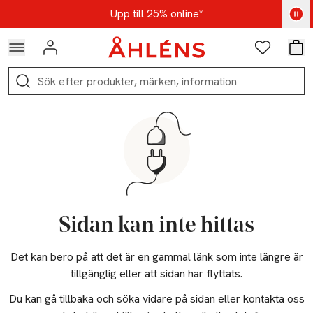
Hoppa till navigationsmenyn
Hoppa till innehåll
Hoppa till sidfot
Kod: AUG25 - Shoppa nu
Upp till 25% online*
Logga in
Favoriter
Var
Sök
Sidan kan inte hittas
Det kan bero på att det är en gammal länk som inte längre är
tillgänglig eller att sidan har flyttats.
Du kan gå tillbaka och söka vidare på sidan eller kontakta oss