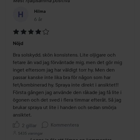
Mest hjälpsamma positiva
Hilma
6 år
Inlägget skapades 6 år
Betyg:
Nöjd
4
av
Bra solskydd, skön konsistens. Lite oljigare och 
5
fetare än vad jag förväntade mig, men det gör mig 
inget eftersom jag har väldigt torr hy. Men den 
passar kanske inte lika bra för någon som har 
fet/kombinerad hy. Spraya inte direkt i ansiktet!! 
Första gången jag använde den råkade jag få lite i 
ögonen och det sved i flera timmar efteråt. Så jag 
brukar spraya ut lite i handen och sedan smörja 
ansiktet.
Kommentera
2 gillar
5435 visningar
Logga in
för att lämna en kommentar