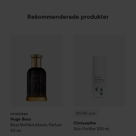
Rekommenderade produkter
1 072 k
Hugo Boss
Boss Bottled
WOW-pris
Absolu Parfum
Clinisoothe
50 ml
Skin Pur
SPONSRAD
Rekommenderat
WOW-pris
SPONSRAD
Hugo Boss
Clinisoothe
Boss Bottled
Absolu Parfum
Skin Purifier
100 ml
50 ml