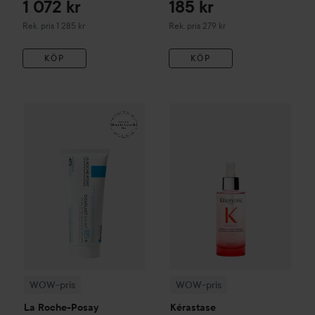
1 072 kr
185 kr
Rekommenderat pris 1 285 kr
Rekommenderat pris 279 kr
Rek. pris 1 285 kr
Rek. pris 279 kr
KÖP
KÖP
161 kr
WOW-pris
La Roche-Posay
Balm B5+
WOW-pris
100 ml
Kérastase
Genesis
S
Rekommenderat pris 242 kr
WOW-pris
WOW-pris
La Roche-Posay
Kérastase