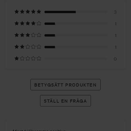
4.4
Baserat
på
3
1
6
1
betyg
1
0
BETYGSÄTT PRODUKTEN
STÄLL EN FRÅGA