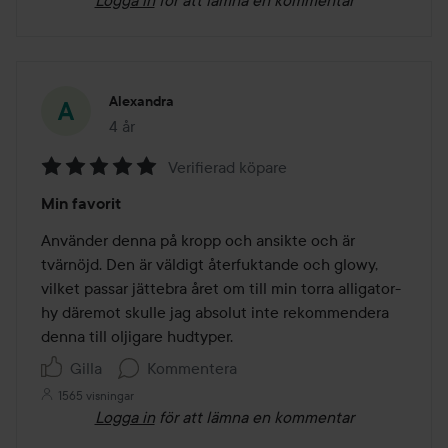
Alexandra
4 år
Inlägget skapades 4 år
Verifierad köpare
Betyg:
Min favorit
5
av
Använder denna på kropp och ansikte och är 
5
tvärnöjd. Den är väldigt återfuktande och glowy, 
vilket passar jättebra året om till min torra alligator-
hy däremot skulle jag absolut inte rekommendera 
denna till oljigare hudtyper. 
Gilla
Kommentera
1565 visningar
Logga in
för att lämna en kommentar