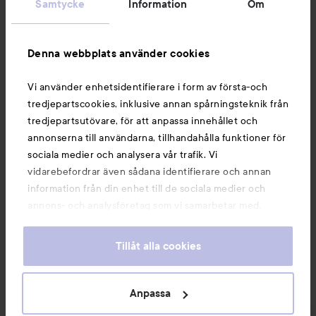
Samtycke
Information
Om
Information
Denna webbplats använder cookies
Vi använder enhetsidentifierare i form av första-och
Du kanske också gillar
tredjepartscookies, inklusive annan spårningsteknik från
tredjepartsutövare, för att anpassa innehållet och
annonserna till användarna, tillhandahålla funktioner för
sociala medier och analysera vår trafik. Vi
vidarebefordrar även sådana identifierare och annan
information från din enhet till de sociala medier och
annons- och analysföretag som vi samarbetar med.
Dessa kan i sin tur kombinera informationen med annan
information som du har tillhandahållit eller som de har
Tillåt alla cookies
samlat in när du har använt deras tjänster. Du godkänner
våra cookies vid fortsatt användande av vår webbplats.
För information om hur du kan ändra inställningarna för
Anpassa
Copyright 2026
cookies, se vår
Cookie Policy
E-handel av Avensia