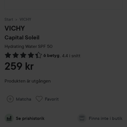
Start
VICHY
VICHY
Capital Soleil
Hydrating Water SPF 50
6 betyg
,
4.4 i snitt
Hoppa till Betyg & kommentarer
259 kr
Produkten är utgången
Matcha
Favorit
Se prishistorik
Finns inte i butik