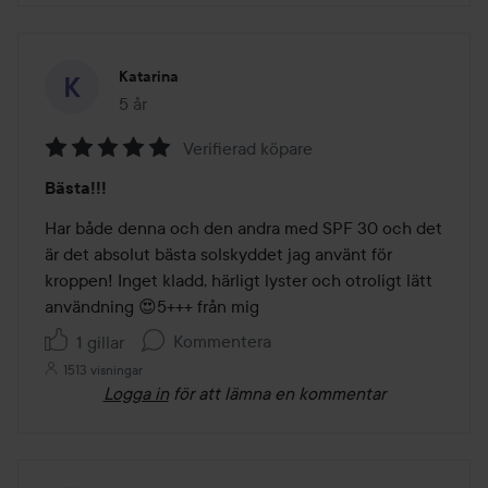
Katarina
5 år
Inlägget skapades 5 år
Verifierad köpare
Betyg:
Bästa!!!
5
av
Har både denna och den andra med SPF 30 och det 
5
är det absolut bästa solskyddet jag använt för 
kroppen! Inget kladd, härligt lyster och otroligt lätt 
användning 😍5+++ från mig
Kommentera
1 gillar
1513 visningar
Logga in
för att lämna en kommentar