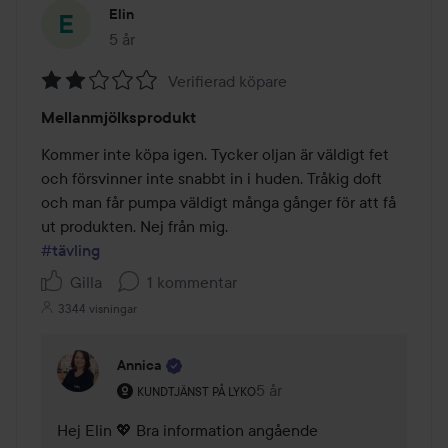
Elin
5 år
Inlägget skapades 5 år
Verifierad köpare
Betyg:
Mellanmjölksprodukt
2
av
Kommer inte köpa igen. Tycker oljan är väldigt fet 
5
och försvinner inte snabbt in i huden. Tråkig doft 
och man får pumpa väldigt många gånger för att få 
#tävling
Gilla
1 kommentar
3344 visningar
Annica
Användarens roll: Kundtjänst på Lyko.
5 år
Kommentaren lades 5 år
KUNDTJÄNST PÅ LYKO
Hej Elin 💖 Bra information angående 