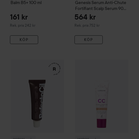
Balm B5+
100 ml
Genesis
Serum Anti-Chute
Fortifiant Scalp Serum
90
ml
161 kr
564 kr
Rekommenderat pris 242 kr
Rekommenderat pris 752 kr
Rek. pris 242 kr
Rek. pris 752 kr
KÖP
KÖP
WOW-pris
RefectoCil
Eyelash & Eyebrow Tint
WOW-pris
Lumene
3 Natural Bro
CC
Color C