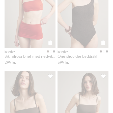
Köp
Köp
kay/day
kay/day
Bikinitrosa brief med nedvikbar midja
One shoulder baddräkt
299 kr.
599 kr.
Vadderad bandeaubikini-bh, Lägg till i
Bikinit