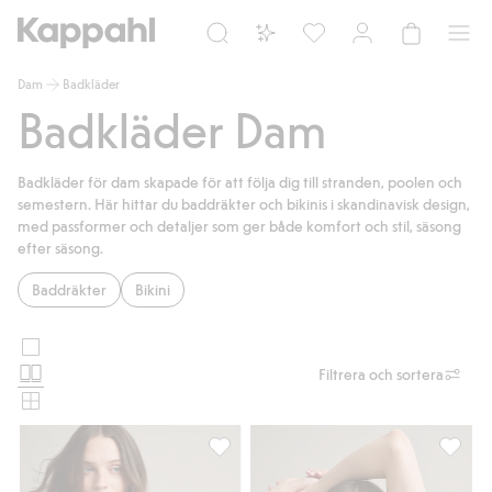
Dam
Badkläder
Badkläder Dam
Badkläder för dam skapade för att följa dig till stranden, poolen och
semestern. Här hittar du baddräkter och bikinis i skandinavisk design,
med passformer och detaljer som ger både komfort och stil, säsong
efter säsong.
Baddräkter
Bikini
Stora
Välj
bilder
Normala
Filtrera och sortera
produktkortslayout
bilder
Små
bilder
One shoulder baddräkt, Lägg till i favo
Vaddera