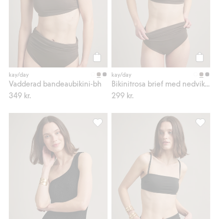
Köp
Köp
kay/day
kay/day
Vadderad bandeaubikini-bh
Bikinitrosa brief med nedvikbar midja
349 kr.
299 kr.
One shoulder baddräkt, Lägg till i favo
Bikinit