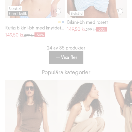
Slutsåld
Finns i butik
Slutsåld
Bikini-bh med rosett
Rutig bikini-bh med knytdetalj
149,50 kr.
-50%
299 kr.
149,50 kr.
-50%
299 kr.
24 av 85 produkter
Visa fler
Populära kategorier