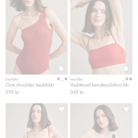
Köp
Köp
kay/day
kay/day
One shoulder baddräkt
Vadderad bandeaubikini-bh
599 kr.
349 kr.
Bikinitrosa brief med nedvikbar midja, L
One sho