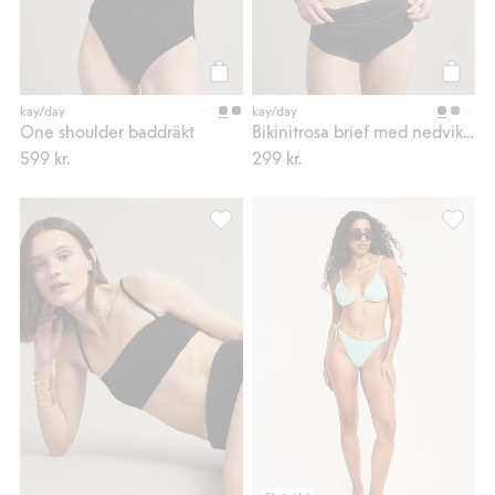
Köp
Köp
kay/day
kay/day
One shoulder baddräkt
Bikinitrosa brief med nedvikbar midja
599 kr.
299 kr.
Vadderad bandeaubikini-bh, Lägg till i
Bikinit