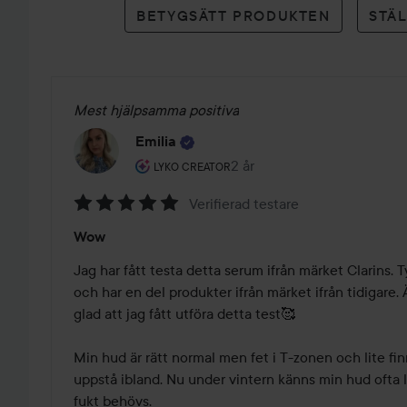
BETYGSÄTT PRODUKTEN
STÄ
Mest hjälpsamma positiva
Emilia
Användarens roll: Lyko Creator.
2 år
Inlägget skapades 2 år
LYKO CREATOR
Verifierad testare
Betyg:
Wow
5
av
Jag har fått testa detta serum ifrån märket Clarins. 
5
och har en del produkter ifrån märket ifrån tidigare
glad att jag fått utföra detta test🥰 

Min hud är rätt normal men fet i T-zonen och lite fi
uppstå ibland. Nu under vintern känns min hud ofta lit
fukt behövs. 
