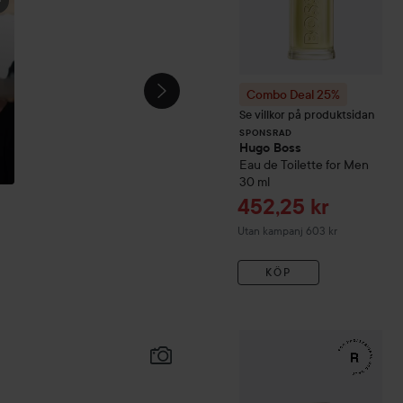
Combo Deal 25%
Se villkor på produktsidan
SPONSRAD
Hugo Boss
Eau de Toilette for Men
30 ml
Reapris
452,25 kr
Utan kampanj 603 kr
KÖP
WOW-pris
RefectoCil
Eyela