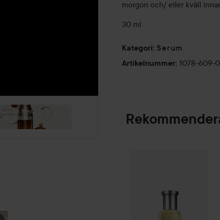
morgon och/ eller kväll inn
30 ml
Serum
Kategori
:
1078-609-
Artikelnummer
:
Clarins New Generation
Rekommendera
Double Serum !
Combo Deal 25%
SPONSRAD
WEEKEND
MUST-
EYE &
HAVES DEL
LYXIG🥂🤩
BROW 🎊
1:...