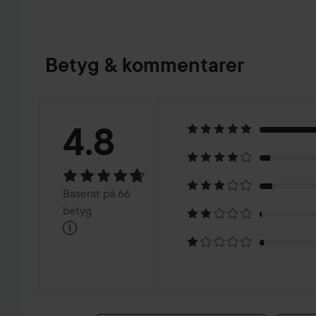
Betyg & kommentarer
Betyg:
4.8
4.8
Baserat
Baserat på 66
på
betyg
i
66
betyg