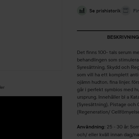
Se prishistorik
Fi
BESKRIVNING
Det finns 100- tals serum m
behandlingen som stimulerar 
Syresättning, Skydd och Rege
som vill ha ett komplett anti
ojämn hudton, fina linjer, fö
der
går i perfekt symbios med hu
ursprung. Innehåller bl a Kat
(Syresättning), Pistage och
(Regeneration/ Cellförnyelse
25 - 30 år: So
Användning:
och/ eller kväll innan dag/n