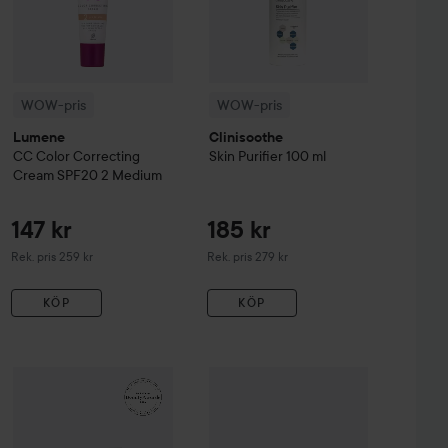
WOW-pris
WOW-pris
Lumene
Clinisoothe
CC
Color Correcting
Skin Purifier
100 ml
Cream SPF20
2 Medium
147 kr
185 kr
Rekommenderat pris 259 kr
Rekommenderat pris 279 kr
Rek. pris 259 kr
Rek. pris 279 kr
KÖP
KÖP
99 kr
161 kr
sh & Eyebrow Tint
WOW-pris
La Roche-Posay
3 Natural Brown
Balm B5+
WOW-pris
100 ml
Kérastase
Genesis
Serum 
Rekommenderat pris 140 kr
Rekommenderat pris 242 kr