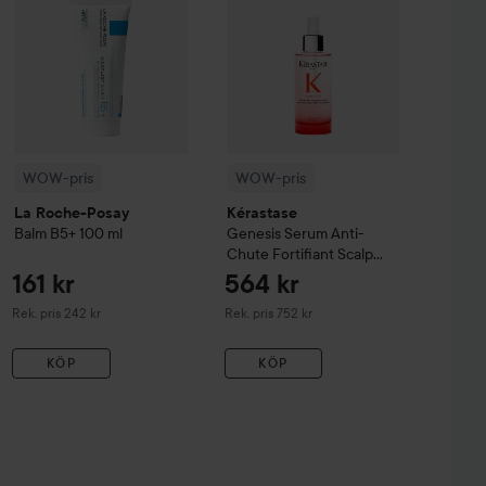
WOW-pris
WOW-pris
La Roche-Posay
Kérastase
Balm B5+
100 ml
Genesis
Serum Anti-
Chute Fortifiant Scalp
Serum
90 ml
161 kr
564 kr
Rekommenderat pris 242 kr
Rekommenderat pris 752 kr
Rek. pris 242 kr
Rek. pris 752 kr
KÖP
KÖP