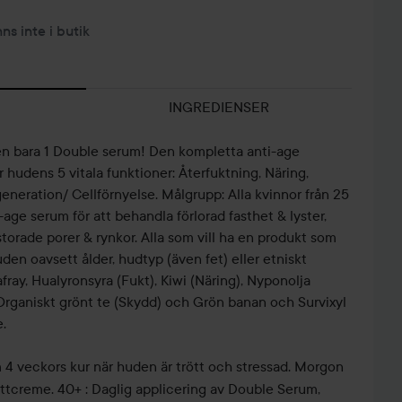
nns inte i butik
INGREDIENSER
en bara 1 Double serum! Den kompletta anti-age
hudens 5 vitala funktioner: Återfuktning, Näring,
neration/ Cellförnyelse. Målgrupp: Alla kvinnor från 25
-age serum för att behandla förlorad fasthet & lyster,
rstorade porer & rynkor. Alla som vill ha en produkt som
den oavsett ålder, hudtyp (även fet) eller etniskt
afray, Hualyronsyra (Fukt), Kiwi (Näring), Nyponolja
 Organiskt grönt te (Skydd) och Grön banan och Survixyl
.
m 4 veckors kur när huden är trött och stressad. Morgon
attcreme. 40+ : Daglig applicering av Double Serum,