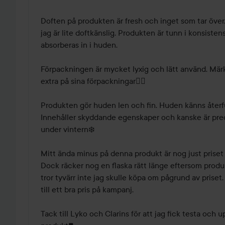
Doften på produkten är fresh och inget som tar över. 
jag är lite doftkänslig. Produkten är tunn i konsistens
absorberas in i huden. 

Förpackningen är mycket lyxig och lätt använd. Märks 
extra på sina förpackningar👍🏼

Produkten gör huden len och fin. Huden känns återfuk
Innehåller skyddande egenskaper och kanske är prec
under vintern❄️

Mitt ända minus på denna produkt är nog just priset 
Dock räcker nog en flaska rätt länge eftersom produk
tror tyvärr inte jag skulle köpa om pågrund av priset
till ett bra pris på kampanj. 

Tack till Lyko och Clarins för att jag fick testa och 