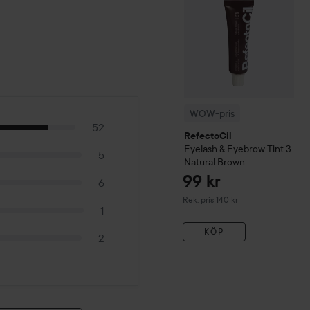
WOW-pris
52
RefectoCil
Eyelash & Eyebrow Tint
3
5
Natural Brown
99 kr
6
Rekommenderat pris 140 kr
Rek. pris 140 kr
1
KÖP
2