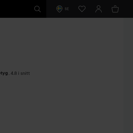
SE
etyg
,
4.8 i snitt
arer