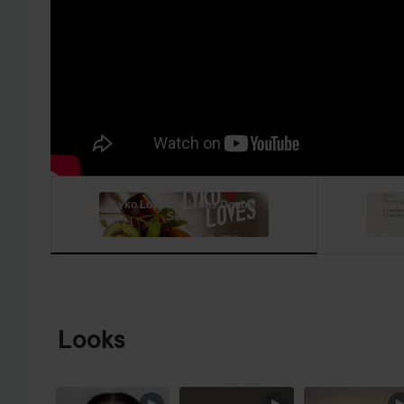
Lyko Loves - Clarins Double
Meet 
Serum
00:21
00:31
HOPPA TILL PRODUKTINFORMATION
Looks