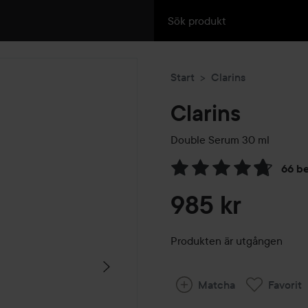
Start
Clarins
Clarins
Double Serum
30 ml
66 b
Hoppa till Betyg & komment
985 kr
Produkten är utgången
Matcha
Favorit