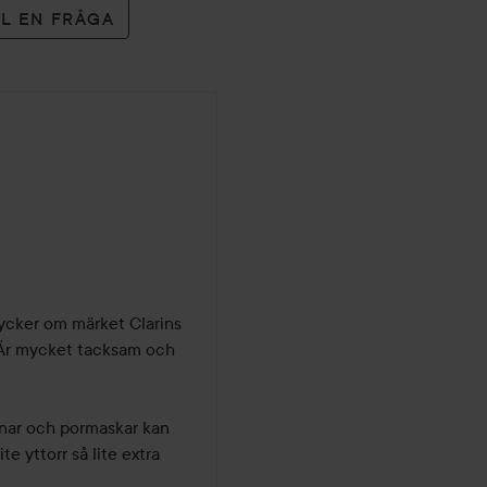
LL EN FRÅGA
Tycker om märket Clarins 
. Är mycket tacksam och 
nnar och pormaskar kan 
e yttorr så lite extra 