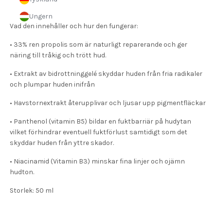
hud!
Ungern
Vad den innehåller och hur den fungerar:
• 33% ren propolis som är naturligt reparerande och ger
näring till tråkig och trött hud.
• Extrakt av bidrottninggelé skyddar huden från fria radikaler
och plumpar huden inifrån
• Havstornextrakt återupplivar och ljusar upp pigmentfläckar
• Panthenol (vitamin B5) bildar en fuktbarriär på hudytan
vilket förhindrar eventuell fuktförlust samtidigt som det
skyddar huden från yttre skador.
• Niacinamid (Vitamin B3) minskar fina linjer och ojämn
hudton.
Storlek: 50 ml