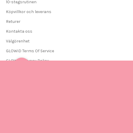
10-stegsrutinen
Köpvillkor och leverans
Returer
Kontakta oss
Välgörenhet
GLOWiD Terms Of Service
GLOWiD Privacy Policy
Cookie-inställningar
© 2026 - GLOWiD
Sverige
Land
Åland