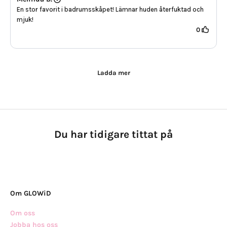
En stor favorit i badrumsskåpet! Lämnar huden återfuktad och
mjuk!
0
Ladda mer
Du har tidigare tittat på
Om GLOWiD
Om oss
Jobba hos oss