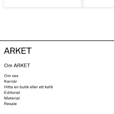
skomärke som präglas av en aktiv
rätt sätt kan 
vardag och ett liv som växlar mellan
naturliga egen
stad och hav. Märket erbjuder ett
livslängden.
alternativ till helsyntetiska flip-flops,
definierade av rena, minimalistiska
linjer, komfort och lätthet.
Om ARKET
Om oss
Karriär
Hitta en butik eller ett kafé
Editorial
Material
Resale