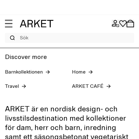
Jeans för dam
Pre-fall 2026
Herr
Sök
Discover more
Barnkollektionen
Home
Travel
ARKET CAFÉ
ARKET är en nordisk design- och
livsstilsdestination med kollektioner
för dam, herr och barn, inredning
samt ett säsongsbetonat vegetariskt