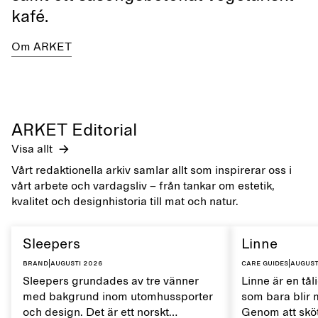
kafé.
Om ARKET
ARKET Editorial
Visa allt
Vårt redaktionella arkiv samlar allt som inspirerar oss i
vårt arbete och vardagsliv – från tankar om estetik,
kvalitet och designhistoria till mat och natur.
Sleepers
Linne
Brand
|
augusti 2026
Care guides
|
august
Sleepers grundades av tre vänner
Linne är en tål
med bakgrund inom utomhussporter
som bara blir 
och design. Det är ett norskt
Genom att sköt