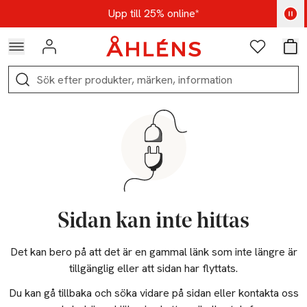
Hoppa till navigationsmenyn
Hoppa till innehåll
Hoppa till sidfot
Kod: AUG25 - Shoppa nu
Upp till 25% online*
Logga in
Favoriter
Var
Sök
Sidan kan inte hittas
Det kan bero på att det är en gammal länk som inte längre är
tillgänglig eller att sidan har flyttats.
Du kan gå tillbaka och söka vidare på sidan eller kontakta oss