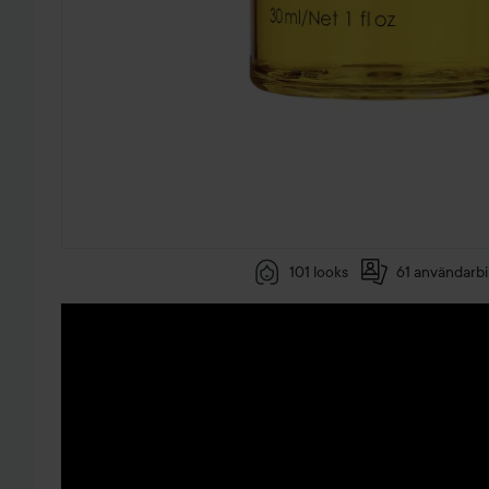
101 looks
61 användarbi