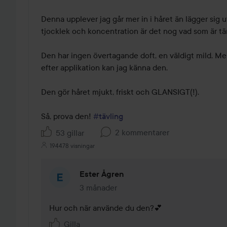
Denna upplever jag går mer in i håret än lägger sig u
tjocklek och koncentration är det nog vad som är tän
Den har ingen övertagande doft, en väldigt mild. Men 
efter applikation kan jag känna den. 

Den gör håret mjukt, friskt och GLANSIGT(!). 

Så, prova den! 
#tävling
2 kommentarer
53 gillar
194478 visningar
Ester Ågren
3 månader
Kommentaren lades 3 månader
Hur och när använde du den?💕
Gilla