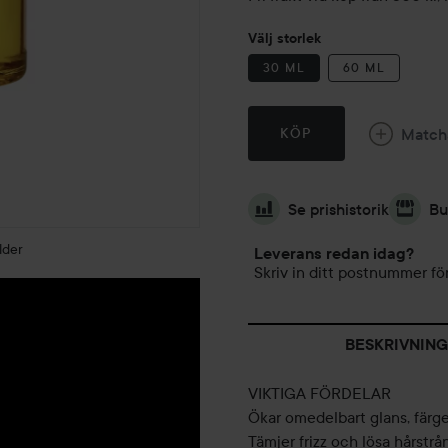
Välj storlek
30 ML
60 ML
Match
KÖP
Se prishistorik
Bu
lder
Leverans redan idag?
Skriv in ditt postnummer för
BESKRIVNING
VIKTIGA FÖRDELAR
Ökar omedelbart glans, färg
Tämjer frizz och lösa hårstrå