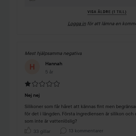
VISA ÄLDRE (1 TILL)
Logga in
för att lämna en komm
Mest hjälpsamma negativa
Hannah
5 år
Inlägget skapades 5 år
Betyg:
Nej nej
1
av
Silikoner som får håret att kännas fint men begränsar
5
för det i längden. Första ingrediensen är silikon och 
som inte är vattenlöslig?
13 kommentarer
33 gillar