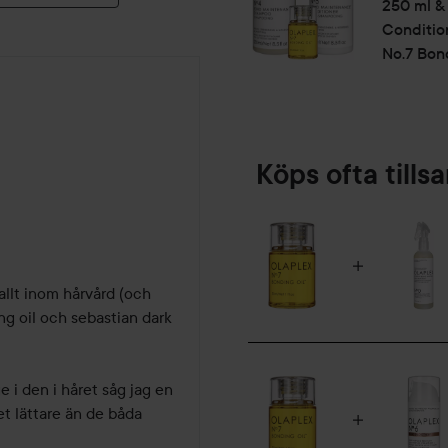
250 ml &
Conditio
No.7 Bon
Köps ofta till
llt inom hårvård (och 
ng oil och sebastian dark 
i den i håret såg jag en 
t lättare än de båda 