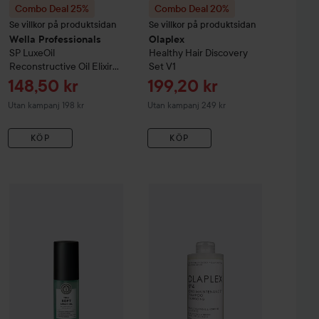
Combo Deal 25%
Combo Deal 20%
Se villkor på produktsidan
Se villkor på produktsidan
Wella Professionals
Olaplex
SP
LuxeOil
Healthy Hair Discovery
Reconstructive Oil Elixir
Set V1
100 ml
Reapris
Reapris
148,50 kr
199,20 kr
Utan kampanj 198 kr
Utan kampanj 249 kr
KÖP
KÖP
Treatment
maria nila
25 ml
True Soft
Argan Oil
30 ml
199 kr
199 kr
Combo Deal 20%
Olaplex
No.4 Bon