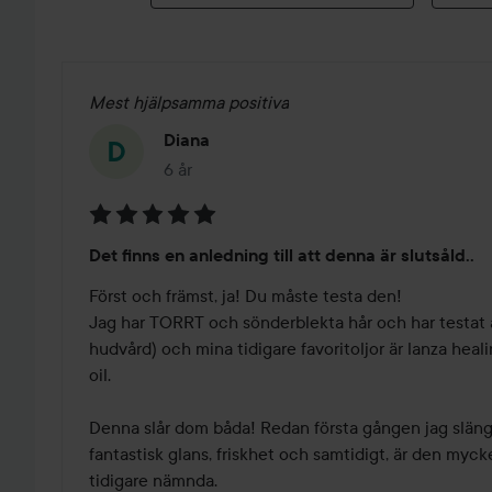
Mest hjälpsamma positiva
Diana
6 år
Inlägget skapades 6 år
Betyg:
Det finns en anledning till att denna är slutsåld..
5
av
Först och främst, ja! Du måste testa den! 

5
Jag har TORRT och sönderblekta hår och har testat a
hudvård) och mina tidigare favoritoljor är lanza heali
oil. 

Denna slår dom båda! Redan första gången jag slänge 
fantastisk glans, friskhet och samtidigt, är den mycke
tidigare nämnda. 
