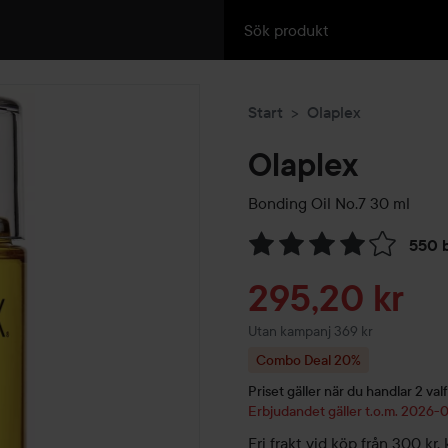
Start
Olaplex
Olaplex
Bonding Oil No.7
30 ml
550 
Hoppa till Betyg & komment
Reapris
295,20 kr
Utan kampanj 369 kr
Combo Deal 20%
Priset gäller när du handlar 2 valf
Erbjudandet gäller t.o.m. 2026
Fri frakt vid köp från 300 k