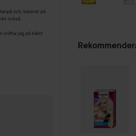
tanpå och, baserat på 
kt också. 

sniffar jag på håret 
Rekommendera
Palette
Intensive
SPONSRAD