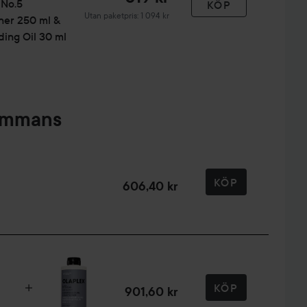
 No.5
KÖP
Utan paketpris: 1 094 kr
ner 250 ml &
ding Oil 30 ml
sammans
KÖP
606,40 kr
KÖP
901,60 kr