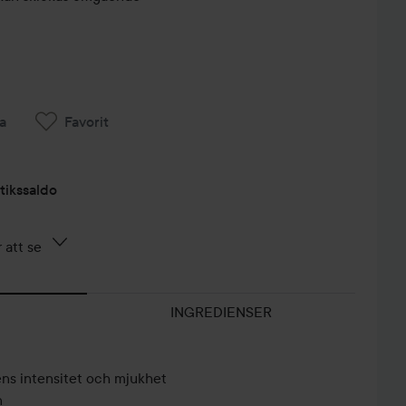
a
Favorit
tikssaldo
 att se
INGREDIENSER
ens intensitet och mjukhet
n