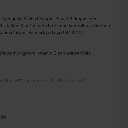
tylingolja för alla hårtyper. Bara 2-3 droppar ger
stärker för att minska brott, och kontrollerar frizz och
osamma frisyrer. Värmeskydd upp till 232°C.
rledd mjukgörare, vitamin E och solrosfröolja
ing Oil™ appliceras i vått eller torrt hår?
l™ kan appliceras i vått, fuktigt eller torrt hår.
VILKEN
HAR DU
SKULLE
HÅROLJA
FÖRSTÖRT
ALDRIG
R
No.7 Bonding Oil™ värmeskydd?
PASSAR
DITT HÅR
SKIPPA
LIV
ing Oil™ ger värmeskydd upp till 232°C.
DITT...
AV...
DETTA...
030
 Bonding Oil™ att missfärga blekt hår?