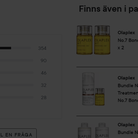
Finns även i p
Olaplex
No.7 Bon
x 2
354
90
46
Olaplex
32
Bundle N
Treatmen
28
No.7 Bon
Olaplex
Bundle 
LL EN FRÅGA