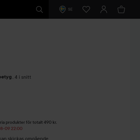
SE
betyg
,
4 i snitt
arer
ria produkter för totalt 490 kr.
-08-09 22:00
r, kan skickas omgående