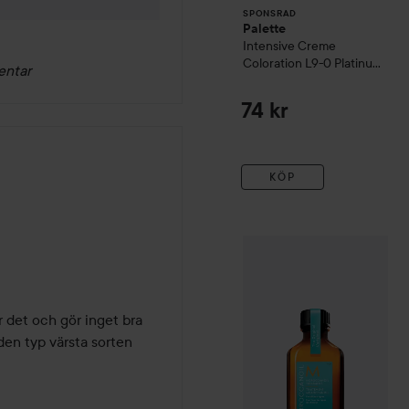
SPONSRAD
Palette
Intensive Creme
Coloration
L9-0 Platinum
entar
Blonde
74 kr
KÖP
Moroccanoil
Original Oil 
 det och gör inget bra 
den typ värsta sorten 