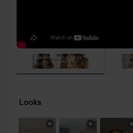
INTRODUCING OLAPLEX
OLAP
NO.7 BONDING OIL!!!
Tri
00:53
03:36
HOPPA TILL PRODUKTINFORMATION
Looks
HOPPA ÖVER SEKTIONEN