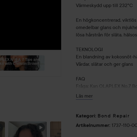
Värmeskydd upp till 232ºC
En högkoncentrerad, viktlös s
omedelbar glans och mjukhet, 
lösa hårstrån för släta, häls
TEKNOLOGI
En blandning av kokosnöt-hä
LEX Nº.6 & 7 Tips and
Vårdar, slätar och ger glans
cks with Christin Brown
FAQ
Fråga: Kan OLAPLEX No.7 Bond
Svar: OLAPLEX No.7 Bonding Oi
Läs mer
Fråga: Innehåller OLAPLEX 
Svar: Ja, OLAPLEX No.7 Bond
Bond Repair
Kategori
:
1737-110-0
Artikelnummer
:
Fråga: Kommer OLAPLEX No.7