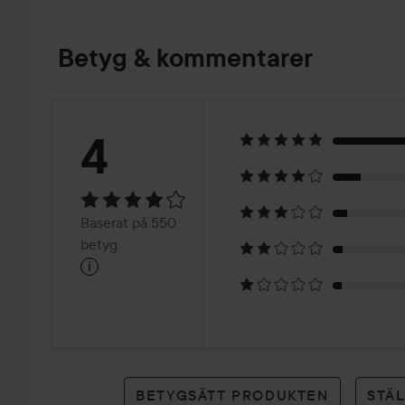
Betyg & kommentarer
Betyg:
4
4
Baserat
Baserat på 550
på
betyg
i
550
betyg
BETYGSÄTT PRODUKTEN
STÄ