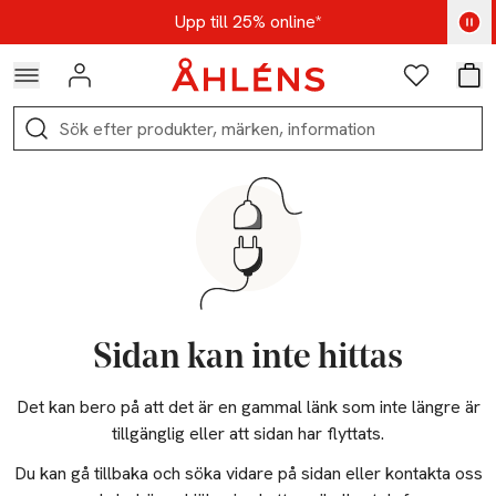
Hoppa till navigationsmenyn
Hoppa till innehåll
Hoppa till sidfot
Kod: AUG25 - Shoppa nu
Upp till 25% online*
Logga in
Favoriter
Var
Sök
Sidan kan inte hittas
Det kan bero på att det är en gammal länk som inte längre är
tillgänglig eller att sidan har flyttats.
Du kan gå tillbaka och söka vidare på sidan eller kontakta oss