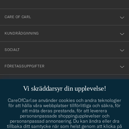
anmälde
dig
till
CARE OF CARL
vårt
nyhetsbrev!
KUNDRÅDGIVNING
SOCIALT
FÖRETAGSUPPGIFTER
Vi skräddarsyr din upplevelse!
STILRÅDGIVNING
CareOfCarl.se använder cookies och andra teknologier
Behöver du hjälp att hitta din stil? Låt oss hjälpa dig, vi hjälper
info@careofcarl.se
för att hålla våra webbplatser tillförlitliga och säkra, för
gärna till!
att mäta deras prestanda, för att leverera
personanpassade shoppingupplevelser och
STILRÅDGIVNING
personanpassad annonsering. Du kan ändra eller dra
tillbaka ditt samtycke när som helst genom att klicka på