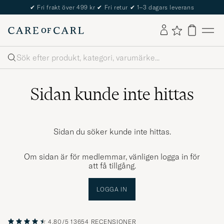
✔
Fri frakt över 499 kr
✔
Fri retur
✔
1–3 dagars leverans
Sök
Sidan kunde inte hittas
Sidan du söker kunde inte hittas.
Om sidan är för medlemmar, vänligen logga in för
att få tillgång.
LOGGA IN
4.80/5
13654 RECENSIONER