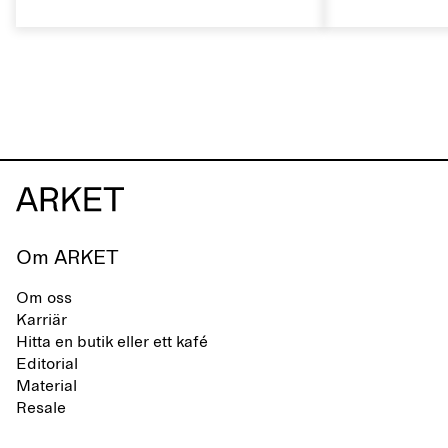
skomärke som präglas av en aktiv
rätt sätt kan 
vardag och ett liv som växlar mellan
naturliga egen
stad och hav. Märket erbjuder ett
livslängden.
alternativ till helsyntetiska flip-flops,
definierade av rena, minimalistiska
linjer, komfort och lätthet.
Om ARKET
Om oss
Karriär
Hitta en butik eller ett kafé
Editorial
Material
Resale