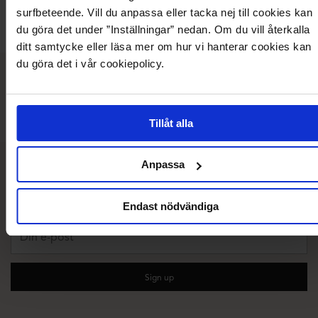
BUBBLEROOM
BUBBLEROOM OCCASION
BUB
surfbeteende. Vill du anpassa eller tacka nej till cookies kan
+5
+1
Recycled polyester
Recyc
du göra det under ”Inställningar” nedan. Om du vill återkalla
ditt samtycke eller läsa mer om hur vi hanterar cookies kan
du göra det i vår cookiepolicy.
Vad våra kunder säger
Tillåt alla
Anpassa
10 % rabatt på ditt första köp!
Prenumerera på vårt nyhetsbrev
Endast nödvändiga
Din
e-
post
Sign up