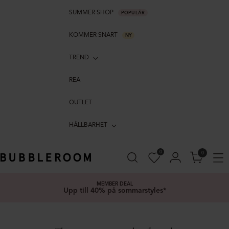
SUMMER SHOP
POPULÄR
KOMMER SNART
NY
TREND
REA
OUTLET
HÅLLBARHET
0
0
MEMBER DEAL
Upp till 40% på sommarstyles*