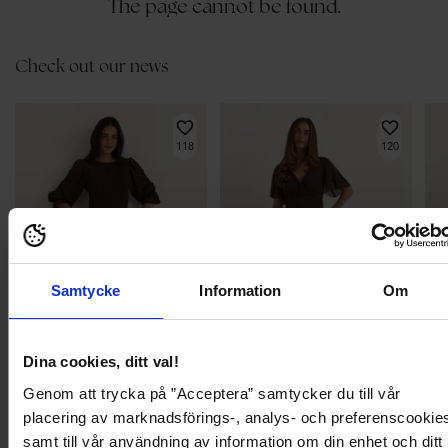
The page cannot be found.
Check out our news
118
120
Samtycke
Information
Om
Dina cookies, ditt val!
BÄSTSÄLJARE
BÄSTSÄLJARE
BÄ
Genom att trycka på ”Acceptera” samtycker du till vår
placering av marknadsförings-, analys- och preferenscookie
499,95 kr
699,95 kr
399
Long Sleeve Smock Dress
Butterfly Sleeve Mesh Ankle Dress
Soft
samt till vår användning av information om din enhet och ditt