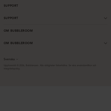
SUPPORT
SUPPORT
OM BUBBLEROOM
OM BUBBLEROOM
Svenska
Språk
Upphovsrätt © 2026,
Bubbleroom
. Alla rättigheter förbehållna. Se våra användarvillkor och
integritetspolicy.