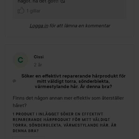
något, ha det gott! 🥰
1 gillar
Logga in
för att lämna en kommentar
Cissi
2 år
Inlägget skapades 2 år
Söker en effektivt reparerande hårprodukt för
mitt väldigt torra, sönderblekta,
värmestylande hår. Är denna bra?
Finns det någon annan mer effektiv som återställer 
håret?
1 PRODUKT I INLÄGGET SÖKER EN EFFEKTIVT
REPARERANDE HÅRPRODUKT FÖR MITT VÄLDIGT
TORRA, SÖNDERBLEKTA, VÄRMESTYLANDE HÅR. ÄR
DENNA BRA?