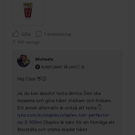
Gilla
1 kommentar
800 visningar
Michaela
Användarens roll: Kundtjänst på Lyko.
2 år
Kommentaren lades 2 år
KUNDTJÄNST PÅ LYKO
Hej Cissi 👋😊

Ja, du kan absolut testa denna. Den ska 
reparera och göra håret starkare och friskare. 
lyko.com/sv/olaplex/olaplex-hair-perfector-
no-3-100ml
 Olaplex är känt för sin förmåga att 
återställa och stärka skadat håret.
