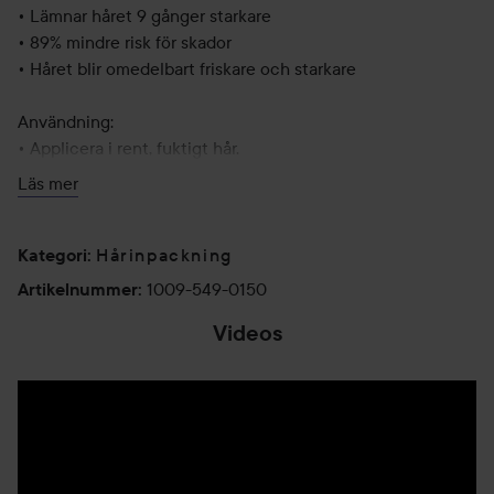
• Lämnar håret 9 gånger starkare
• 89% mindre risk för skador
• Håret blir omedelbart friskare och starkare
Användning:
• Applicera i rent, fuktigt hår.
• Kamma igenom.
Läs mer
• Låt verka i 2-5 minuter, skölj sedan.
• Styla som vanligt.
Hårinpackning
Kategori
:
150 ml
1009-549-0150
Artikelnummer
:
Videos