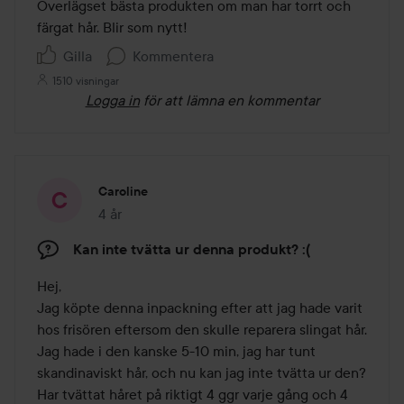
av
Överlägset bästa produkten om man har torrt och 
5
färgat hår. Blir som nytt! 
Gilla
Kommentera
1510 visningar
Logga in
för att lämna en kommentar
Caroline
4 år
Inlägget skapades 4 år
Kan inte tvätta ur denna produkt? :(
Hej,

Jag köpte denna inpackning efter att jag hade varit 
hos frisören eftersom den skulle reparera slingat hår. 

Jag hade i den kanske 5-10 min, jag har tunt 
skandinaviskt hår, och nu kan jag inte tvätta ur den? 

Har tvättat håret på riktigt 4 ggr varje gång och 4 