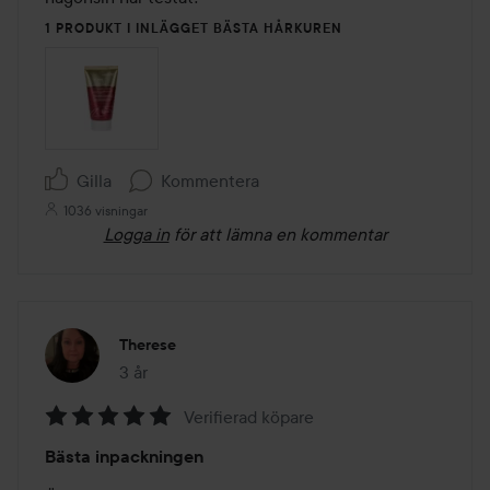
1 PRODUKT I INLÄGGET BÄSTA HÅRKUREN
Gilla
Kommentera
1036 visningar
Logga in
för att lämna en kommentar
Therese
3 år
Inlägget skapades 3 år
Verifierad köpare
Betyg:
Bästa inpackningen
5