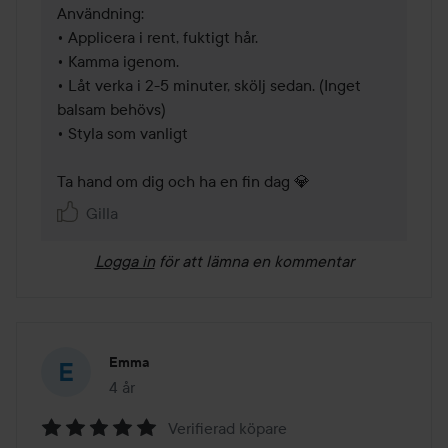
Användning:

• Applicera i rent, fuktigt hår.

• Kamma igenom.

• Låt verka i 2-5 minuter, skölj sedan. (Inget 
balsam behövs)

• Styla som vanligt 

Gilla
Logga in
för att lämna en kommentar
Emma
4 år
Inlägget skapades 4 år
Verifierad köpare