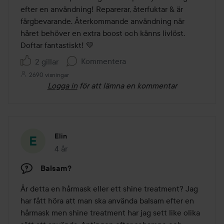
efter en användning! Reparerar, återfuktar & är 
färgbevarande. Återkommande användning när 
håret behöver en extra boost och känns livlöst. 
Doftar fantastiskt! 💛
Kommentera
2 gillar
2690 visningar
Logga in
för att lämna en kommentar
Elin
4 år
Inlägget skapades 4 år
Balsam?
Är detta en hårmask eller ett shine treatment? Jag 
har fått höra att man ska använda balsam efter en 
hårmask men shine treatment har jag sett like olika 