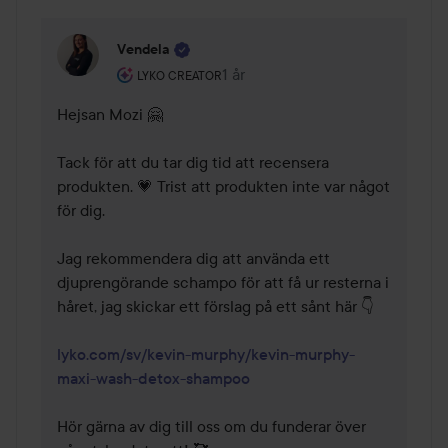
Vendela
Användarens roll: Lyko Creator.
1 år
Kommentaren lades 1 år
LYKO CREATOR
Hejsan Mozi 🤗

Tack för att du tar dig tid att recensera 
produkten. 💗 Trist att produkten inte var något 
för dig. 

Jag rekommendera dig att använda ett 
djuprengörande schampo för att få ur resterna i 
håret, jag skickar ett förslag på ett sånt här 👇

lyko.com/sv/kevin-murphy/kevin-murphy-
maxi-wash-detox-shampoo
Hör gärna av dig till oss om du funderar över 