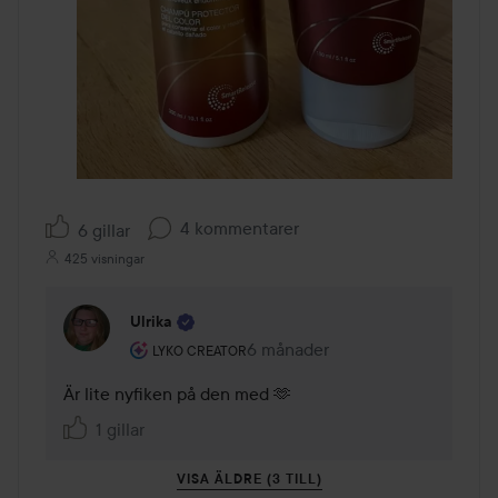
4 kommentarer
6 gillar
425 visningar
Ulrika
Användarens roll: Lyko Creator.
6 månader
Kommentaren lades 6 månader
LYKO CREATOR
Är lite nyfiken på den med 🫶
1 gillar
VISA ÄLDRE (3 TILL)