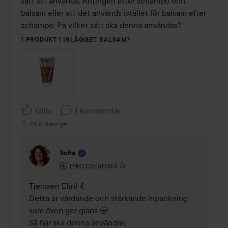
sätt att använda. Antingen efter schampo och 
balsam eller att det används istället för balsam efter 
schampo. På vilket sätt ska denna användas? 
1 PRODUKT I INLÄGGET BALSAM?
Gilla
1 kommentar
2416 visningar
Sofia
Användarens roll: Lyko Creator.
4 år
Kommentaren lades 4 år
LYKO CREATOR
Tjenixen Elin! 💃  

Detta är vårdande och stärkande inpackning 
som även ger glans 🤩 

Så här ska denna användas; 
