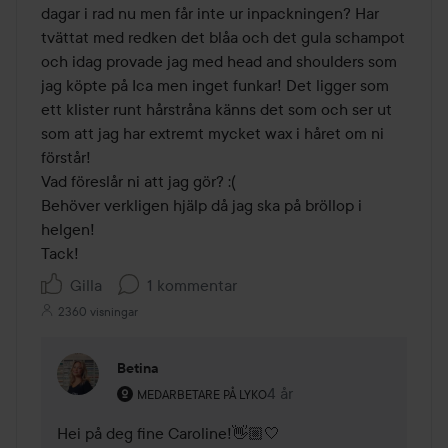
dagar i rad nu men får inte ur inpackningen? Har 
tvättat med redken det blåa och det gula schampot 
och idag provade jag med head and shoulders som 
jag köpte på Ica men inget funkar! Det ligger som 
ett klister runt hårstråna känns det som och ser ut 
som att jag har extremt mycket wax i håret om ni 
förstår! 

Vad föreslår ni att jag gör? :(

Behöver verkligen hjälp då jag ska på bröllop i 
helgen! 

Gilla
1 kommentar
2360 visningar
Betina
Användarens roll: Medarbetare på Lyko.
4 år
Kommentaren lades 4 år
MEDARBETARE PÅ LYKO
Hei på deg fine Caroline!👋🏼🤍
