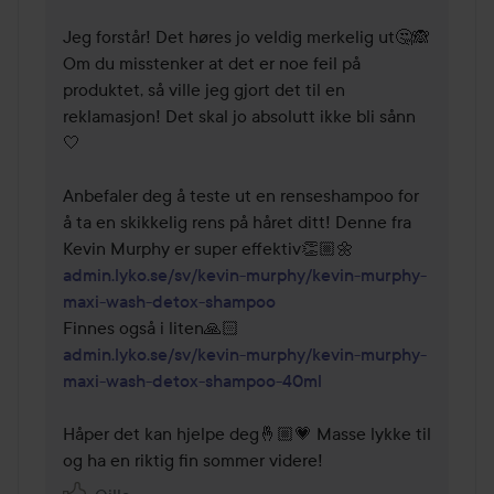
Jeg forstår! Det høres jo veldig merkelig ut🤔🙈

Om du misstenker at det er noe feil på 
produktet, så ville jeg gjort det til en 
reklamasjon! Det skal jo absolutt ikke bli sånn
🤍

Anbefaler deg å teste ut en renseshampoo for 
å ta en skikkelig rens på håret ditt! Denne fra 
admin.lyko.se/sv/kevin-murphy/kevin-murphy-
maxi-wash-detox-shampoo
admin.lyko.se/sv/kevin-murphy/kevin-murphy-
maxi-wash-detox-shampoo-40ml
Håper det kan hjelpe deg🤞🏼💗 Masse lykke til 
og ha en riktig fin sommer videre!