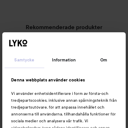
Rekommenderade produkter
Palette
Intensive Creme Coloration
L9-0 Platinum 
Joico
K-pak
Color Therapy Lus
SPONSRAD
Samtycke
Information
Om
Denna webbplats använder cookies
Vi använder enhetsidentifierare i form av första-och
tredjepartscookies, inklusive annan spårningsteknik från
tredjepartsutövare, för att anpassa innehållet och
annonserna till användarna, tillhandahålla funktioner för
Joico
SPONSRAD
sociala medier och analysera vår trafik. Vi
Palette
K-pak
Color Therapy Luster
vidarebefordrar även sådana identifierare och annan