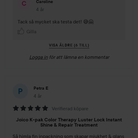
Caroline
4 år
Kommentaren lades 4 år
Tack så mycket ska testa det! 😅🤗
Gilla
VISA ÄLDRE (6 TILL)
Logga in
för att lämna en kommentar
Petra E
4 år
Inlägget skapades 4 år
Verifierad köpare
Betyg:
Joico K-pak Color Therapy Luster Lock Instant
5
Shine & Repair Treatment
av
Så himla fin inpackning som skapar mjukhet & glans 
5