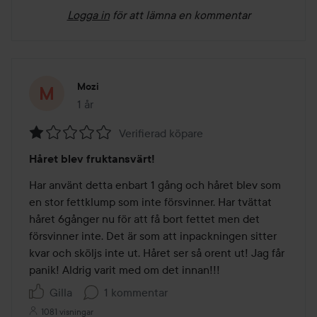
Logga in
för att lämna en kommentar
Mozi
1 år
Inlägget skapades 1 år
Verifierad köpare
Betyg:
Håret blev fruktansvärt!
1
av
Har använt detta enbart 1 gång och håret blev som 
5
en stor fettklump som inte försvinner. Har tvättat 
håret 6gånger nu för att få bort fettet men det 
försvinner inte. Det är som att inpackningen sitter 
kvar och sköljs inte ut. Håret ser så orent ut! Jag får 
panik! Aldrig varit med om det innan!!! 
Gilla
1 kommentar
1081 visningar