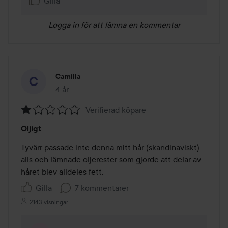
Gilla
Logga in
för att lämna en kommentar
Camilla
4 år
Inlägget skapades 4 år
Verifierad köpare
Betyg:
Oljigt
1
av
Tyvärr passade inte denna mitt hår (skandinaviskt) 
5
alls och lämnade oljerester som gjorde att delar av 
håret blev alldeles fett.
Gilla
7 kommentarer
2143 visningar