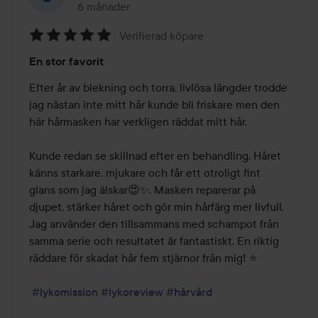
6 månader
Inlägget skapades 6 månader
Verifierad köpare
Betyg:
En stor favorit
5
av
Efter år av blekning och torra, livlösa längder trodde 
5
jag nästan inte mitt hår kunde bli friskare men den 
här hårmasken har verkligen räddat mitt hår.

Kunde redan se skillnad efter en behandling. Håret 
känns starkare, mjukare och får ett otroligt fint 
glans som jag älskar😍✨. Masken reparerar på 
djupet, stärker håret och gör min hårfärg mer livfull. 
Jag använder den tillsammans med schampot från 
samma serie och resultatet är fantastiskt. En riktig 
räddare för skadat hår fem stjärnor från mig! ⭐️ 

#lykomission
#lykoreview
#hårvård