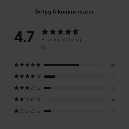
Betyg & kommentarer
Betyg:
4.7
Baserat på 17 betyg
i
4.7
Baserat
på
10
3
17
2
betyg
0
2