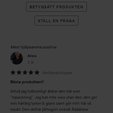
BETYGSÄTT PRODUKTEN
STÄLL EN FRÅGA
Mest hjälpsamma positiva
Alizia
2 år
Inlägget skapades 2 år
Verifierad köpare
Betyg:
Bästa produkten!!
5
av
Alltså jag fullkomligt älskar den här som 
5
”inpackning”. Jag kan inte vara utan den, den ger 
min hårfärg lyster & glans samt gör mitt hår så 
mjukt. Den doftar jättegott också! Äääälskar