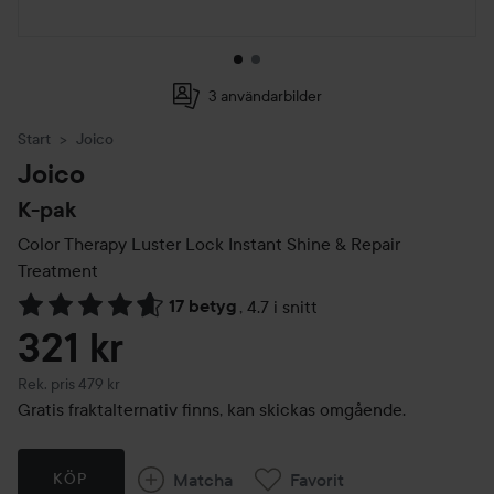
3 användarbilder
Start
Joico
Joico
K-pak
Color Therapy Luster Lock Instant Shine & Repair
Treatment
17 betyg
,
4.7 i snitt
Hoppa till Betyg & kommentarer
321 kr
Rekommenderat pris 479 kr
Rek. pris 479 kr
Gratis fraktalternativ finns, kan skickas omgående.
Matcha
Favorit
KÖP