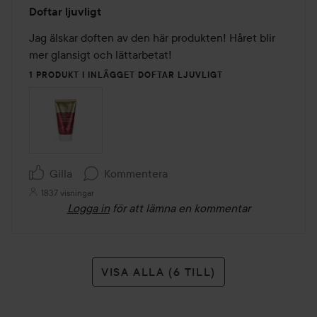
Betyg:
Doftar ljuvligt
5
av
Jag älskar doften av den här produkten! Håret blir 
5
mer glansigt och lättarbetat! 
1 PRODUKT I INLÄGGET DOFTAR LJUVLIGT
Gilla
Kommentera
1837 visningar
Logga in
för att lämna en kommentar
VISA ALLA (6 TILL)