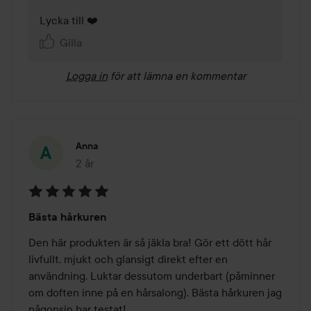
Lycka till ❤️
Gilla
Logga in
för att lämna en kommentar
Anna
2 år
Inlägget skapades 2 år
Betyg:
Bästa hårkuren
5
av
Den här produkten är så jäkla bra! Gör ett dött hår 
5
livfullt, mjukt och glansigt direkt efter en 
användning. Luktar dessutom underbart (påminner 
om doften inne på en hårsalong). Bästa hårkuren jag 
någonsin har testat! 