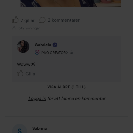
2 kommentarer
7 gillar
1542 visningar
Gabriela
Användarens roll: Lyko Creator.
2 år
Kommentaren lades 2 år
LYKO CREATOR
Woww🤩
Gilla
VISA ÄLDRE (1 TILL)
Logga in
för att lämna en kommentar
Sabrina