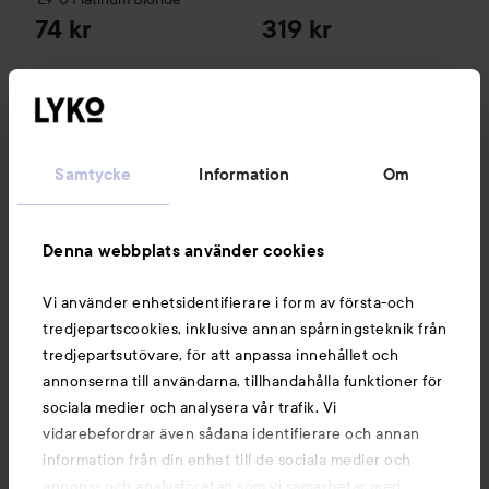
74 kr
319 kr
KÖP
KÖP
Samtycke
Information
Om
maria nila
Style&Finish
Styling Spray
maria nila
300 ml
Style & Finish
Textur
319 kr
Denna webbplats använder cookies
Vi använder enhetsidentifierare i form av första-och
tredjepartscookies, inklusive annan spårningsteknik från
tredjepartsutövare, för att anpassa innehållet och
annonserna till användarna, tillhandahålla funktioner för
sociala medier och analysera vår trafik. Vi
vidarebefordrar även sådana identifierare och annan
information från din enhet till de sociala medier och
maria nila
maria nila
Style&Finish
Styling Spray
Style & Finish
Texture Spray
annons- och analysföretag som vi samarbetar med.