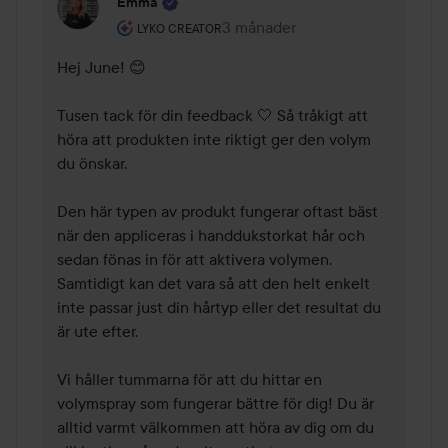
Emma
Användarens roll: Lyko Creator.
3 månader
Kommentaren lades 3 månader
LYKO CREATOR
Hej June! 😊

Tusen tack för din feedback 🤍 Så tråkigt att 
höra att produkten inte riktigt ger den volym 
du önskar.

Den här typen av produkt fungerar oftast bäst 
när den appliceras i handdukstorkat hår och 
sedan fönas in för att aktivera volymen. 
Samtidigt kan det vara så att den helt enkelt 
inte passar just din hårtyp eller det resultat du 
är ute efter.

Vi håller tummarna för att du hittar en 
volymspray som fungerar bättre för dig! Du är 
alltid varmt välkommen att höra av dig om du 