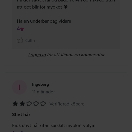
att det blir för mycket 💖

Ha en underbar dag vidare
Gilla
Logga in
för att lämna en kommentar
Ingeborg
11 månader
Inlägget skapades 11 månader
Verifierad köpare
Betyg:
Stivt hår
2
av
Fick stivt hår utan särskilt mycket volym
5