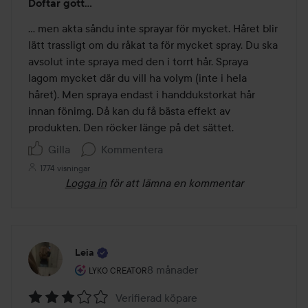
Doftar gott…
3
av
… men akta såndu inte sprayar för mycket. Håret blir 
5
lätt trassligt om du råkat ta för mycket spray. Du ska 
avsolut inte spraya med den i torrt hår. Spraya 
lagom mycket där du vill ha volym (inte i hela 
håret). Men spraya endast i handdukstorkat hår 
innan fönimg. Då kan du få bästa effekt av 
produkten. Den röcker länge på det sättet. 
Gilla
Kommentera
1774 visningar
Logga in
för att lämna en kommentar
Leia
Användarens roll: Lyko Creator.
8 månader
Inlägget skapades 8 månader
LYKO CREATOR
Verifierad köpare