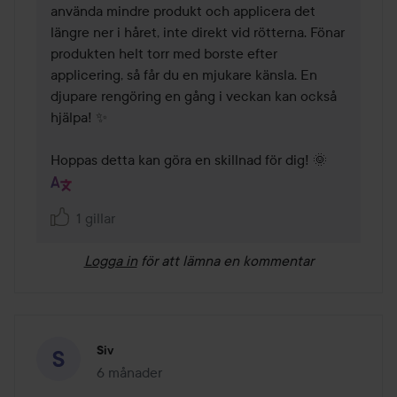
använda mindre produkt och applicera det 
längre ner i håret, inte direkt vid rötterna. Fönar 
produkten helt torr med borste efter 
applicering, så får du en mjukare känsla. En 
djupare rengöring en gång i veckan kan också 
hjälpa! ✨

Hoppas detta kan göra en skillnad för dig! 🌞
1 gillar
Logga in
för att lämna en kommentar
Siv
6 månader
Inlägget skapades 6 månader