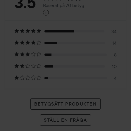
Betyg:
3.5
Baserat på 70 betyg
i
3.5
Baserat
på
34
14
70
8
betyg
10
4
BETYGSÄTT PRODUKTEN
STÄLL EN FRÅGA