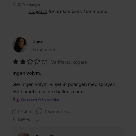
1010 visningar
Logga in
för att lämna en kommentar
June
3 månader
Inlägget skapades 3 månader
Verifierad köpare
Betyg:
Ingen volym.
2
av
Ger ingen volym, vilket är poängen med sprayen. 
5
Hållbarheten är inte heller så bra.
Översatt från norska
Gilla
1 kommentar
1369 visningar