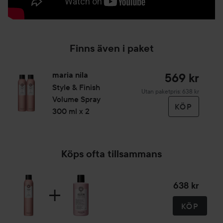
Finns även i paket
maria nila
569 kr
Style & Finish
Utan paketpris: 638 kr
Volume Spray
KÖP
300 ml x 2
Köps ofta tillsammans
638 kr
KÖP