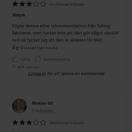
Verifierad köpare
Betyg:
Volym
3
av
Köpte denna efter rekommendation från Talling 
5
Søstrene, men tycker inte att den gör något särskilt 
och så tycker jag att den är alldeles för blöt.
Översatt från norska
Gilla
Kommentera
1454 visningar
Logga in
för att lämna en kommentar
Nicklas GS
7 månader
Inlägget skapades 7 månader
Verifierad köpare
Betyg: