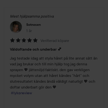
Mest hjälpsamma positiva
Sotnosen
1 år
Inlägget skapades 1 år
Verifierad köpare
Betyg:
Väldoftande och underbar 💕
5
av
Jag testade idag att styla håret på lite annat sätt än 
5
vad jag brukar och till min hjälp tog jag denna 
sprayen 💖 jättenöjd faktiskt, den gav verkligen 
mycket volym utan att håret kändes ”hårt” och 
slutresultatet kändes ändå väldigt naturligt 💖 och 
doftar underbart gör den 💖

#lykoreview