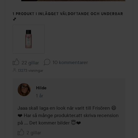
1 PRODUKT I INLÄGGET VÄLDOFTANDE OCH UNDERBAR
💕
10 kommentarer
22 gillar
13273 visningar
Hilde
1 år
Kommentaren lades 1 år
Jaaa skall laga en look när varit till Frisören 😄
❤️ Har så månge produkter.att skriva recension 
på …. Det kommer bilder 😇❤️
2 gillar