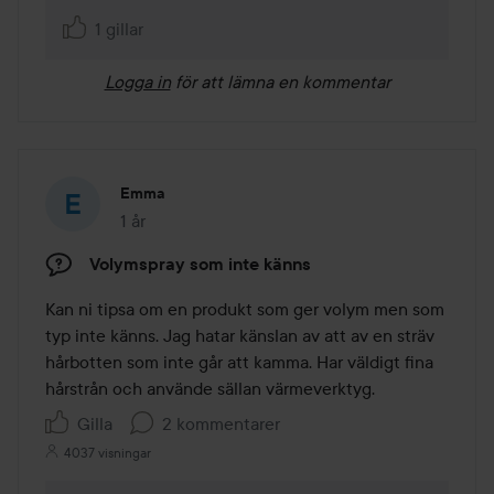
1 gillar
Logga in
för att lämna en kommentar
Emma
1 år
Inlägget skapades 1 år
Volymspray som inte känns
Kan ni tipsa om en produkt som ger volym men som 
typ inte känns. Jag hatar känslan av att av en sträv 
hårbotten som inte går att kamma. Har väldigt fina 
hårstrån och använde sällan värmeverktyg.
Gilla
2 kommentarer
4037 visningar