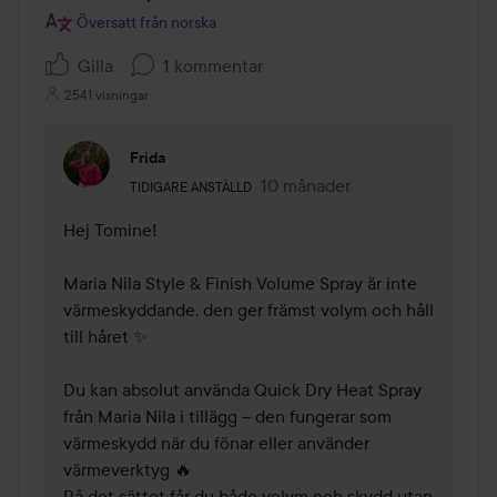
Översatt från norska
Gilla
1 kommentar
2541 visningar
Frida
Användarens roll: Tidigare anställd.
10 månader
Kommentaren lades 10 månad
TIDIGARE ANSTÄLLD
Hej Tomine!

Maria Nila Style & Finish Volume Spray är inte 
värmeskyddande, den ger främst volym och håll 
till håret ✨

Du kan absolut använda Quick Dry Heat Spray 
från Maria Nila i tillägg – den fungerar som 
värmeskydd när du fönar eller använder 
värmeverktyg 🔥

På det sättet får du både volym och skydd utan 