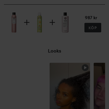
987 kr
KÖP
Looks
MOT LJUSARE
TIDER😍
HOPPA ÖVER SEKTIONEN