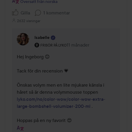
Översatt från norska
Gilla
1 kommentar
2632 visningar
Isabelle
Användarens roll: Frisör på Lyko.
11 månader
Kommentaren lades 11 månader
FRISÖR PÅ LYKO
Hej Ingeborg 😊 

Tack för din recension 💗

Önskas volym men en lite mjukare känsla i 
håret så är denna volymmousse toppen 
lyko.com/no/color-wow/color-wow-extra-
large-bombshell-volumizer-200-ml
 .

Hoppas på en ny favorit 😍