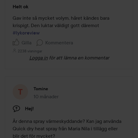
Betyg:
Helt ok
3
av
Gav inte så mycket volym, håret kändes bara 
5
#lykoreview
Gilla
Kommentera
2238 visningar
Logga in
för att lämna en kommentar
Tomine
10 månader
Inlägget skapades 10 månader
Hej!
Är denna spray värmeskyddande? Kan jag använda 
Quick dry heat spray från Maria Nila i tillägg eller 
blir det för mycket?