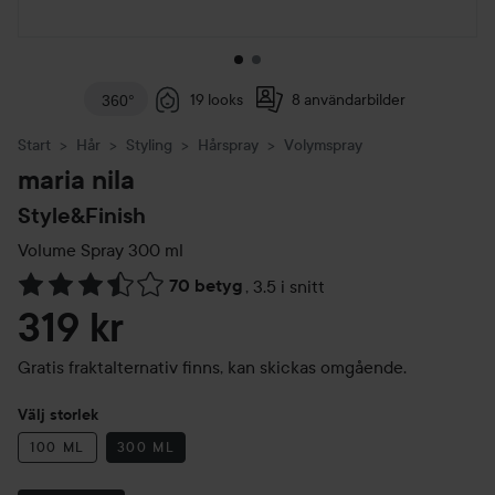
19 looks
8 användarbilder
360°
Start
Hår
Styling
Hårspray
Volymspray
maria nila
Style&Finish
Volume Spray
300 ml
70 betyg
,
3.5 i snitt
Hoppa till Betyg & kommentarer
319 kr
Gratis fraktalternativ finns, kan skickas omgående.
Välj storlek
100 ML
300 ML