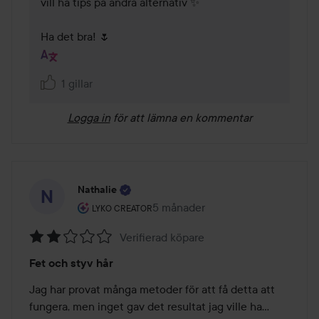
vill ha tips på andra alternativ ✨

Ha det bra! 🌷
1 gillar
Logga in
för att lämna en kommentar
Nathalie
Användarens roll: Lyko Creator.
5 månader
Inlägget skapades 5 månader
LYKO CREATOR
Verifierad köpare
Betyg:
Fet och styv hår
2
av
Jag har provat många metoder för att få detta att 
5
fungera, men inget gav det resultat jag ville ha... 