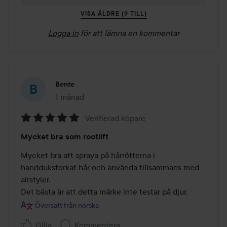
VISA ÄLDRE (9 TILL)
Logga in
för att lämna en kommentar
Bente
1 månad
Inlägget skapades 1 månad
Verifierad köpare
Betyg:
Mycket bra som rootlift
5
av
Mycket bra att spraya på hårrötterna i 
5
handdukstorkat hår och använda tillsammans med 
airstyler.

Det bästa är att detta märke inte testar på djur.
Översatt från norska
Gilla
Kommentera