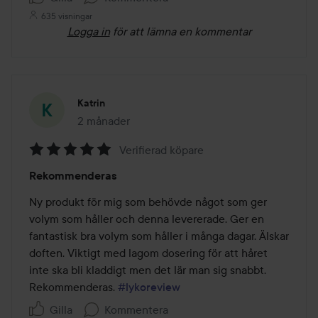
635 visningar
Logga in
för att lämna en kommentar
Katrin
2 månader
Inlägget skapades 2 månader
Verifierad köpare
Betyg:
Rekommenderas
5
av
Ny produkt för mig som behövde något som ger 
5
volym som håller och denna levererade. Ger en 
fantastisk bra volym som håller i många dagar. Älskar 
doften. Viktigt med lagom dosering för att håret 
inte ska bli kladdigt men det lär man sig snabbt. 
Rekommenderas. 
#lykoreview
Gilla
Kommentera