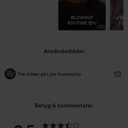
BLOWOUT
💅🏻
ROUTINE 😍✨
/ SI
Användarbilder
Fler bilder på Lyko Community
Betyg & kommentarer