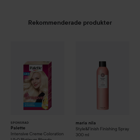
Rekommenderade produkter
Palette
Intensive Creme Coloration
maria nila
Style&Finish
L9-0 Platinum 
Finishi
SPONSRAD
maria nila
SPONSRAD
Palette
Style&Finish
Finishing Spray
Intensive Creme Coloration
300 ml
L9-0 Platinum Blonde