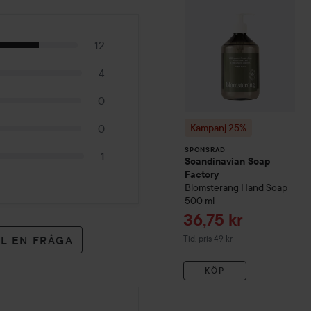
12
4
0
Kampanj 25%
0
SPONSRAD
1
Scandinavian Soap
Factory
Blomsteräng
Hand Soap
500 ml
Reapris
36,75 kr
Tidigare pris 49 kr
LL EN FRÅGA
Tid. pris 49 kr
KÖP