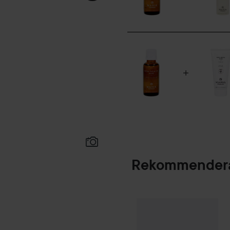
blodcirkulationen i huden och
huden. Om du inte tål produkt
med svalt vatten. Självkons
30 ml
Rekommendera
Kampanj 25%
Scan
SPONSRAD