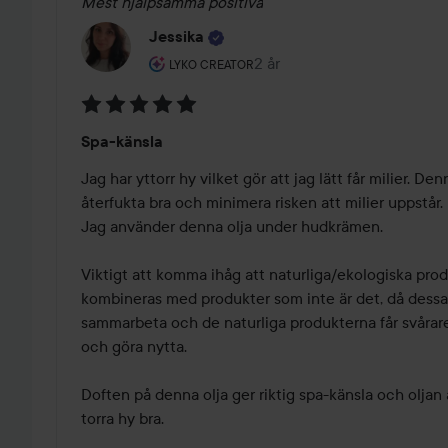
Mest hjälpsamma positiva
Jessika
Användarens roll: Lyko Creator.
2 år
Inlägget skapades 2 år
LYKO CREATOR
Betyg:
Spa-känsla
5
av
Jag har yttorr hy vilket gör att jag lätt får milier. Den
5
återfukta bra och minimera risken att milier uppstår.

Jag använder denna olja under hudkrämen. 

Viktigt att komma ihåg att naturliga/ekologiska produ
kombineras med produkter som inte är det, då dessa 
sammarbeta och de naturliga produkterna får svårare 
och göra nytta. 

Doften på denna olja ger riktig spa-känsla och oljan 
torra hy bra. 
