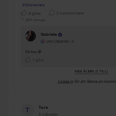
#lykoreview
2 kommentarer
8 gillar
1609 visningar
Gabriela
Användarens roll: Lyko Creator.
2 år
Kommentaren lades 2 år
LYKO CREATOR
Så bra 🤩
1 gillar
VISA ÄLDRE (1 TILL)
Logga in
för att lämna en komm
Tuva
5 månader
Inlägget skapades 5 månader