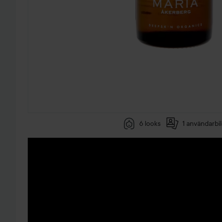
6 looks
1 användarbi