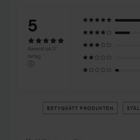
Betyg:
5
5
Baserat
Baserat på 17
på
betyg
i
17
betyg
BETYGSÄTT PRODUKTEN
STÄ