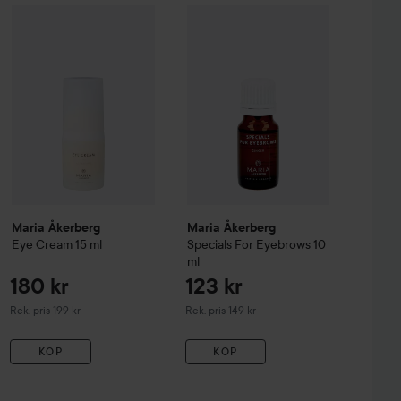
289 kr
180 kr
shener
Maria Åkerberg
250 ml
Eye Cream
15 ml
Maria Åkerberg
Specials For Eyeb
Rekommenderat pris 349 kr
Rekommenderat pris 199 kr
Maria Åkerberg
Maria Åkerberg
Eye Cream
15 ml
Specials For Eyebrows
10
ml
180 kr
123 kr
Rekommenderat pris 199 kr
Rekommenderat pris 149 kr
Rek. pris 199 kr
Rek. pris 149 kr
KÖP
KÖP