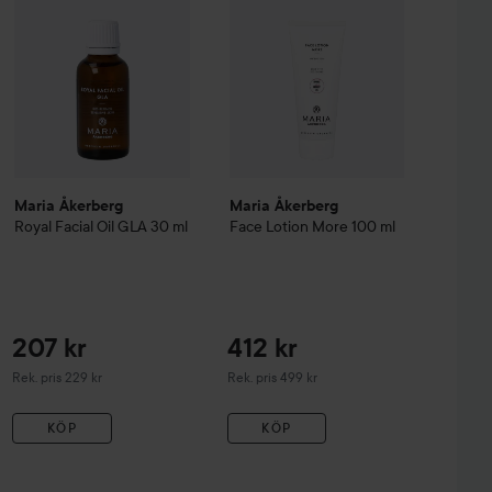
Maria Åkerberg
Maria Åkerberg
Royal Facial Oil GLA
30 ml
Face Lotion More
100 ml
207 kr
412 kr
Rekommenderat pris 229 kr
Rekommenderat pris 499 kr
Rek. pris 229 kr
Rek. pris 499 kr
KÖP
KÖP