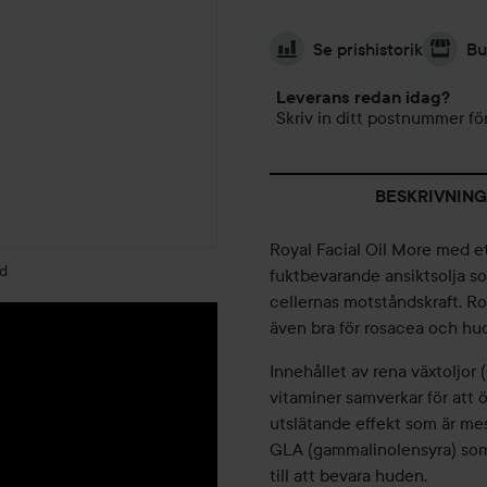
Se prishistorik
Bu
Leverans redan idag?
Skriv in ditt postnummer för
BESKRIVNING
Royal Facial Oil More med et
ld
fuktbevarande ansiktsolja so
cellernas motståndskraft. Ro
även bra för rosacea och hud
Innehållet av rena växtoljor
vitaminer samverkar för att 
utslätande effekt som är mes
GLA (gammalinolensyra) som 
till att bevara huden.