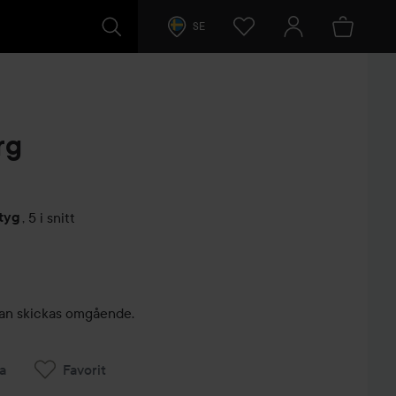
SE
rg
tyg
,
5 i snitt
arer
, kan skickas omgående.
a
Favorit