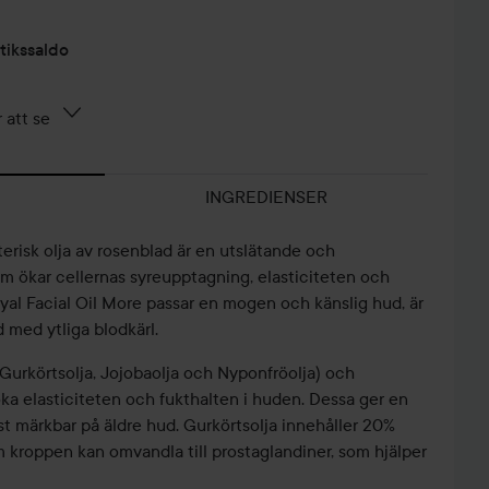
tikssaldo
 att se
INGREDIENSER
erisk olja av rosenblad är en utslätande och
m ökar cellernas syreupptagning, elasticiteten och
yal Facial Oil More passar en mogen och känslig hud, är
 med ytliga blodkärl.
 (Gurkörtsolja, Jojobaolja och Nyponfröolja) och
öka elasticiteten och fukthalten i huden. Dessa ger en
t märkbar på äldre hud. Gurkörtsolja innehåller 20%
kroppen kan omvandla till prostaglandiner, som hjälper