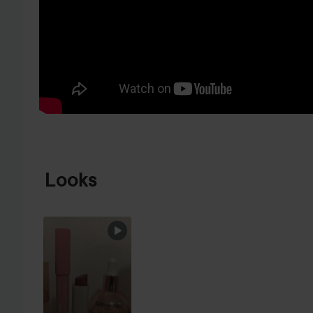
HOPPA TILL PRODUKTINFORMATION
Looks
SNART ÄR
VECKAN
EMPTIES
SLUT...
HOPPA ÖVER SEKTIONEN