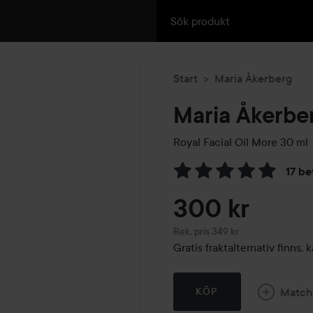
Start
Maria Åkerberg
Maria Åkerbe
Royal Facial Oil More
30 ml
17 be
Hoppa till Betyg & komment
300 kr
Rekommenderat pris 349 kr
Rek. pris 349 kr
Gratis fraktalternativ finns
Match
KÖP