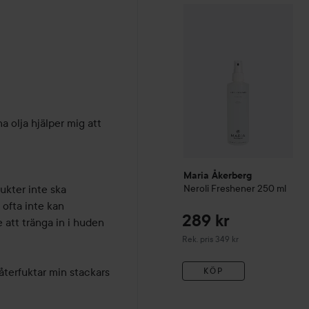
Maria Åkerberg
Neroli Fre
na olja hjälper mig att 
Maria Åkerberg
kter inte ska 
Neroli Freshener
250 ml
ofta inte kan 
289 kr
att tränga in i huden 
Rekommenderat pris 349 kr
Rek. pris 349 kr
återfuktar min stackars 
KÖP