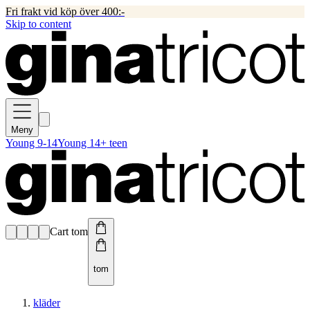
Fri frakt vid köp över 400:-
Skip to content
Meny
Young 9-14
Young 14+ teen
Cart tom
tom
kläder