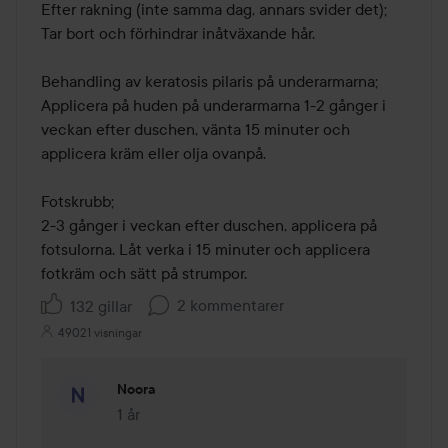
Efter rakning (inte samma dag, annars svider det); 

Tar bort och förhindrar inåtväxande hår.

Behandling av keratosis pilaris på underarmarna; 

Applicera på huden på underarmarna 1-2 gånger i 
veckan efter duschen, vänta 15 minuter och 
applicera kräm eller olja ovanpå.

Fotskrubb; 

2-3 gånger i veckan efter duschen, applicera på 
fotsulorna. Låt verka i 15 minuter och applicera 
2 kommentarer
132 gillar
49021 visningar
Noora
1 år
Kommentaren lades 1 år