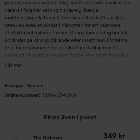
peppar, som kan variera i färg, varför produkten också kan
variera i färg från säsong till säsong. Denna
multifunktionella toner är inte bara effektiv för ansiktet,
utan kan även användas i hårbotten för att balansera,
återfukta och minska torrhet. Denna formulering bör inte
användas på känslig, fjällande eller utsatt hud. För bästa
resultat rekommenderas att du följer riktlinjerna för
solskydd på grund av hudens ökade känslighet för solljus
efter användning.
Läs mer
Det gör produkten:
Ökar hudens lyster, jämnar ut hudtonen och slätar ut
Serum
Kategori
:
strukturen. Den främjar en jämnare hudton och en mer
2328-107-0240
Artikelnummer
:
strålande hud, samtidigt som den minskar förekomsten av
linjer och rynkor*.
Finns även i paket
Tips: Använd den även för att exfoliera små områden på
kroppen med grov och ojämn hud.
349 kr
*Kliniskt testat på 30 paneldeltagare som använde
The Ordinary