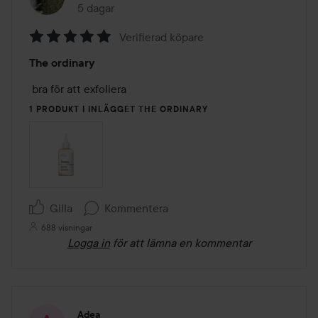
5 dagar
Inlägget skapades 5 dagar
Verifierad köpare
Betyg:
The ordinary
5
av
 bra för att exfoliera 
5
1 PRODUKT I INLÄGGET THE ORDINARY
Gilla
Kommentera
688 visningar
Logga in
för att lämna en kommentar
Adea