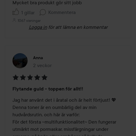
av
Mycket bra produkt gör sitt jobb
5
Kommentera
1 gillar
1067 visningar
Logga in
för att lämna en kommentar
Anna
2 veckor
Inlägget skapades 2 veckor
Betyg:
Flytande guld - toppen för allt!!
5
av
Jag har använt det i åratal och är helt förtjust! 💖 
5
Denna toner är en oumbärlig del av min 
hudvårdsrutin, och här är varför:

För det första ~multifunktionalitet~ Den fungerar 
utmärkt mot pormaskar, missfärgningar under 