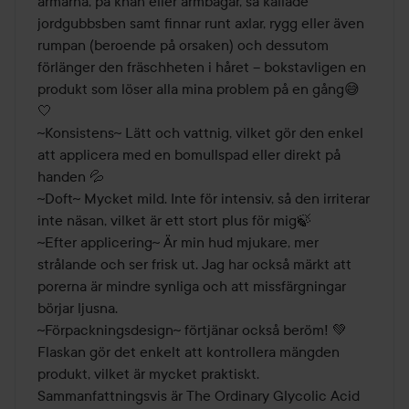
armarna, på knän eller armbågar, så kallade 
jordgubbsben samt finnar runt axlar, rygg eller även 
rumpan (beroende på orsaken) och dessutom 
förlänger den fräschheten i håret – bokstavligen en 
produkt som löser alla mina problem på en gång😅
🤍

~Konsistens~ Lätt och vattnig, vilket gör den enkel 
att applicera med en bomullspad eller direkt på 
handen 💦

~Doft~ Mycket mild. Inte för intensiv, så den irriterar 
inte näsan, vilket är ett stort plus för mig🍃

~Efter applicering~ Är min hud mjukare, mer 
strålande och ser frisk ut. Jag har också märkt att 
porerna är mindre synliga och att missfärgningar 
börjar ljusna.

~Förpackningsdesign~ förtjänar också beröm! 💚 
Flaskan gör det enkelt att kontrollera mängden 
produkt, vilket är mycket praktiskt.

Sammanfattningsvis är The Ordinary Glycolic Acid 