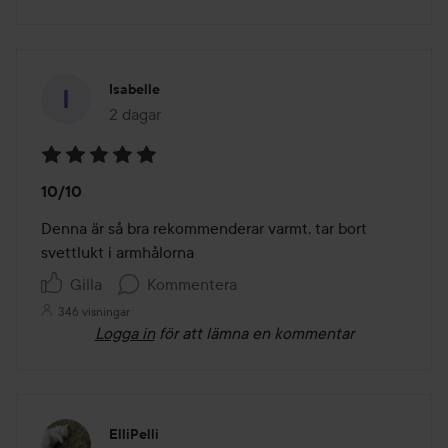
Isabelle
2 dagar
Inlägget skapades 2 dagar
Betyg:
10/10
5
av
Denna är så bra rekommenderar varmt, tar bort 
5
svettlukt i armhålorna 
Gilla
Kommentera
346 visningar
Logga in
för att lämna en kommentar
ElliPelli