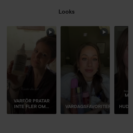
Looks
HOPPA ÖVER SEKTIONEN
MIN
VARFÖR PRATAR
INTE FLER OM...
VARDAGSFAVORITER
HUDFÖ