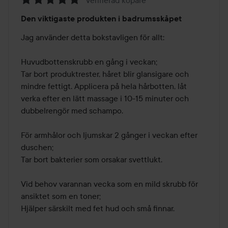
Verifierad köpare
Betyg:
Den viktigaste produkten i badrumsskåpet
5
av
Jag använder detta bokstavligen för allt:

5
Huvudbottenskrubb en gång i veckan; 

Tar bort produktrester, håret blir glansigare och 
mindre fettigt. Applicera på hela hårbotten, låt 
verka efter en lätt massage i 10-15 minuter och 
dubbelrengör med schampo.

För armhålor och ljumskar 2 gånger i veckan efter 
duschen; 

Tar bort bakterier som orsakar svettlukt.

Vid behov varannan vecka som en mild skrubb för 
ansiktet som en toner; 

Hjälper särskilt med fet hud och små finnar.
