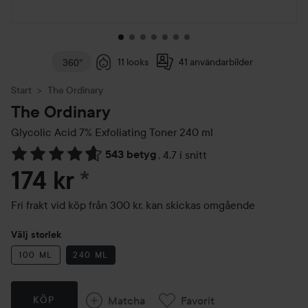
11 looks
41 användarbilder
360°
Start
The Ordinary
The Ordinary
Glycolic Acid 7% Exfoliating Toner
240 ml
543 betyg
,
4.7 i snitt
Hoppa till Betyg & kommentarer
174 kr
*
Fri frakt vid köp från 300 kr, kan skickas omgående
Välj storlek
100 ML
240 ML
Matcha
Favorit
KÖP