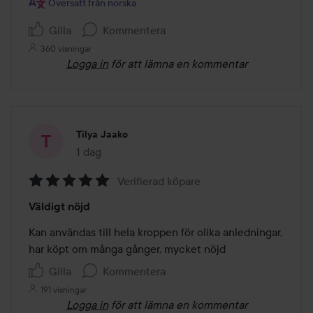
Översatt från norska
Gilla
Kommentera
360 visningar
Logga in
för att lämna en kommentar
Tilya Jaako
1 dag
Inlägget skapades 1 dag
Verifierad köpare
Betyg:
Väldigt nöjd
5
av
Kan användas till hela kroppen för olika anledningar, 
5
har köpt om många gånger, mycket nöjd
Gilla
Kommentera
191 visningar
Logga in
för att lämna en kommentar