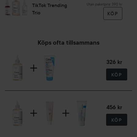
produkten en gång om dagen i sex veckor.
Utan paketpris: 390 kr
TikTok Trending
Trio
KÖP
240 ml
Köps ofta tillsammans
326 kr
KÖP
456 kr
KÖP