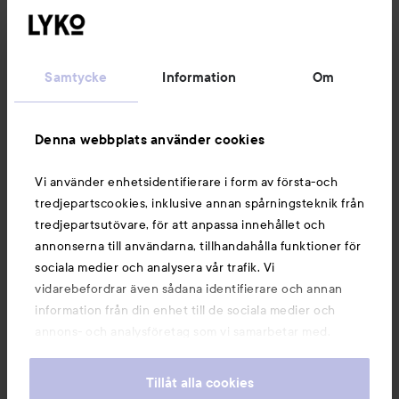
KÖP
KÖP
The Ordinary
Niacinamide 10% + Zinc 1%
The Ordinary
30 ml
Azelaic Acid Su
89 kr
Samtycke
Information
Om
Denna webbplats använder cookies
Vi använder enhetsidentifierare i form av första-och
tredjepartscookies, inklusive annan spårningsteknik från
tredjepartsutövare, för att anpassa innehållet och
annonserna till användarna, tillhandahålla funktioner för
sociala medier och analysera vår trafik. Vi
vidarebefordrar även sådana identifierare och annan
The Ordinary
The Ordinary
information från din enhet till de sociala medier och
Niacinamide 10% + Zinc 1%
Azelaic Acid Suspension
annons- och analysföretag som vi samarbetar med.
30 ml
10%
100 ml
Dessa kan i sin tur kombinera informationen med annan
89 kr
391 kr
information som du har tillhandahållit eller som de har
Tillåt alla cookies
samlat in när du har använt deras tjänster. Du godkänner