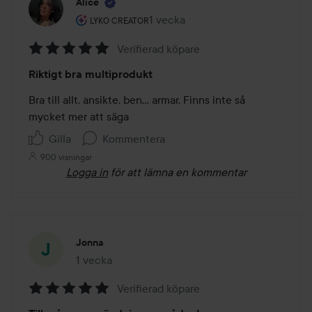
Alice
Användarens roll: Lyko Creator.
1 vecka
Inlägget skapades 1 vecka
LYKO CREATOR
Verifierad köpare
Betyg:
Riktigt bra multiprodukt
5
av
Bra till allt, ansikte, ben… armar. Finns inte så 
5
mycket mer att säga 
Gilla
Kommentera
900 visningar
Logga in
för att lämna en kommentar
Jonna
1 vecka
Inlägget skapades 1 vecka
Verifierad köpare
Betyg: