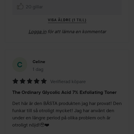
20 gillar
VISA ÄLDRE (1 TILL)
Logga in
för att lämna en kommentar
Celine
1 dag
Inlägget skapades 1 dag
Verifierad köpare
Betyg:
The Ordinary Glycolic Acid 7% Exfoliating Toner
5
av
Det här är den BÄSTA produkten jag har provat! Den 
5
funkar till så otroligt mycket! Jag har använt den 
under en längre period på olika problem och är 
otroligt nöjd!🥹❤️
