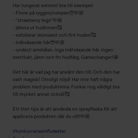
Har fungerat extremt bra till exempel:

- Finne på ryggen/rumpan🥹🫶🏼

- "strawberry legs"🫶🏼

- jämna ut hudtonen🥰

- exfolierar skonsamt och fint huden🥰

- inåtväxande hår🥹🫶🏼

- under/i armhålan, inga inåtväxande hår, ingen 
svettlukt, jämn och fin hudfärg. Gamechanger!🤩

Det här är vad jag har använt den till. Och den har 
varit magisk! Otroligt nöjd! Har inte haft några 
problem med produkterna. Funkar nog väldigt bra 
till mycket annat också!🥰

Ett litet tips är att använda en sprayflaska för att 
applicera produkten där du vill!🫶🏼

#konkurranseinflutester