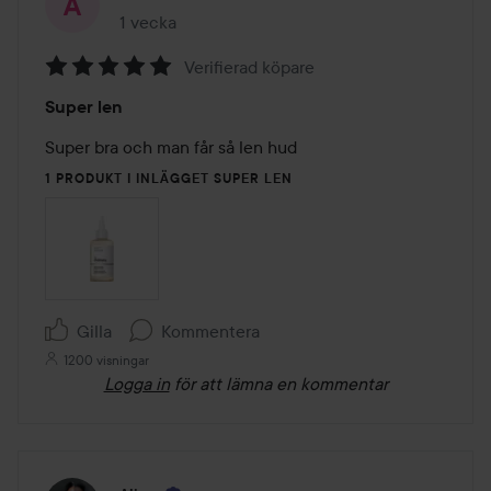
1 vecka
Inlägget skapades 1 vecka
Verifierad köpare
Betyg:
Super len
5
av
Super bra och man får så len hud 
5
1 PRODUKT I INLÄGGET SUPER LEN
Gilla
Kommentera
1200 visningar
Logga in
för att lämna en kommentar