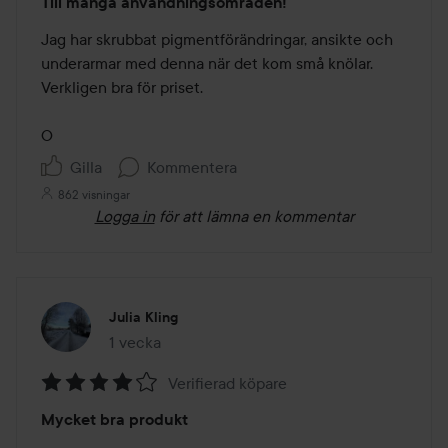
Till många användningsområden!
5
av
Jag har skrubbat pigmentförändringar, ansikte och 
5
underarmar med denna när det kom små knölar. 
Verkligen bra för priset.

O
Gilla
Kommentera
862 visningar
Logga in
för att lämna en kommentar
Julia Kling
1 vecka
Inlägget skapades 1 vecka
Verifierad köpare
Betyg:
Mycket bra produkt
4