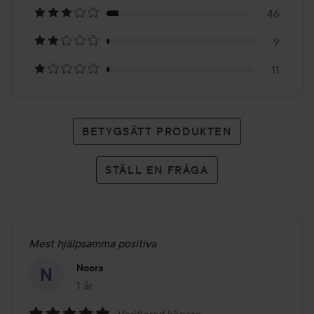
543
46
betyg
9
11
BETYGSÄTT PRODUKTEN
STÄLL EN FRÅGA
Mest hjälpsamma positiva
Noora
1 år
Inlägget skapades 1 år