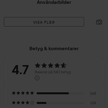
Användarbilder
VISA FLER
Betyg & kommentarer
Betyg:
4.7
Baserat på 543 betyg
i
4.7
Baserat
på
368
109