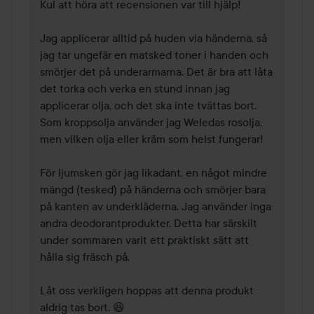
Kul att höra att recensionen var till hjälp! 

Jag applicerar alltid på huden via händerna, så 
jag tar ungefär en matsked toner i handen och 
smörjer det på underarmarna. Det är bra att låta 
det torka och verka en stund innan jag 
applicerar olja, och det ska inte tvättas bort.

Som kroppsolja använder jag Weledas rosolja, 
men vilken olja eller kräm som helst fungerar!

För ljumsken gör jag likadant, en något mindre 
mängd (tesked) på händerna och smörjer bara 
på kanten av underkläderna. Jag använder inga 
andra deodorantprodukter. Detta har särskilt 
under sommaren varit ett praktiskt sätt att 
hålla sig fräsch på.

Låt oss verkligen hoppas att denna produkt 
aldrig tas bort. 😆