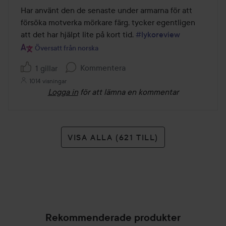
av
Har använt den de senaste under armarna för att 
5
försöka motverka mörkare färg, tycker egentligen 
att det har hjälpt lite på kort tid. 
#lykoreview
Översatt från norska
Kommentera
1 gillar
1014 visningar
Logga in
för att lämna en kommentar
VISA ALLA (621 TILL)
Rekommenderade produkter