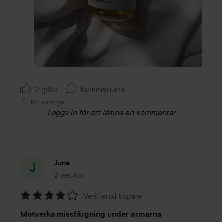
Kommentera
2 gillar
1821 visningar
Logga in
för att lämna en kommentar
June
2 veckor
Inlägget skapades 2 veckor
Verifierad köpare
Betyg:
Motverka missfärgning under armarna
4