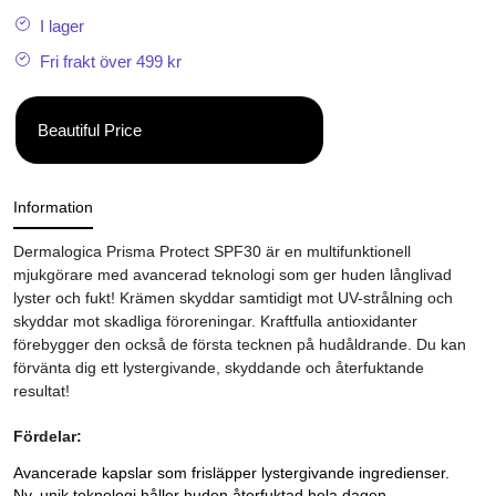
I lager
Fri frakt över 499 kr
Beautiful Price
Information
Dermalogica
Prisma Protect SPF30 är en multifunktionell
mjukgörare med avancerad teknologi som ger huden långlivad
lyster och fukt! Krämen skyddar samtidigt mot UV-strålning och
skyddar mot skadliga föroreningar. Kraftfulla antioxidanter
förebygger den också de första tecknen på hudåldrande. Du kan
förvänta dig ett lystergivande, skyddande och återfuktande
resultat!
Fördelar:
Avancerade kapslar som frisläpper lystergivande ingredienser.
Ny, unik teknologi håller huden återfuktad hela dagen.