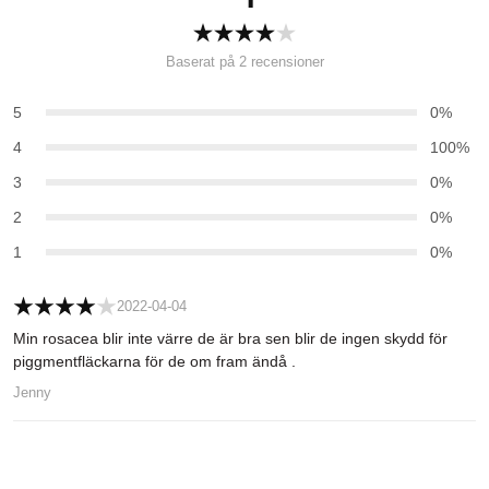
Baserat på 2 recensioner
5
0%
4
100%
3
0%
2
0%
1
0%
2022-04-04
Min rosacea blir inte värre de är bra sen blir de ingen skydd för
piggmentfläckarna för de om fram ändå .
Jenny