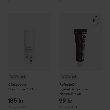
185 kr
WOW-pris
Clinisoothe
Skin Purifier
WOW-pris
100 ml
RefectoCil
Eyelash 
Rekommenderat pris 279 kr
WOW-pris
WOW-pris
Clinisoothe
RefectoCil
Skin Purifier
100 ml
Eyelash & Eyebrow Tint
3
Natural Brown
185 kr
99 kr
Rekommenderat pris 279 kr
Rekommenderat pris 140 kr
Rek. pris 279 kr
Rek. pris 140 kr