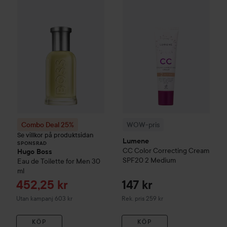
WOW-pris
Lumene
CC
Color C
Combo Deal 25%
Hugo Boss
Eau de Toilette for Me
SPONSRAD
Combo Deal 25%
WOW-pris
Se villkor på produktsidan
Lumene
SPONSRAD
CC
Color Correcting Cream
Hugo Boss
SPF20
2 Medium
Eau de Toilette for Men
30
ml
Reapris
452,25 kr
147 kr
Rekommenderat pris 259 kr
Utan kampanj 603 kr
Rek. pris 259 kr
KÖP
KÖP