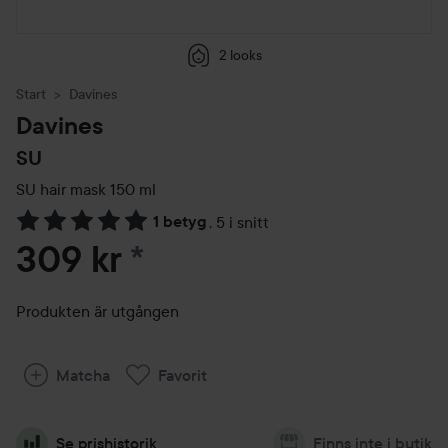
2 looks
Start
Davines
Davines
SU
SU hair mask
150 ml
1 betyg
,
5 i snitt
Hoppa till Betyg & kommentarer
309 kr
*
Produkten är utgången
Matcha
Favorit
Se prishistorik
Finns inte i butik