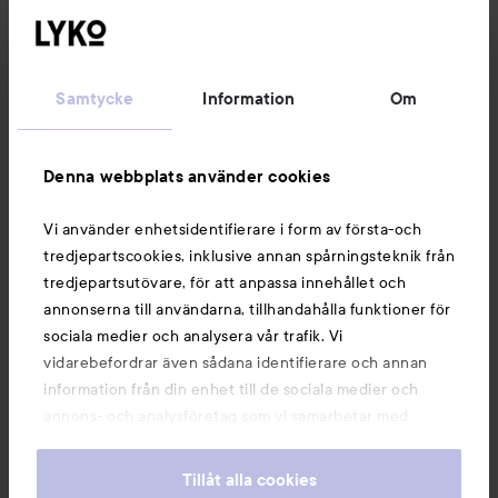
161 kr
564 kr
Rekommenderat pris 242 kr
Rekommenderat pris 752 kr
Rek. pris 242 kr
Rek. pris 752 kr
KÖP
KÖP
Samtycke
Information
Om
Denna webbplats använder cookies
Nyheter och erbjudanden
Vi använder enhetsidentifierare i form av första-och
tredjepartscookies, inklusive annan spårningsteknik från
tredjepartsutövare, för att anpassa innehållet och
Följ oss
annonserna till användarna, tillhandahålla funktioner för
sociala medier och analysera vår trafik. Vi
vidarebefordrar även sådana identifierare och annan
Kundservice
information från din enhet till de sociala medier och
annons- och analysföretag som vi samarbetar med.
Dessa kan i sin tur kombinera informationen med annan
Information
information som du har tillhandahållit eller som de har
Tillåt alla cookies
samlat in när du har använt deras tjänster. Du godkänner