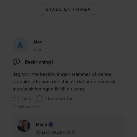
STÄLL EN FRÅGA
Alex
6 år
Inlägget skapades 6 år
Beskrivning?
Jag tror inte beskrivningen stämmer på denna 
produkt, eftersom det står att det är en hårmask 
men beskrivningen är till en spray 
Gilla
1 kommentar
685 visningar
Maria
Användarens roll: Lyko Creator.
6 år
Kommentaren lades 6 år
LYKO CREATOR