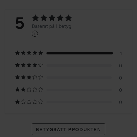
Betyg:
5
Baserat på 1 betyg
i
5
Baserat
på
1
0
1
0
betyg
0
0
BETYGSÄTT PRODUKTEN