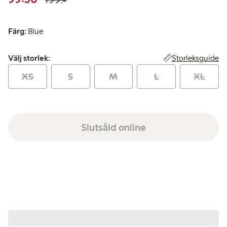
Färg:
Blue
Välj storlek:
Storleksguide
Välj storlek:
XS
S
M
L
XL
Slutsåld online