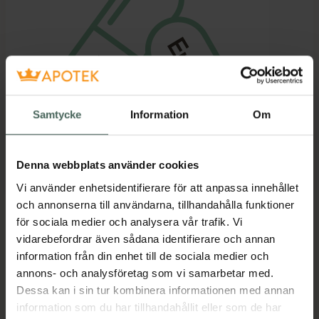
Samtycke
Information
Om
Denna webbplats använder cookies
Vi använder enhetsidentifierare för att anpassa innehållet
och annonserna till användarna, tillhandahålla funktioner
för sociala medier och analysera vår trafik. Vi
vidarebefordrar även sådana identifierare och annan
Kronans Apotek finns här för dig. Du hittar oss från Skåne i
information från din enhet till de sociala medier och
syd till Lappland i norr, och online i mobilen och på
annons- och analysföretag som vi samarbetar med.
datorn. Oavsett vem du är så är det vårt uppdrag att
Dessa kan i sin tur kombinera informationen med annan
hjälpa just dig att må lite bättre. Välkommen att prata
information som du har tillhandahållit eller som de har
med oss.