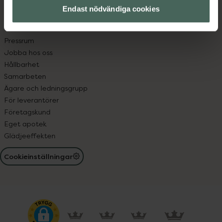
Endast nödvändiga cookies
Elektroniskt expertstöd, EES
Om oss
Pressrum
Jobba hos oss
Hållbarhet
Samarbeten
Ägare och ledningsgrupp
För leverantörer
Företagskund
Eget apotek
Glädjeeffekten
Cookieinställningar