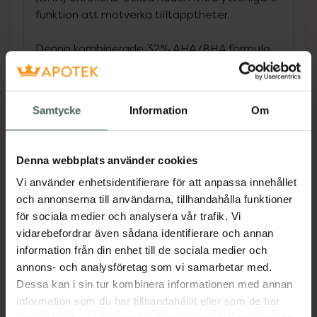
funktion att motverka tilltäpptheter.
Denna kombinerade 32% AHA/BHA formula
ger huden en djupare exfoliering och verkar
därmed mot orenheter och för ökad lyster, Vid
kontinuerlig användning förbättrar den ojämn
Samtycke
Information
Om
hudstruktur och minskar utseendet på fina
linjer.
Denna webbplats använder cookies
Formulan innehåller ett derivat från Tasmansk
Vi använder enhetsidentifierare för att anpassa innehållet
peppar som hjälper till att minska irritationen
och annonserna till användarna, tillhandahålla funktioner
som kan uppstå i samband med syra-
för sociala medier och analysera vår trafik. Vi
användning. Detta derivat är av vegetabiliskt
vidarebefordrar även sådana identifierare och annan
ursprung och kan variera i färg beroende på
information från din enhet till de sociala medier och
årstid. Formulans färg kan därför variera
annons- och analysföretag som vi samarbetar med.
mellan olika tillverkningstillfällen.
Dessa kan i sin tur kombinera informationen med annan
Jämförpris
4233,33 kr
/
l
information som du har tillhandahållit eller som de har