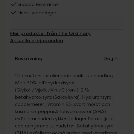
Snabba leveranser
Finns i webblager
Fler produkter från The Ordinary
Aktuella erbjudanden
Beskrivning
Dölj
10-minuters exfolierande ansiktsbehandling.
Med 30% alfahydroxisyror
(Glykol-/Mjölk-/Vin-/Citron-), 2 %
betahydroxisyra (Salicylsyra), Hyaluronsyra,
copolymerer , Vitamin B5, svart morot och
tasmansk peppar.Alfahydroxisyror (AHA)
exfolierar hudens yttersta lager för att ljusa
upp och jämna ut hudytan. Betahydroxisyra
(BHA) exfolierar också huden med ytterligare