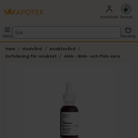
Kundklubb
Recept
Sök
Meny
Varukorg
Hem
Hudvård
Ansiktsvård
Exfoliering för ansiktet
AHA-, BHA- och PHA-syra
Hoppa över Lista
Lista: . Innehåller 4 objekt.