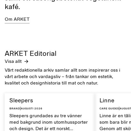
kafé.
Om ARKET
ARKET Editorial
Visa allt
Vårt redaktionella arkiv samlar allt som inspirerar oss i
vårt arbete och vardagsliv – från tankar om estetik,
kvalitet och designhistoria till mat och natur.
Sleepers
Linne
Brand
|
augusti 2026
Care guides
|
august
Sleepers grundades av tre vänner
Linne är en tål
med bakgrund inom utomhussporter
som bara blir 
och design. Det är ett norskt
Genom att sköt