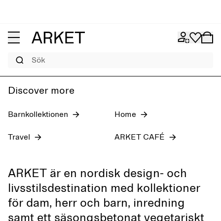
Jeans för dam
Pre-fall 2026
Herr
Sök
Discover more
Barnkollektionen
Home
Travel
ARKET CAFÉ
ARKET är en nordisk design- och
livsstilsdestination med kollektioner
för dam, herr och barn, inredning
samt ett säsongsbetonat vegetariskt