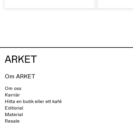
skomärke som präglas av en aktiv
rätt sätt kan 
vardag och ett liv som växlar mellan
naturliga egen
stad och hav. Märket erbjuder ett
livslängden.
alternativ till helsyntetiska flip-flops,
definierade av rena, minimalistiska
linjer, komfort och lätthet.
Om ARKET
Om oss
Karriär
Hitta en butik eller ett kafé
Editorial
Material
Resale