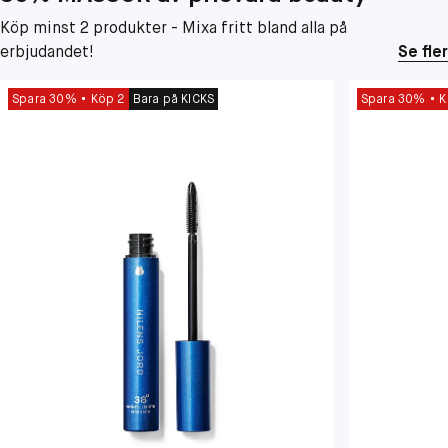
Köp minst 2 produkter - Mixa fritt bland alla på
erbjudandet!
Se fler
Spara 30%
Köp 2
Bara på KICKS
Spara 30%
K