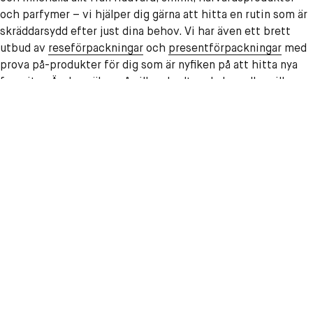
och parfymer – vi hjälper dig gärna att hitta en rutin som är
skräddarsydd efter just dina behov. Vi har även ett brett
utbud av
reseförpackningar
och
presentförpackningar
med
prova på-produkter för dig som är nyfiken på att hitta nya
favoriter. Är du osäker på vilken hudtyp du har, eller vilka
produkter som passar just dig och dina behov bäst? Hör av
dig till vår
kundservice
där du får kontakt med utbildade
hudterapeuter, makeupartister och skönhetsexperter som
vet vilka produkter som passar just dig.
Snabb leverans och fri frakt
Fri frakt när du handlar för minst 199 kr! Du kan också hämta dina
produkter i butik inom 4 timmar.
1
/
4
Kundservice
KICKS Club