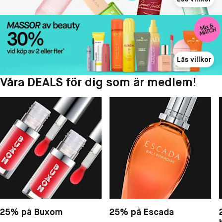
Läs villkor
Våra DEALS för dig som är medlem!
25% på Buxom
25% på Escada