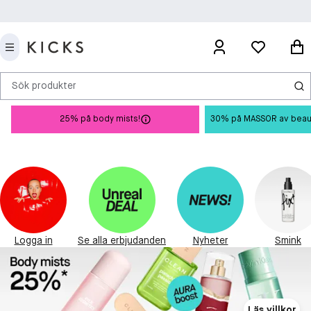
Sök produkter
25% på body mists!
30% på MASSOR av beauty 
Logga in
Se alla erbjudanden
Nyheter
Smink
Läs villkor