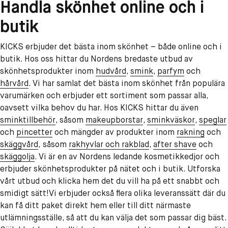
Handla skönhet online och i
butik
KICKS erbjuder det bästa inom skönhet – både online och i
butik. Hos oss hittar du Nordens bredaste utbud av
skönhetsprodukter inom
hudvård
,
smink
,
parfym
och
hårvård
. Vi har samlat det bästa inom skönhet från populära
varumärken och erbjuder ett sortiment som passar alla,
oavsett vilka behov du har. Hos KICKS hittar du även
sminktillbehör
, såsom
makeupborstar
,
sminkväskor
,
speglar
och
pincetter
och mängder av produkter inom
rakning
och
skäggvård
,
såsom
rakhyvlar och rakblad
,
after shave
och
skäggolja
. Vi är en av Nordens ledande kosmetikkedjor och
erbjuder skönhetsprodukter på nätet och i butik. Utforska
vårt utbud och klicka hem det du vill ha på ett snabbt och
smidigt sätt!Vi erbjuder också flera olika leveranssätt där du
kan få ditt paket direkt hem eller till ditt närmaste
utlämningsställe, så att du kan välja det som passar dig bäst.