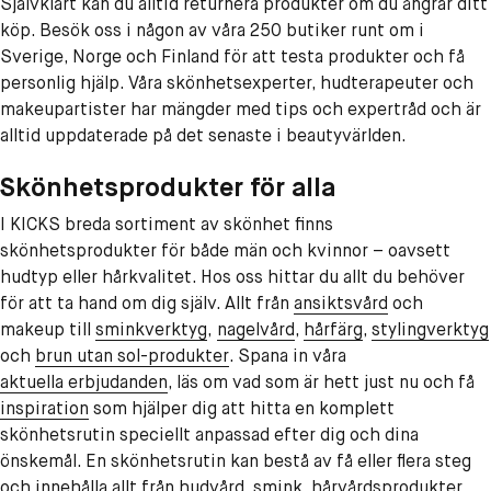
Självklart kan du alltid returnera produkter om du ångrar ditt
köp. Besök oss i någon av våra 250 butiker runt om i
Sverige, Norge och Finland för att testa produkter och få
personlig hjälp. Våra skönhetsexperter, hudterapeuter och
makeupartister har mängder med tips och expertråd och är
alltid uppdaterade på det senaste i beautyvärlden.
Skönhetsprodukter för alla
I KICKS breda sortiment av skönhet finns
skönhetsprodukter för både män och kvinnor – oavsett
hudtyp eller hårkvalitet. Hos oss hittar du allt du behöver
för att ta hand om dig själv. Allt från
ansiktsvård
och
makeup till
sminkverktyg
,
nagelvård
,
hårfärg
,
stylingverktyg
och
brun utan sol-produkter
. Spana in våra
aktuella erbjudanden
, läs om vad som är hett just nu och få
inspiration
som hjälper dig att hitta en komplett
skönhetsrutin speciellt anpassad efter dig och dina
önskemål. En skönhetsrutin kan bestå av få eller flera steg
och innehålla allt från hudvård, smink, hårvårdsprodukter