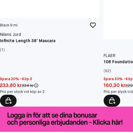
Black 9 ml
Nilens Jord
Infinite Length 38' Mascara
(1)
FLAER
108 Foundatio
(62)
Spara 30% • Köp 2
Spara 30% • Köp
Pris: 233,80 kr
Pris: 160,30 kr
233,80 kr
160,30 kr
Original pris:
Orig
334 kr
229
Pris per styck vid köp av 2
Pris per styck vi