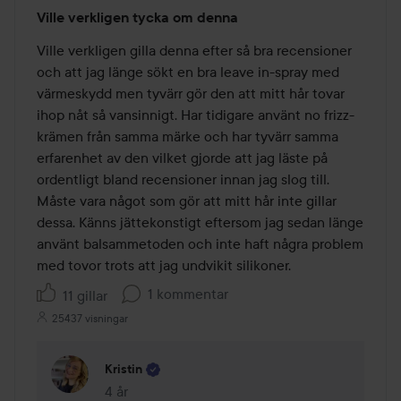
Betyg:
Ville verkligen tycka om denna
1
av
Ville verkligen gilla denna efter så bra recensioner 
5
och att jag länge sökt en bra leave in-spray med 
värmeskydd men tyvärr gör den att mitt hår tovar 
ihop nåt så vansinnigt. Har tidigare använt no frizz-
krämen från samma märke och har tyvärr samma 
erfarenhet av den vilket gjorde att jag läste på 
ordentligt bland recensioner innan jag slog till. 
Måste vara något som gör att mitt hår inte gillar 
dessa. Känns jättekonstigt eftersom jag sedan länge 
använt balsammetoden och inte haft några problem 
med tovor trots att jag undvikit silikoner.
1 kommentar
11 gillar
25437 visningar
Kristin
4 år
Kommentaren lades 4 år