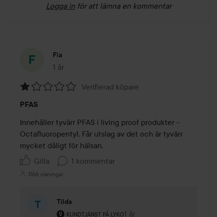
Logga in
för att lämna en kommentar
Fia
1 år
Inlägget skapades 1 år
Verifierad köpare
Betyg:
PFAS
1
av
Innehåller tyvärr PFAS i living proof produkter - 
5
Octafluoropentyl. Får utslag av det och är tyvärr 
mycket dåligt för hälsan.
Gilla
1 kommentar
1166 visningar
Tilda
Användarens roll: Kundtjänst på Lyko.
1 år
Kommentaren lades 1 år
KUNDTJÄNST PÅ LYKO