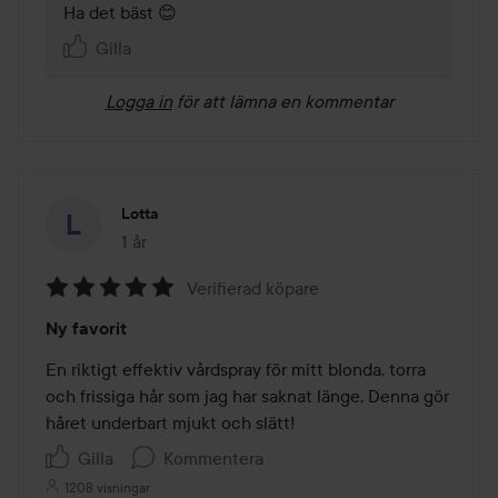
Ha det bäst 😊
Gilla
Logga in
för att lämna en kommentar
Lotta
1 år
Inlägget skapades 1 år
Verifierad köpare
Betyg:
Ny favorit
5
av
En riktigt effektiv vårdspray för mitt blonda, torra 
5
och frissiga hår som jag har saknat länge. Denna gör 
håret underbart mjukt och slätt!
Gilla
Kommentera
1208 visningar