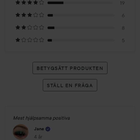
19
77
6
betyg
8
5
BETYGSÄTT PRODUKTEN
STÄLL EN FRÅGA
Mest hjälpsamma positiva
Jane
4 år
Inlägget skapades 4 år