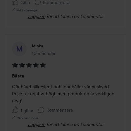
Gilla
Kommentera
443 visningar
Logga in
för att lämna en kommentar
Minka
10 månader
Inlägget skapades 10 månader
Betyg:
Bästa
5
av
Gör håret silkeslent och innehåller värmeskydd. 
5
Priset är relativt högt, men produkten är verkligen 
dryg!
Kommentera
1 gillar
909 visningar
Logga in
för att lämna en kommentar