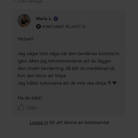
2366 visningar
Maria L.
Användarens roll: Kundtjänst på Lyko.
1 år
Kommentaren lades 1 år
KUNDTJÄNST PÅ LYKO
Hejsan! 

Jag vågar inte säga när den beräknas komma in 
igen. Men jag rekommenderar att du lägger 
den under bevakning, då blir du meddelad så 
fort den finns att köpa. 

Jag håller tummarna att de inte ska dröja 🤞💗

Ha de bäst!
Gilla
Logga in
för att lämna en kommentar