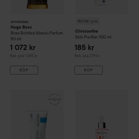
WOW-pris
SPONSRAD
Hugo Boss
Clinisoothe
Boss Bottled
Absolu Parfum
Skin Purifier
100 ml
50 ml
1 072 kr
185 kr
Rekommenderat pris 1 285 kr
Rekommenderat pris 279 kr
Rek. pris 1 285 kr
Rek. pris 279 kr
KÖP
KÖP
161 kr
WOW-pris
La Roche-Posay
Balm B5+
WOW-pris
100 ml
Kérastase
Genesis
S
Rekommenderat pris 242 kr