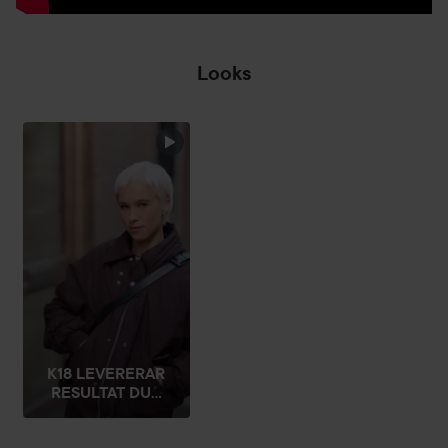
Looks
EN
EFTERLÄNGTAD
UPPFRÄSCHNING...
CRUEL
HOPPA ÖVER SEKTIONEN
K18 LEVERERAR
RESULTAT DU...