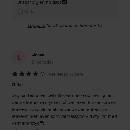
Önskar dig en fin dag! 💌
Gilla
Logga in
för att lämna en kommentar
Linnéa
8 månader
Inlägget skapades 8 månader
Verifierad köpare
Betyg:
Gillar
4
av
Jag har testat en del olika värmeskydd men gillar 
5
denna lite extra mycket då den även funkar som en 
leave-in spay. Gillar att använda den enbart som 
leave-in men även som värmeskydd vid styling med 
värmeverktyg🥰