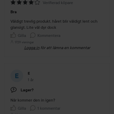
Verifierad köpare
Betyg:
Bra
4
av
Väldigt trevlig produkt, håret blir väldigt lent och 
5
glansigt. Lite väl dyr dock
Gilla
Kommentera
1729 visningar
Logga in
för att lämna en kommentar
E
1 år
Inlägget skapades 1 år
Lager?
När kommer den in igen?
Gilla
1 kommentar