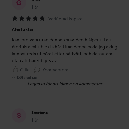
1 år
Inlägget skapades 1 år
Verifierad köpare
Betyg:
Återfuktar
5
av
Kan inte vara utan denna spray, den hjälper till att 
5
återfukta mitt blekta hår. Utan denna hade jag aldrig 
kunnat reda ut håret efter hårtvätt, och dessutom 
utan att håret bryts av. 
Gilla
Kommentera
1581 visningar
Logga in
för att lämna en kommentar
Smetana
1 år
Inlägget skapades 1 år