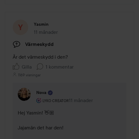
Yasmin
11 månader
Inlägget skapades 11 månader
Värmeskydd
Är det värmeskydd i den?
Gilla
1 kommentar
1169 visningar
Nova
Användarens roll: Lyko Creator.
11 månader
Kommentaren lades 11 månader
LYKO CREATOR
Hej Yasmin! 👋🏼

Jajamän det har den!
