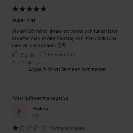
Betyg:
Super bra!
5
av
Älskar! Gör håret lättare att borsta och funkar jätte 
5
bra efter man använt hårspray och inte vill duscha 
men vill borsta håret. 👌😍
Kommentera
5 gillar
12447 visningar
Logga in
för att lämna en kommentar
Mest hjälpsamma negativa
Fredrika
7 år
Inlägget skapades 7 år
Verifierad köpare