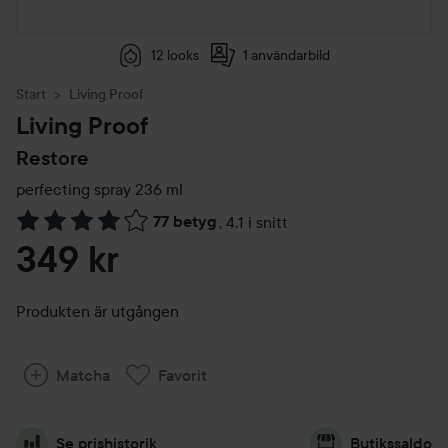
12 looks
1 användarbild
Start
Living Proof
Living Proof
Restore
perfecting spray
236 ml
77 betyg
,
4.1 i snitt
Hoppa till Betyg & kommentarer
349 kr
Produkten är utgången
Matcha
Favorit
Se prishistorik
Butikssaldo