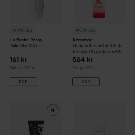
WOW-pris
WOW-pris
La Roche-Posay
Kérastase
Balm B5+
100 ml
Genesis
Serum Anti-Chute
Fortifiant Scalp Serum
90
ml
161 kr
564 kr
Rekommenderat pris 242 kr
Rekommenderat pris 752 kr
Rek. pris 242 kr
Rek. pris 752 kr
KÖP
KÖP
WOW-pris
RefectoCil
Eyelash & Eyebrow Tint
WOW-pris
Lumene
3 Natural Bro
CC
Color C