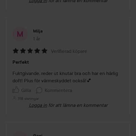
Logga in
för att lämna en kommentar
Milja
1 år
Inlägget skapades 1 år
Verifierad köpare
Betyg:
Perfekt
5
av
Fuktgivande, reder ut knutar bra och har en härlig 
5
doft! Plus för värmeskyddet också!💕
Gilla
Kommentera
1118 visningar
Logga in
för att lämna en kommentar
Gani