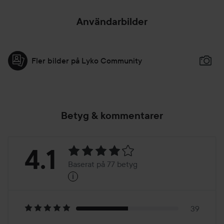
Användarbilder
Fler bilder på Lyko Community
Betyg & kommentarer
Betyg:
4.1
Baserat på 77 betyg
i
4.1
Baserat
på
39