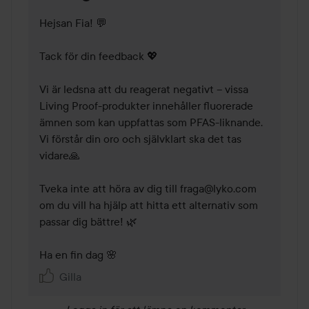
Hejsan Fia! 💬

Tack för din feedback 💖 

Vi är ledsna att du reagerat negativt – vissa 
Living Proof-produkter innehåller fluorerade 
ämnen som kan uppfattas som PFAS-liknande. 
Vi förstår din oro och självklart ska det tas 
vidare🙏

Tveka inte att höra av dig till fraga@lyko.com 
om du vill ha hjälp att hitta ett alternativ som 
passar dig bättre! 🌿

Ha en fin dag 🌸
Gilla