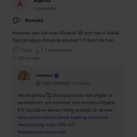
Angelica
5 månader
Inlägget skapades 5 månader
Slutsåld
Kommer den här inte tillbaka? 😢 och har ni isåfall 
tips på någon liknande produkt? Främst för fukt
Gilla
1 kommentar
235 visningar
Johanna
Användarens roll: Lyko Creator.
5 månader
Kommentaren lades 5 månader
LYKO CREATOR
Hej Angelica 🥰 Denna produkt har utgått ur 
sortimentet och kommer inte komma tillbaka. 
Ett tips på en annan härlig produkt är denna: 
lyko.com/sv/lanza/lanza-healing-moisture-
moisturizing-mist-200-ml?
fromsearch=lanza+moi