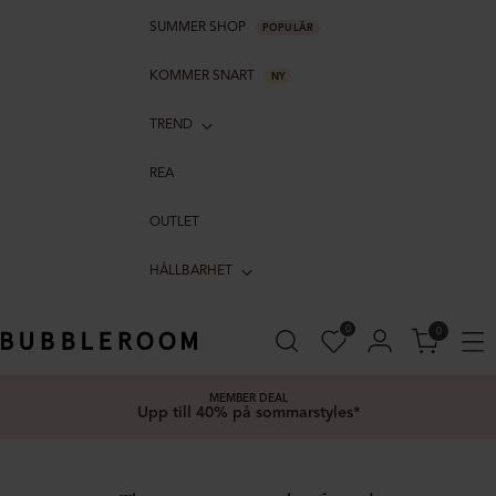
SUMMER SHOP
POPULÄR
KOMMER SNART
NY
TREND
REA
OUTLET
HÅLLBARHET
0
0
MEMBER DEAL
Upp till 40% på sommarstyles*