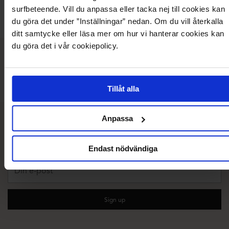
BUBBLEROOM OCCASION
BUBBLEROOM
BUB
surfbeteende. Vill du anpassa eller tacka nej till cookies kan
+5
Recycled polyester
du göra det under ”Inställningar” nedan. Om du vill återkalla
ditt samtycke eller läsa mer om hur vi hanterar cookies kan
du göra det i vår cookiepolicy.
Vad våra kunder säger
Tillåt alla
Anpassa
10 % rabatt på ditt första köp!
Prenumerera på vårt nyhetsbrev
Endast nödvändiga
Din
e-
post
Sign up