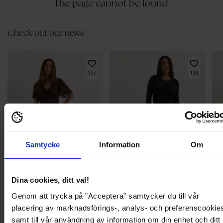
The page cannot be found.
Check out our news
137
138
Samtycke
Information
Om
Dina cookies, ditt val!
BÄSTSÄLJARE
BÄSTSÄLJARE
BÄ
Genom att trycka på ”Acceptera” samtycker du till vår
placering av marknadsförings-, analys- och preferenscookie
699,95 kr
399,95 kr
799
Butterfly Sleeve Mesh Ankle Dress
Soft Suit Flared Trousers
Asy
samt till vår användning av information om din enhet och ditt