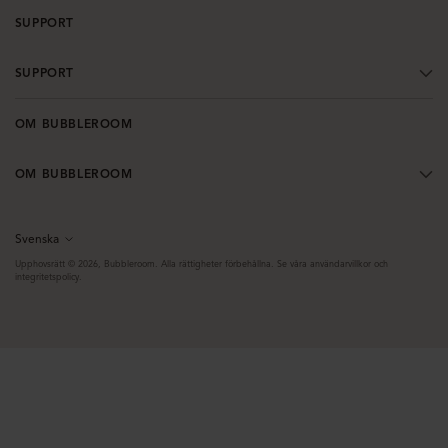
SUPPORT
SUPPORT
OM BUBBLEROOM
OM BUBBLEROOM
Svenska
Språk
Upphovsrätt © 2026,
Bubbleroom
. Alla rättigheter förbehållna. Se våra användarvillkor och
integritetspolicy.