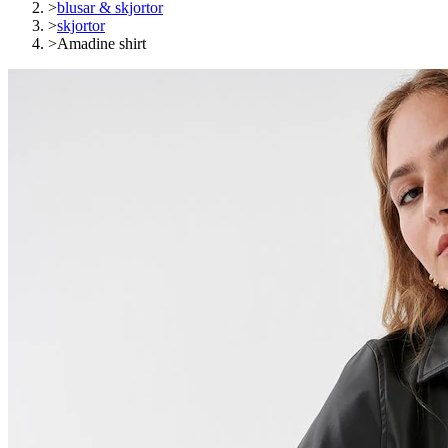
>
blusar & skjortor
>
skjortor
>
Amadine shirt