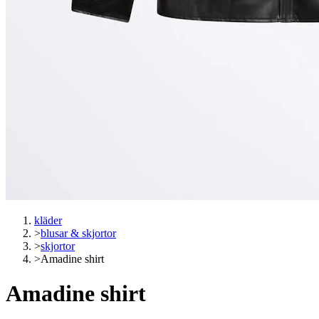
kläder
>
blusar & skjortor
>
skjortor
>
Amadine shirt
Amadine shirt