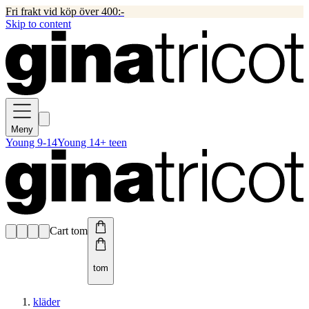
Fri frakt vid köp över 400:-
Skip to content
Meny
Young 9-14
Young 14+ teen
Cart tom
tom
kläder