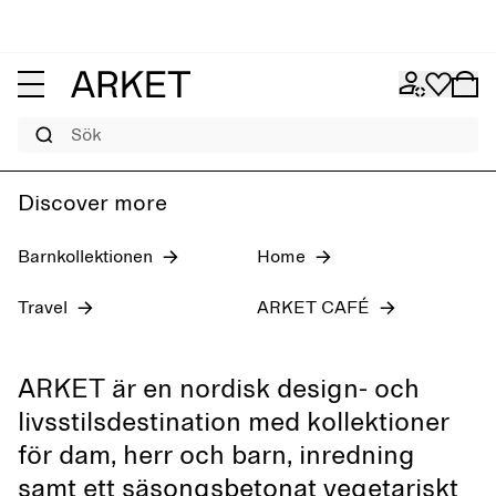
Jeans för dam
Pre-fall 2026
Herr
Sök
Discover more
Barnkollektionen
Home
Travel
ARKET CAFÉ
ARKET är en nordisk design- och
livsstilsdestination med kollektioner
för dam, herr och barn, inredning
samt ett säsongsbetonat vegetariskt