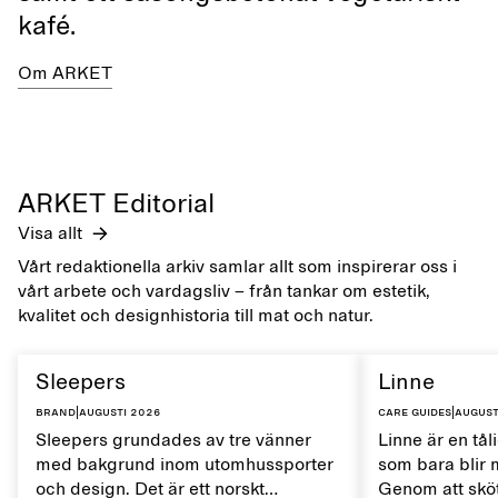
kafé.
Om ARKET
ARKET Editorial
Visa allt
Vårt redaktionella arkiv samlar allt som inspirerar oss i
vårt arbete och vardagsliv – från tankar om estetik,
kvalitet och designhistoria till mat och natur.
Sleepers
Linne
Brand
|
augusti 2026
Care guides
|
august
Sleepers grundades av tre vänner
Linne är en tål
med bakgrund inom utomhussporter
som bara blir 
och design. Det är ett norskt
Genom att sköt