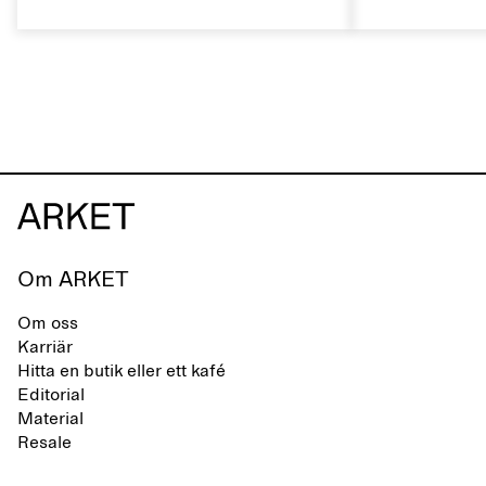
skomärke som präglas av en aktiv
rätt sätt kan 
vardag och ett liv som växlar mellan
naturliga egen
stad och hav. Märket erbjuder ett
livslängden.
alternativ till helsyntetiska flip-flops,
definierade av rena, minimalistiska
linjer, komfort och lätthet.
Om ARKET
Om oss
Karriär
Hitta en butik eller ett kafé
Editorial
Material
Resale