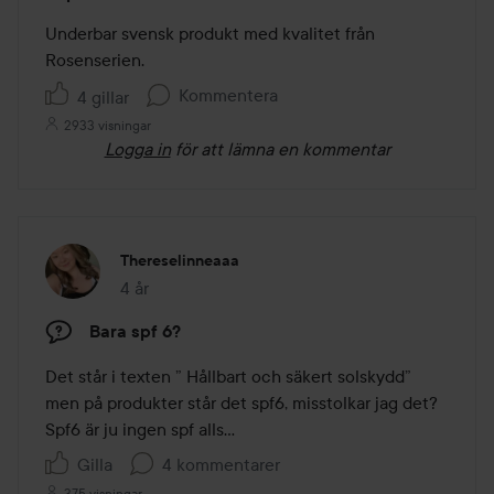
5
av
Underbar svensk produkt med kvalitet från 
5
Kommentera
4 gillar
2933 visningar
Logga in
för att lämna en kommentar
Thereselinneaaa
4 år
Inlägget skapades 4 år
Bara spf 6?
Det står i texten ” Hållbart och säkert solskydd” 
men på produkter står det spf6, misstolkar jag det? 
Spf6 är ju ingen spf alls… 
Gilla
4 kommentarer
375 visningar