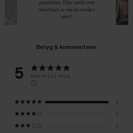
produkten. Eller varför inte
resultatet av när du använt
den?
Betyg & kommentarer
Betyg:
5
Baserat på 2 betyg
i
5
Baserat
på
2
0
2
0