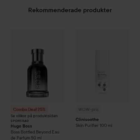
Rekommenderade produkter
WOW-pris
Clinisoothe
Skin Pur
Combo Deal 25%
Hugo Boss
Boss Bottled Beyond E
SPONSRAD
Combo Deal 25%
WOW-pris
Se villkor på produktsidan
Clinisoothe
SPONSRAD
Skin Purifier
100 ml
Hugo Boss
Boss Bottled Beyond Eau
de Parfum
50 ml