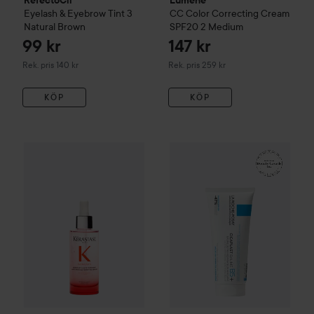
RefectoCil
Lumene
Eyelash & Eyebrow Tint
3
CC
Color Correcting Cream
Natural Brown
SPF20
2 Medium
99 kr
147 kr
Rekommenderat pris 140 kr
Rekommenderat pris 259 kr
Rek. pris 140 kr
Rek. pris 259 kr
KÖP
KÖP
WOW-pris
Kérastase
Genesis
Serum Anti-Chute Fortifiant S
WOW-pris
La Roche-Posay
Ba