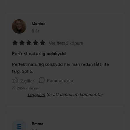
Monica
8 år
Inlägget skapades 8 år
Verifierad köpare
Betyg:
Perfekt naturlig solskydd
5
av
Perfekt naturlig solskydd när man redan fått lite 
5
färg. Spf 6.
Kommentera
2 gillar
2466 visningar
Logga in
för att lämna en kommentar
Emma