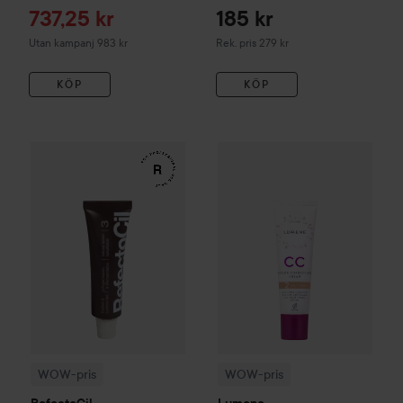
Reapris
737,25 kr
185 kr
Rekommenderat pris 279 kr
Utan kampanj 983 kr
Rek. pris 279 kr
KÖP
KÖP
WOW-pris
RefectoCil
Eyelash & Eyebrow Tint
WOW-pris
Lumene
3 Natural Bro
CC
Color C
WOW-pris
WOW-pris