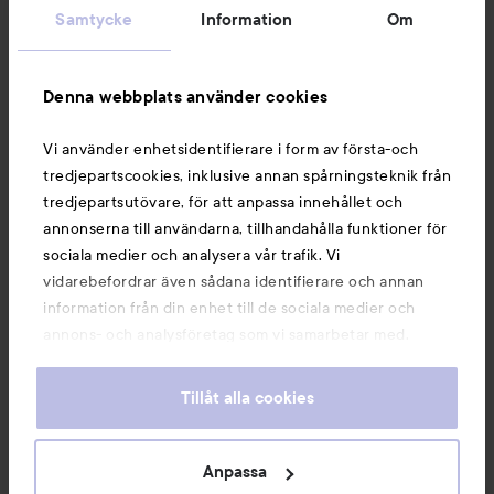
Kundservice
Samtycke
Information
Om
Information
Denna webbplats använder cookies
Vi använder enhetsidentifierare i form av första-och
Du kanske också gillar
tredjepartscookies, inklusive annan spårningsteknik från
tredjepartsutövare, för att anpassa innehållet och
annonserna till användarna, tillhandahålla funktioner för
sociala medier och analysera vår trafik. Vi
vidarebefordrar även sådana identifierare och annan
information från din enhet till de sociala medier och
annons- och analysföretag som vi samarbetar med.
Dessa kan i sin tur kombinera informationen med annan
information som du har tillhandahållit eller som de har
Tillåt alla cookies
samlat in när du har använt deras tjänster. Du godkänner
våra cookies vid fortsatt användande av vår webbplats.
För information om hur du kan ändra inställningarna för
Anpassa
Copyright 2026
cookies, se vår
Cookie Policy