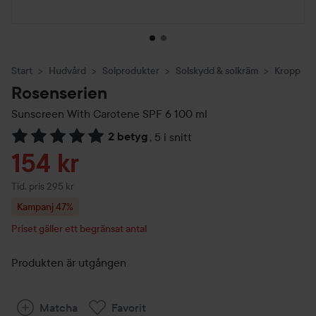
Start
Hudvård
Solprodukter
Solskydd & solkräm
Kropp
Rosenserien
Sunscreen With Carotene SPF 6
100 ml
2 betyg
,
5 i snitt
Hoppa till Betyg & kommentarer
Reapris
154 kr
Tidigare pris 295 kr
Tid. pris 295 kr
Kampanj 47%
Priset gäller ett begränsat antal
Produkten är utgången
Matcha
Favorit