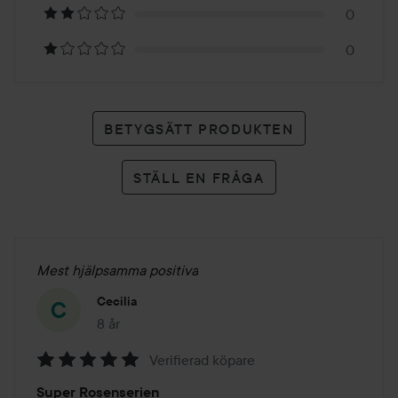
betyg
0
0
BETYGSÄTT PRODUKTEN
STÄLL EN FRÅGA
Mest hjälpsamma positiva
Cecilia
8 år
Inlägget skapades 8 år
Verifierad köpare
Betyg:
Super Rosenserien