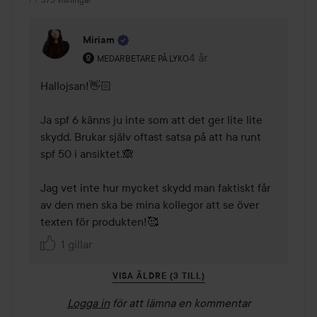
Miriam
Användarens roll: Medarbetare på Lyko.
4 år
Kommentaren lades 4 år
MEDARBETARE PÅ LYKO
Hallojsan!👋🏻 

Ja spf 6 känns ju inte som att det ger lite lite 
skydd. Brukar själv oftast satsa på att ha runt 
spf 50 i ansiktet.🙈 

Jag vet inte hur mycket skydd man faktiskt får 
av den men ska be mina kollegor att se över 
texten för produkten!🥰 
1 gillar
VISA ÄLDRE (3 TILL)
Logga in
för att lämna en kommentar