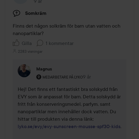
9 år
Inlägget skapades 9 år
Somkräm
Finns det någon solkräm för barn utan vatten och 
nanopartiklar?
Gilla
1 kommentar
2283 visningar
Magnus
Användarens roll: Medarbetare på Lyko.
9 år
Kommentaren lades 9 år
MEDARBETARE PÅ LYKO
Hej! Det finns ett fantastiskt bra solskydd från 
EVY som är anpassat för barn. Detta solskydd är 
fritt från konserveringsmedel, parfym, samt 
nanopartiklar men innehåller dock vatten. Du 
hittar till produkten via denna länk: 
lyko.se/evy/evy-sunscreen-mousse-spf30-kids
.
