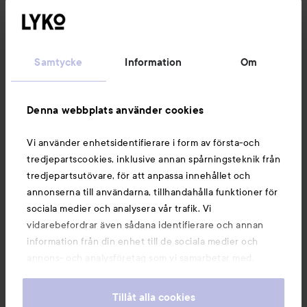
Följ oss
Kundservice
Samtycke
Information
Om
Information
Denna webbplats använder cookies
Vi använder enhetsidentifierare i form av första-och
Du kanske också gillar
tredjepartscookies, inklusive annan spårningsteknik från
tredjepartsutövare, för att anpassa innehållet och
annonserna till användarna, tillhandahålla funktioner för
sociala medier och analysera vår trafik. Vi
vidarebefordrar även sådana identifierare och annan
information från din enhet till de sociala medier och
annons- och analysföretag som vi samarbetar med.
Dessa kan i sin tur kombinera informationen med annan
information som du har tillhandahållit eller som de har
Tillåt alla cookies