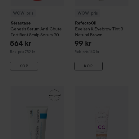
WOW-pris
WOW-pris
Kérastase
RefectoCil
Genesis
Serum Anti-Chute
Eyelash & Eyebrow Tint
3
Fortifiant Scalp Serum
90
Natural Brown
ml
564 kr
99 kr
Rekommenderat pris 752 kr
Rekommenderat pris 140 kr
Rek. pris 752 kr
Rek. pris 140 kr
KÖP
KÖP
161 kr
WOW-pris
La Roche-Posay
Balm B5+
WOW-pris
100 ml
Lumene
CC
Color C
Rekommenderat pris 242 kr