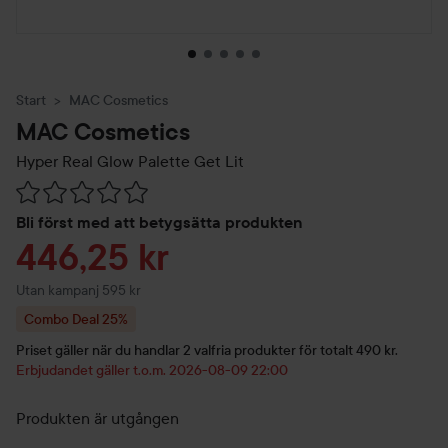
Start
MAC Cosmetics
MAC Cosmetics
Hyper Real Glow Palette
Get Lit
Hoppa till Betyg & kommentarer
Bli först med att betygsätta produkten
Reapris
446,25 kr
Utan kampanj 595 kr
Combo Deal 25%
Priset gäller när du handlar 2 valfria produkter för totalt 490 kr.
Erbjudandet gäller t.o.m. 2026-08-09 22:00
Produkten är utgången