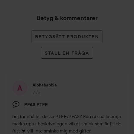
Betyg & kommentarer
BETYGSÄTT PRODUKTEN
STÄLL EN FRÅGA
Alohababbla
7 år
Inlägget skapades 7 år
PFAS PTFE
hej innehåller dessa PTFE/PFAS? Kan ni snälla börja 
märka upp i beskrivningen vilket smink som är PTFE 
fritt 💓 vill inte sminka mig med gifter.