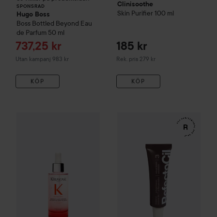
Clinisoothe
SPONSRAD
Skin Purifier
100 ml
Hugo Boss
Boss Bottled Beyond Eau
de Parfum
50 ml
Reapris
737,25 kr
185 kr
Rekommenderat pris 279 kr
Utan kampanj 983 kr
Rek. pris 279 kr
KÖP
KÖP
WOW-pris
Kérastase
Genesis
Serum Anti-Chute Fortifiant S
WOW-pris
RefectoCil
Eyelash 