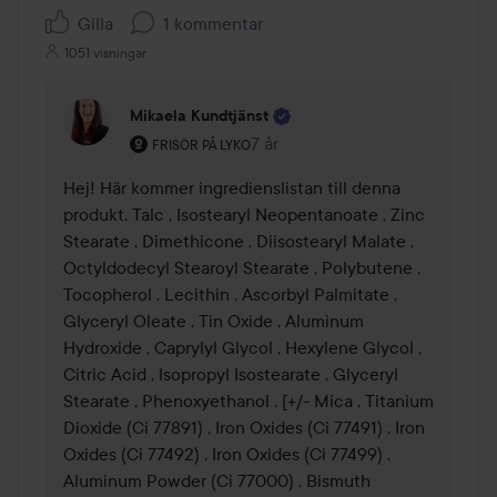
Gilla
1 kommentar
1051 visningar
Mikaela Kundtjänst
Användarens roll: Frisör på Lyko.
7 år
Kommentaren lades 7 år
FRISÖR PÅ LYKO
Hej! Här kommer ingredienslistan till denna 
produkt. Talc , Isostearyl Neopentanoate , Zinc 
Stearate , Dimethicone , Diisostearyl Malate , 
Octyldodecyl Stearoyl Stearate , Polybutene , 
Tocopherol , Lecithin , Ascorbyl Palmitate , 
Glyceryl Oleate , Tin Oxide , Aluminum 
Hydroxide , Caprylyl Glycol , Hexylene Glycol , 
Citric Acid , Isopropyl Isostearate , Glyceryl 
Stearate , Phenoxyethanol , [+/- Mica , Titanium 
Dioxide (Ci 77891) , Iron Oxides (Ci 77491) , Iron 
Oxides (Ci 77492) , Iron Oxides (Ci 77499) , 
Aluminum Powder (Ci 77000) , Bismuth 