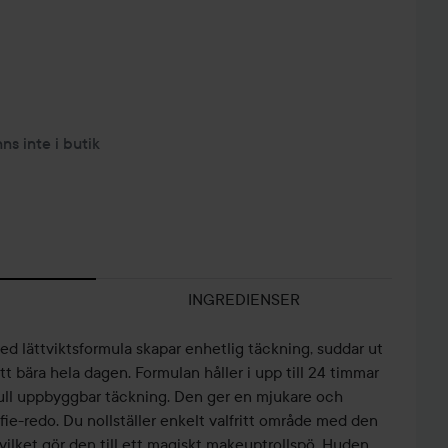
nns inte i butik
INGREDIENSER
d lättviktsformula skapar enhetlig täckning, suddar ut
 bära hela dagen. Formulan håller i upp till 24 timmar
full uppbyggbar täckning. Den ger en mjukare och
fie-redo. Du nollställer enkelt valfritt område med den
vilket gör den till ett magiskt makeuptrollspö. Huden