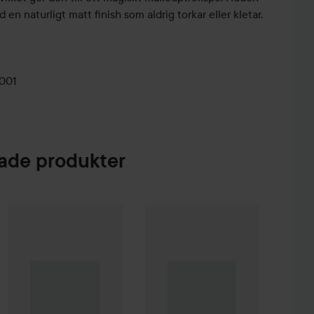
 en naturligt matt finish som aldrig torkar eller kletar.
001
de produkter
 Creme Coloration
L9-0 Platinum Blonde
74 kr
Combo Deal 25%
MAC Cosmetics
Combo Deal 25%
Studio Fix
36HR Smooth Angl
MAC Cosmetics
S