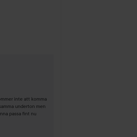
ad
ommer inte att komma 
 i samma underton men 
na passa fint nu 