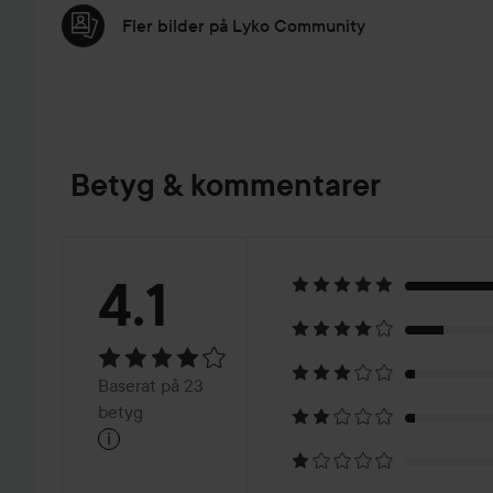
Fler bilder på Lyko Community
Betyg & kommentarer
Betyg:
4.1
4.1
Baserat
Baserat på 23
på
betyg
i