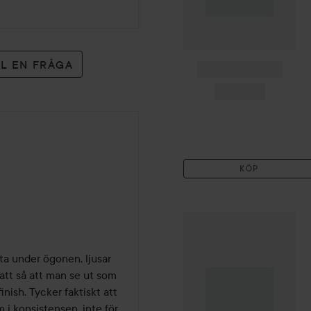
LL EN FRÅGA
SPONSRAD
Palette
Intensive Creme
Coloration
L9-0 Platinum
Blonde
74 kr
KÖP
Combo Deal 25%
MAC Cos
yta under ögonen, ljusar 
att så att man se ut som 
ish. Tycker faktiskt att 
 i konsistensen, inte för 