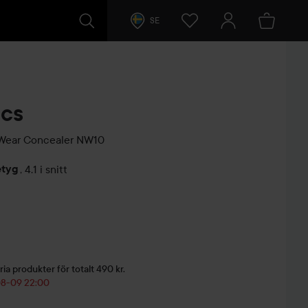
SE
cs
Wear Concealer
NW10
etyg
,
4.1 i snitt
arer
ria produkter för totalt 490 kr.
-08-09 22:00