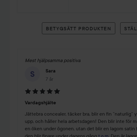
23
betyg
BETYGSÄTT PRODUKTEN
STÄ
Mest hjälpsamma positiva
Sara
7 år
Inlägget skapades 7 år
Betyg:
Vardagshjälte
5
av
Jättebra concealer, täcker bra, blir en fin ”naturlig” 
5
upp, och håller hela arbetsdagen! Den blir inte för m
en öken under ögonen, utan det blir en lagom satin fin
den blir finare under dagens gång 
t.o.m
. Den är lagom