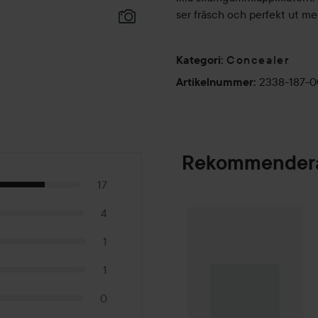
ser fräsch och perfekt ut med
Concealer
Kategori
:
2338-187-0
Artikelnummer
:
Rekommendera
17
4
Palette
Intensive
SPONSRAD
1
1
0