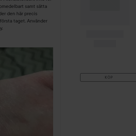
omedelbart samt sätta 
er den här precis 
första taget. Använder 
y.
Combo Deal 25%
Se villkor på produktsidan
MAC Cosmetics
Studio Radiance 24HR
Luminous Lift Concealer
NC5
Reapris
322,50 kr
Utan kampanj 430 kr
KÖP