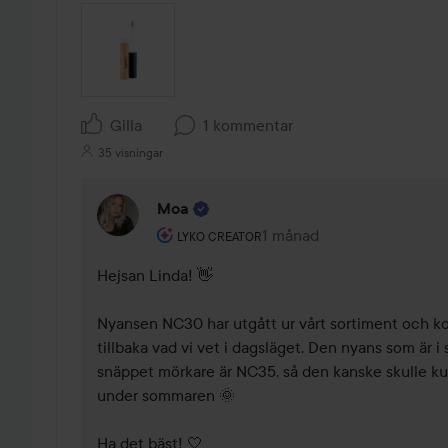
Gilla
1 kommentar
35 visningar
Moa
Användarens roll: Lyko Creator.
1 månad
Kommentaren lades 1 mån
LYKO CREATOR
Hejsan Linda! 👋 

Nyansen NC30 har utgått ur vårt sortiment och k
tillbaka vad vi vet i dagsläget. Den nyans som är
snäppet mörkare är NC35, så den kanske skulle kun
under sommaren 🌞

Ha det bäst! 🤍