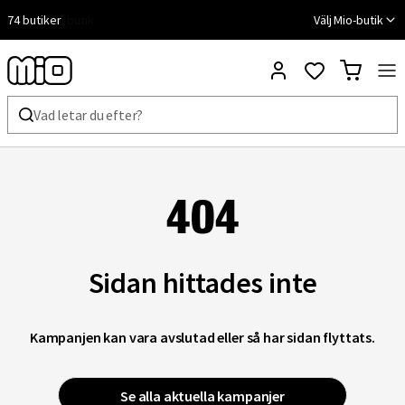
74 butiker
Fri frakt till butik
Välj Mio-butik
404
Sidan hittades inte
Kampanjen kan vara avslutad eller så har sidan flyttats.
Se alla aktuella kampanjer