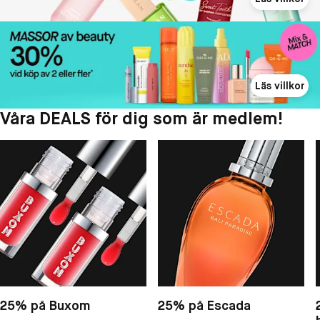
Läs villkor
Våra DEALS för dig som är medlem!
25% på Buxom
25% på Escada