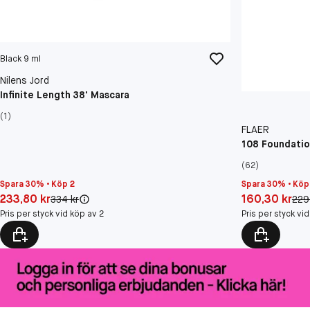
Black 9 ml
Nilens Jord
Infinite Length 38' Mascara
(1)
FLAER
108 Foundatio
(62)
Spara 30% • Köp 2
Spara 30% • Köp
Pris: 233,80 kr
Pris: 160,30 kr
233,80 kr
160,30 kr
Original pris:
Orig
334 kr
229
Pris per styck vid köp av 2
Pris per styck vi