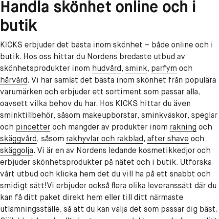
Handla skönhet online och i
butik
KICKS erbjuder det bästa inom skönhet – både online och i
butik. Hos oss hittar du Nordens bredaste utbud av
skönhetsprodukter inom
hudvård
,
smink
,
parfym
och
hårvård
. Vi har samlat det bästa inom skönhet från populära
varumärken och erbjuder ett sortiment som passar alla,
oavsett vilka behov du har. Hos KICKS hittar du även
sminktillbehör
, såsom
makeupborstar
,
sminkväskor
,
speglar
och
pincetter
och mängder av produkter inom
rakning
och
skäggvård
,
såsom
rakhyvlar och rakblad
,
after shave
och
skäggolja
. Vi är en av Nordens ledande kosmetikkedjor och
erbjuder skönhetsprodukter på nätet och i butik. Utforska
vårt utbud och klicka hem det du vill ha på ett snabbt och
smidigt sätt!Vi erbjuder också flera olika leveranssätt där du
kan få ditt paket direkt hem eller till ditt närmaste
utlämningsställe, så att du kan välja det som passar dig bäst.