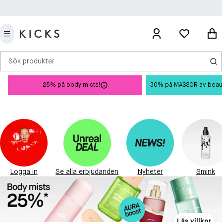
Sök produkter
25% på body mists!
30% på MASSOR av beauty 
Logga in
Se alla erbjudanden
Nyheter
Smink
Läs villkor