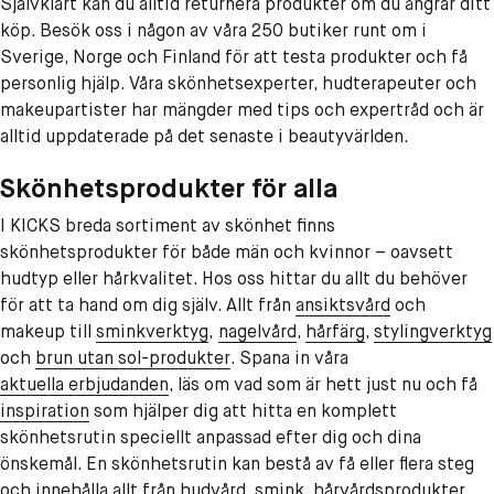
Självklart kan du alltid returnera produkter om du ångrar ditt
köp. Besök oss i någon av våra 250 butiker runt om i
Sverige, Norge och Finland för att testa produkter och få
personlig hjälp. Våra skönhetsexperter, hudterapeuter och
makeupartister har mängder med tips och expertråd och är
alltid uppdaterade på det senaste i beautyvärlden.
Skönhetsprodukter för alla
I KICKS breda sortiment av skönhet finns
skönhetsprodukter för både män och kvinnor – oavsett
hudtyp eller hårkvalitet. Hos oss hittar du allt du behöver
för att ta hand om dig själv. Allt från
ansiktsvård
och
makeup till
sminkverktyg
,
nagelvård
,
hårfärg
,
stylingverktyg
och
brun utan sol-produkter
. Spana in våra
aktuella erbjudanden
, läs om vad som är hett just nu och få
inspiration
som hjälper dig att hitta en komplett
skönhetsrutin speciellt anpassad efter dig och dina
önskemål. En skönhetsrutin kan bestå av få eller flera steg
och innehålla allt från hudvård, smink, hårvårdsprodukter