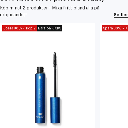
Köp minst 2 produkter - Mixa fritt bland alla på
erbjudandet!
Se fler
Spara 30%
Köp 2
Bara på KICKS
Spara 30%
K