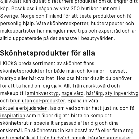
Självklart kan du alltid returnera produkter om du ångrar ditt
köp. Besök oss i någon av våra 250 butiker runt om i
Sverige, Norge och Finland för att testa produkter och få
personlig hjälp. Våra skönhetsexperter, hudterapeuter och
makeupartister har mängder med tips och expertråd och är
alltid uppdaterade på det senaste i beautyvärlden.
Skönhetsprodukter för alla
I KICKS breda sortiment av skönhet finns
skönhetsprodukter för både män och kvinnor – oavsett
hudtyp eller hårkvalitet. Hos oss hittar du allt du behöver
för att ta hand om dig själv. Allt från
ansiktsvård
och
makeup till
sminkverktyg
,
nagelvård
,
hårfärg
,
stylingverktyg
och
brun utan sol-produkter
. Spana in våra
aktuella erbjudanden
, läs om vad som är hett just nu och få
inspiration
som hjälper dig att hitta en komplett
skönhetsrutin speciellt anpassad efter dig och dina
önskemål. En skönhetsrutin kan bestå av få eller flera steg
och innehålla allt från hudvård, smink, hårvårdsprodukter