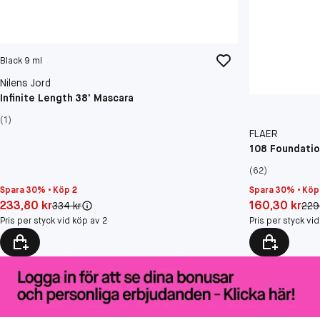
Black 9 ml
Nilens Jord
Infinite Length 38' Mascara
(1)
FLAER
108 Foundatio
(62)
Spara 30% • Köp 2
Spara 30% • Köp
Pris: 233,80 kr
Pris: 160,30 kr
233,80 kr
160,30 kr
Original pris:
Orig
334 kr
229
Pris per styck vid köp av 2
Pris per styck vi