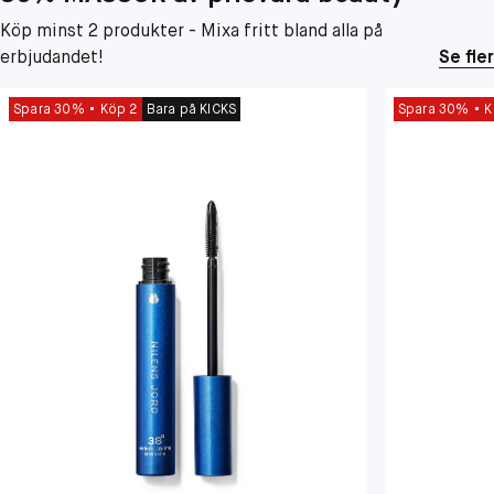
Köp minst 2 produkter - Mixa fritt bland alla på
erbjudandet!
Se fler
Spara 30%
Köp 2
Bara på KICKS
Spara 30%
K