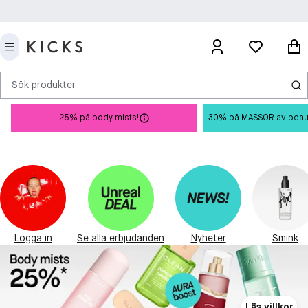
Sök produkter
25% på body mists!
30% på MASSOR av beauty 
Logga in
Se alla erbjudanden
Nyheter
Smink
Läs villkor