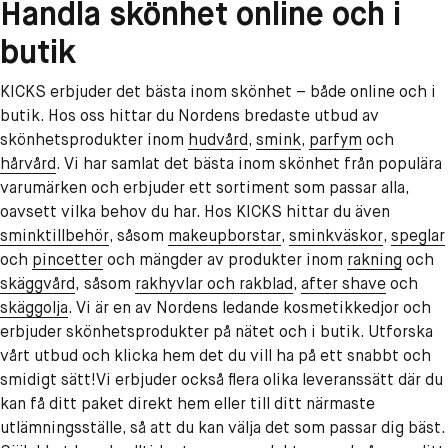
Handla skönhet online och i
butik
KICKS erbjuder det bästa inom skönhet – både online och i
butik. Hos oss hittar du Nordens bredaste utbud av
skönhetsprodukter inom
hudvård
,
smink
,
parfym
och
hårvård
. Vi har samlat det bästa inom skönhet från populära
varumärken och erbjuder ett sortiment som passar alla,
oavsett vilka behov du har. Hos KICKS hittar du även
sminktillbehör
, såsom
makeupborstar
,
sminkväskor
,
speglar
och
pincetter
och mängder av produkter inom
rakning
och
skäggvård
,
såsom
rakhyvlar och rakblad
,
after shave
och
skäggolja
. Vi är en av Nordens ledande kosmetikkedjor och
erbjuder skönhetsprodukter på nätet och i butik. Utforska
vårt utbud och klicka hem det du vill ha på ett snabbt och
smidigt sätt!Vi erbjuder också flera olika leveranssätt där du
kan få ditt paket direkt hem eller till ditt närmaste
utlämningsställe, så att du kan välja det som passar dig bäst.