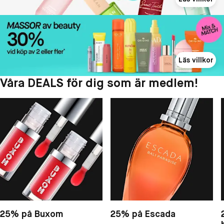
Läs villkor
Våra DEALS för dig som är medlem!
25% på Buxom
25% på Escada