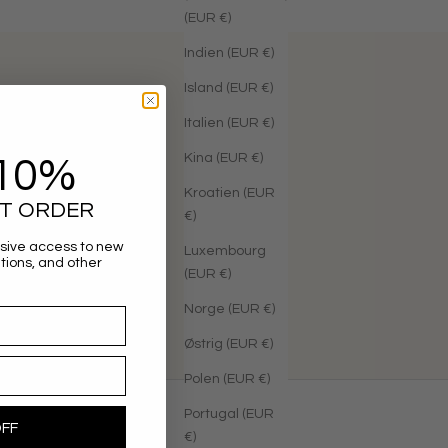
(EUR €)
Indien (EUR €)
Island (EUR €)
Italien (EUR €)
Kina (EUR €)
10%
r at gå tilbage til
Kroatien (EUR
ST ORDER
€)
sive access to new
Luxembourg
ations, and other
(EUR €)
Norge (EUR €)
Østrig (EUR €)
Polen (EUR €)
Portugal (EUR
OFF
€)