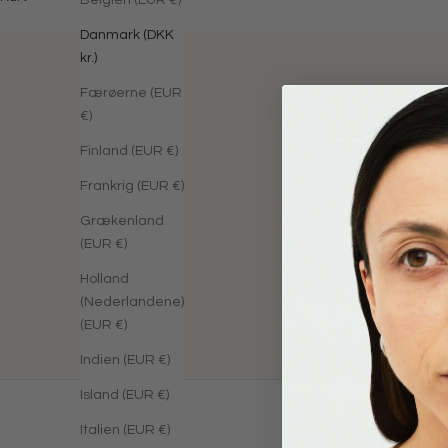
Belgien (EUR €)
Danmark (DKK
kr.)
Færøerne (EUR
€)
Finland (EUR €)
Frankrig (EUR €)
Vi kunne ikke find
Grækenland
(EUR €)
Holland
(Nederlandene)
(EUR €)
Indien (EUR €)
Island (EUR €)
Italien (EUR €)