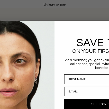
Din kurv er tom
404
SAVE 
e den side, du ledte efter. Brug navigationen eller knappen nedenfor fo
ON YOUR FIR
vores website.
FORTSÆT MED AT SHOPPE
As a member, you get exclu
collections, special invit
benefits.
GET 10% 