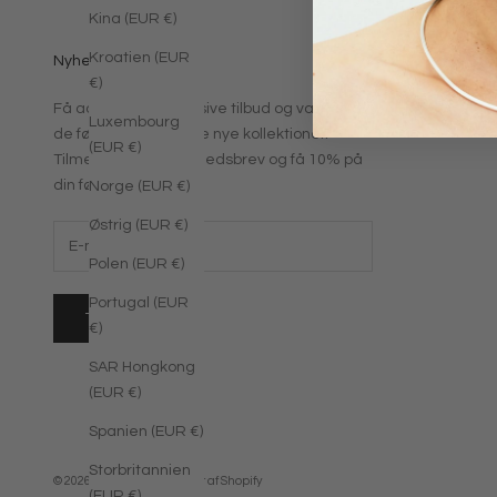
Kina (EUR €)
Kroatien (EUR
Nyhedsbrev
€)
Få adgang til eksklusive tilbud og vær en af
Luxembourg
de første til at shoppe nye kollektioner.
(EUR €)
Tilmeld dig vores nyhedsbrev og få 10% på
din første ordre.
Norge (EUR €)
Østrig (EUR €)
Polen (EUR €)
Portugal (EUR
TILMELD
€)
SAR Hongkong
(EUR €)
Spanien (EUR €)
Storbritannien
© 2026 - Jane Kønig
Drevet af Shopify
(EUR €)