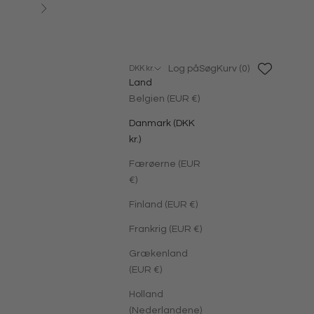
Næste
Log på
Søg
Kurv
Log på
Søg
Kurv (
0
)
DKK kr.
Land
Belgien (EUR €)
Danmark (DKK
kr.)
Færøerne (EUR
€)
Finland (EUR €)
Frankrig (EUR €)
Grækenland
(EUR €)
Holland
(Nederlandene)