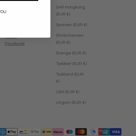
SAR Hongkong
YOU
(EUR €)
Sociale Medier
Spanien (EUR €)
Instagram
Storbritannien
TikTok
(EUR €)
Facebook
Sverige (EUR €)
Tjekkiet (EUR €)
Tyskland (EUR
€)
USA (EUR €)
Ungarn (EUR €)