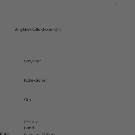
Spring til indhold
Forrige
Smykker
Kollektioner
Om
Smykker
Kollektioner
Om
DKK kr.
Land
Kurv