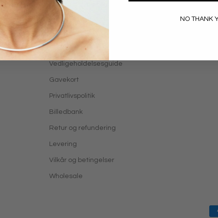
NO THANK 
Support
FAQ
Vedligeholdelsesguide
Gavekort
Privatlivspolitik
Billedbank
Retur og refundering
Levering
Vilkår og betingelser
Wholesale