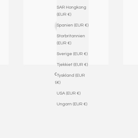
SAR Hongkong
(EUR €)
Spanien (EUR €)
Storbritannien
(EUR €)
Sverige (EUR €)
Tjekkiet (EUR €)
Coral Heart
Tyskland (EUR
Salgspris
900,00 DKK
€)
USA (EUR €)
Ungarn (EUR €)