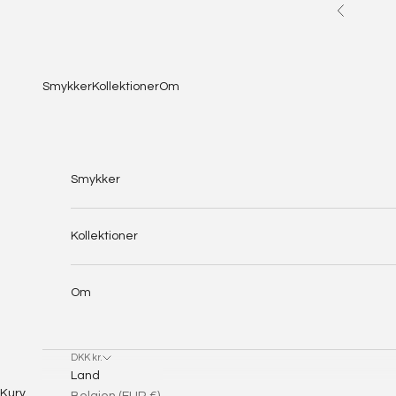
Spring til indhold
Forrige
Smykker
Kollektioner
Om
Smykker
Kollektioner
Om
DKK kr.
Land
Kurv