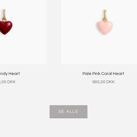
ndy Heart
Pale Pink Coral Heart
gspris
Salgspris
,00 DKK
900,00 DKK
SE ALLE