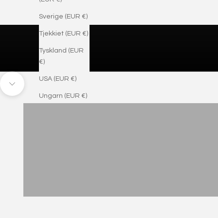
Sverige (EUR €)
Tjekkiet (EUR €)
Tyskland (EUR
€)
USA (EUR €)
Gå til næste område
RINGE
Ungarn (EUR €)
HALSKÆDER