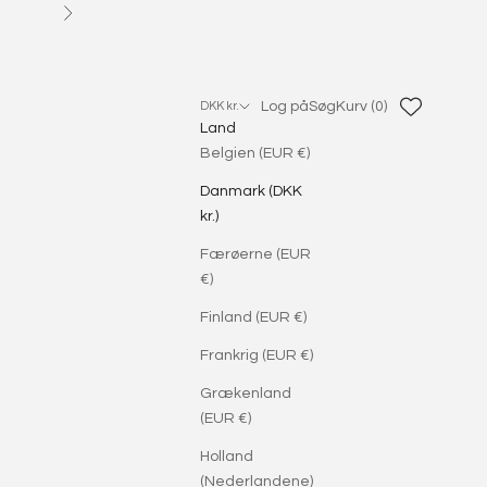
Næste
Log på
Søg
Kurv
Log på
Søg
Kurv (
0
)
DKK kr.
Land
Belgien (EUR €)
Danmark (DKK
kr.)
Færøerne (EUR
€)
Finland (EUR €)
Frankrig (EUR €)
Grækenland
(EUR €)
Holland
(Nederlandene)