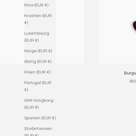
Kina (EUR €)
Kroatien (EUR
€)
Luxembourg
(EUR €)
Norge (EUR €)
Østrig (EUR €)
Polen (EUR €)
Onyx Heart
Burgu
Salgspris
Sal
900,00 DKK
900
Portugal (EUR
€)
SAR Hongkong
(EUR €)
Spanien (EUR €)
Storbritannien
(EUR €)