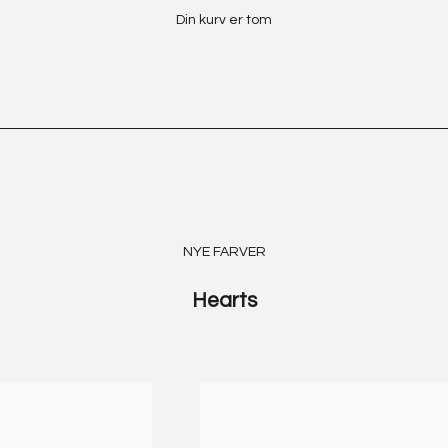
NY KOLLEKTION
Din kurv er tom
SHOP OLYMPIA
NYE FARVER
Hearts