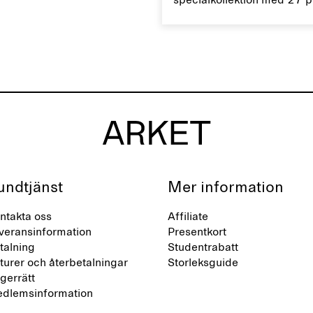
specialkollektion med 27 
n.
accessoarer med definier
silhuetter och unika detaljer
designad för vardag och fe
undtjänst
Mer information
ntakta oss
Affiliate
veransinformation
Presentkort
talning
Studentrabatt
turer och återbetalningar
Storleksguide
gerrätt
dlemsinformation