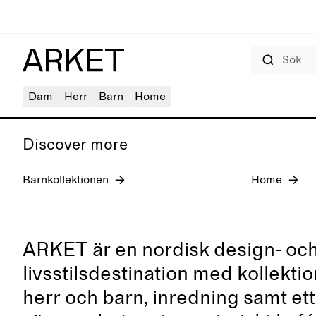
Sök
Jeans för dam
Dam
Herr
Barn
Home
Discover more
Barnkollektionen
Home
ARKET är en nordisk design- oc
livsstilsdestination med kollekti
herr och barn, inredning samt ett