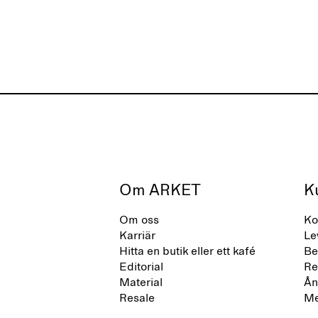
stad och hav. Märket erbjuder ett
livslängde
alternativ till helsyntetiska flip-flops,
definierade av rena, minimalistiska
linjer, komfort och lätthet.
Om ARKET
K
Om oss
Ko
Karriär
Le
Hitta en butik eller ett kafé
Be
Editorial
Re
Material
Ån
Resale
Me