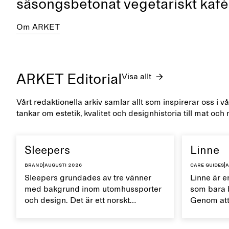
säsongsbetonat vegetariskt kafé
Om ARKET
ARKET Editorial
Visa allt
Vårt redaktionella arkiv samlar allt som inspirerar oss i v
tankar om estetik, kvalitet och designhistoria till mat och 
Sleepers
Linne
Brand
|
augusti 2026
Care guides
|
a
Sleepers grundades av tre vänner
Linne är en
med bakgrund inom utomhussporter
som bara b
och design. Det är ett norskt
Genom att
skomärke som präglas av en aktiv
rätt sätt 
vardag och ett liv som växlar mellan
naturliga