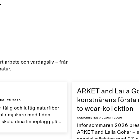
.
årt arbete och vardagsliv – från
natur.
ARKET and Laila G
konstnärens första
ugusti 2026
 tålig och luftig naturfiber
to wear-kollektion
lir mjukare med tiden.
Samarbeten
|
augusti 2026
 sköta dina linneplagg på
Inför sommaren 2026 prese
kan du bevara deras
ARKET and Laila Gohar – 
 egenskaper och förlänga