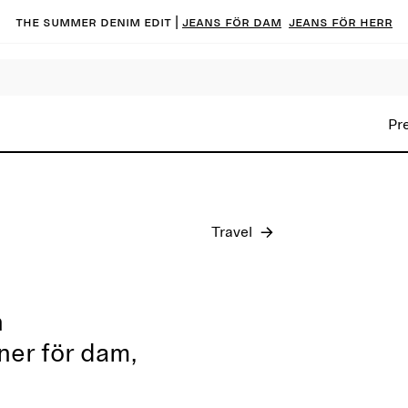
The summer denim edit |
Jeans för dam
Jeans för herr
Pre-fall 2026
Pr
Travel
h
oner för dam,