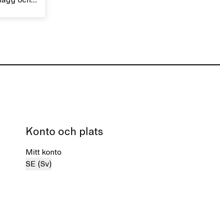
plagg och
sidenplagg varsamt för att bevara
ade
deras lyster.
,
st.
Konto och plats
Mitt konto
SE (Sv)