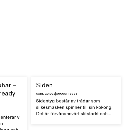
ohar –
Siden
 ready
Care guides
|
augusti 2026
Sidentyg består av trådar som
silkesmasken spinner till sin kokong.
Det är förvånansvärt slitstarkt och
nterar vi
mjukt, naturligt temperaturreglerande
en
och torkar snabbt. Hantera dina