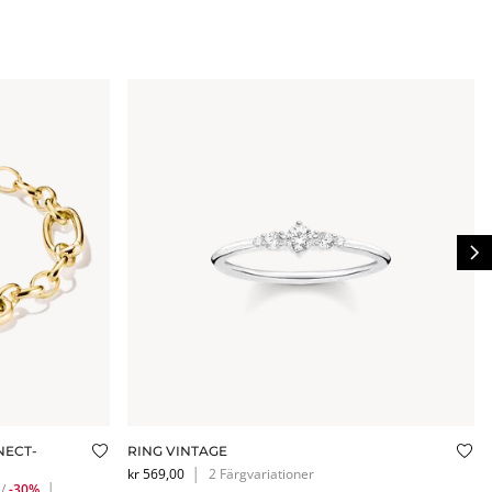
NECT-
RING VINTAGE
Lägg till i önskelistan
Läg
kr 569,00
│
2 Färgvariationer
/
-30%
│