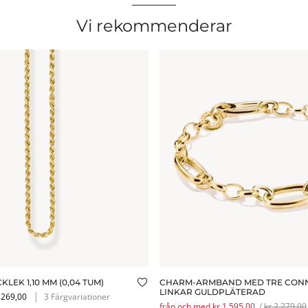
Vi rekommenderar
LEK 1,10 MM (0,04 TUM)
CHARM-ARMBAND MED TRE CON
istan
Lägg till i önskelistan
LINKAR GULDPLÄTERAD
1 269,00
│
3 Färgvariationer
från och med kr 1 595,00
/
kr 2 279,00