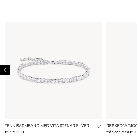
TENNISARMBAND MED VITA STENAR SILVER
REPKEDJA TJOCK
ägg till i önskelistan
Lägg till i önskel
kr 3 799,00
från och med kr 