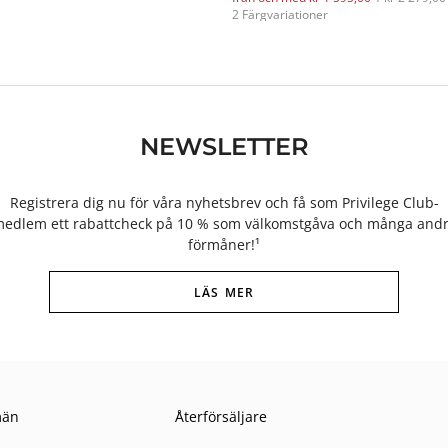
2 Färgvariationer
NEWSLETTER
Registrera dig nu för våra nyhetsbrev och få som Privilege Club-
edlem ett rabattcheck på 10 % som välkomstgåva och många and
förmåner!¹
LÄS MER
män
Återförsäljare